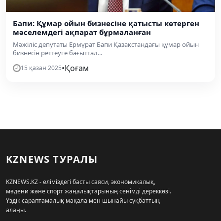
Бапи: Құмар ойын бизнесіне қатысты көтерген
мәселемдегі ақпарат бұрмаланған
Мәжіліс депутаты Ермұрат Бапи Қазақстандағы құмар ойын
бизнесін реттеуге бағыттал...
•
Қоғам
15 қазан 2025
KZNEWS ТУРАЛЫ
KZNEWS.KZ - еліміздегі басты саяси, экономикалық,
мәдени және спорт жаңалықтарының сенімді дереккөзі.
Үздік сараптамалық мақала мен шынайы сұқбаттың
алаңы.