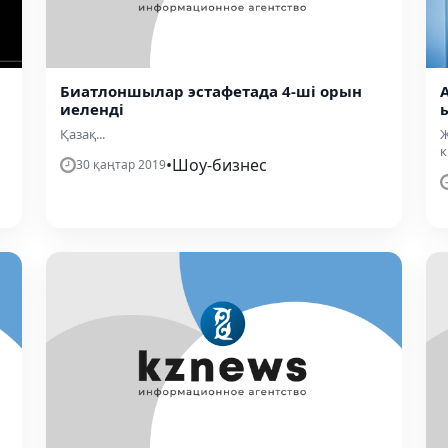
Биатлоншылар эстафетада 4-ші орын
иеленді
Қазақ...
Ж
к
•
Шоу-бизнес
30 қаңтар 2019