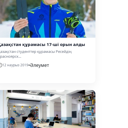
Қазақстан құрамасы 17-ші орын алды
азақстан студенттер құрамасы Ресейдің
расноярск...
•
Әлеумет
12 наурыз 2019