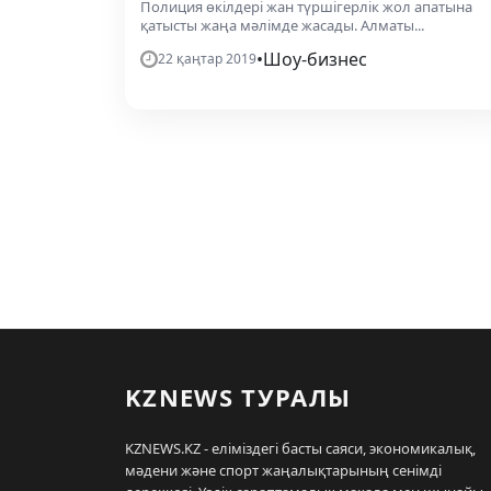
Полиция өкілдері жан түршігерлік жол апатына
қатысты жаңа мәлімде жасады. Алматы...
•
Шоу-бизнес
22 қаңтар 2019
KZNEWS ТУРАЛЫ
KZNEWS.KZ - еліміздегі басты саяси, экономикалық,
мәдени және спорт жаңалықтарының сенімді