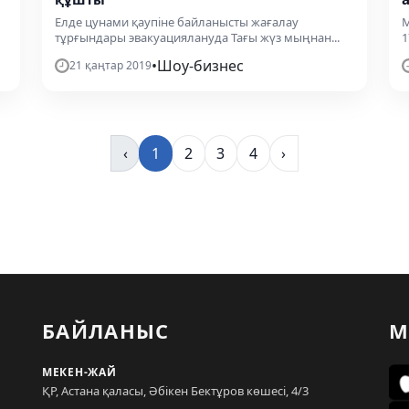
Елде цунами қаупіне байланысты жағалау
М
тұрғындары эвакуациялануда Тағы жүз мыңнан...
1
•
Шоу-бизнес
21 қаңтар 2019
‹
1
2
3
4
›
БАЙЛАНЫС
М
МЕКЕН-ЖАЙ
ҚР, Астана қаласы, Әбікен Бектұров көшесі, 4/3