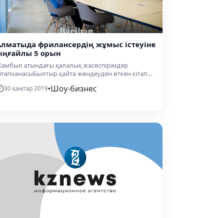
Алматыда фрилансердің жұмыс істеуіне
ыңғайлы 5 орын
амбыл атындағы қалалық жасөспірімдер
ітапханасыБылтыр қайта жөндеуден өткен кітап...
•
Шоу-бизнес
30 қаңтар 2019