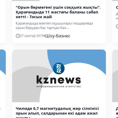
"Орын бермегені үшін соққыға жықты".
Қарағандыда 11 жастағы баланы сабап
Д
кетті - Тосын жай
н
Қарағандыда мектеп оқушылары пиццерияда
орын беруден бас тартқан бал...
•
Шоу-бизнес
27 қаңтар 2019
-
Чилиде 6,7 магнитудалық жер сілкінісі
орын алып, салдарынан екі адам ажал
құшты