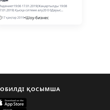
әдениет19:06 17.01.2019(Жаңартылды 19:08
7.01.2019) Қысқа сілтеме алу20 0 0Дауыс...
•
Шоу-бизнес
17 қаңтар 2019
ОБИЛДІ ҚОСЫМША