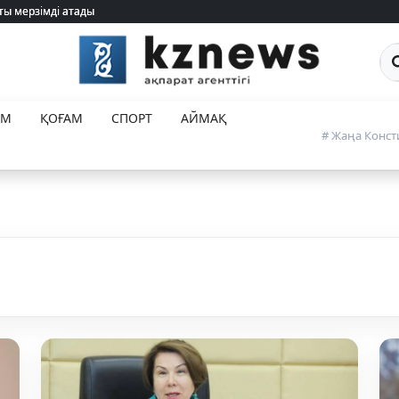
Са
ЕМ
ҚОҒАМ
СПОРТ
АЙМАҚ
# Жаңа Конст