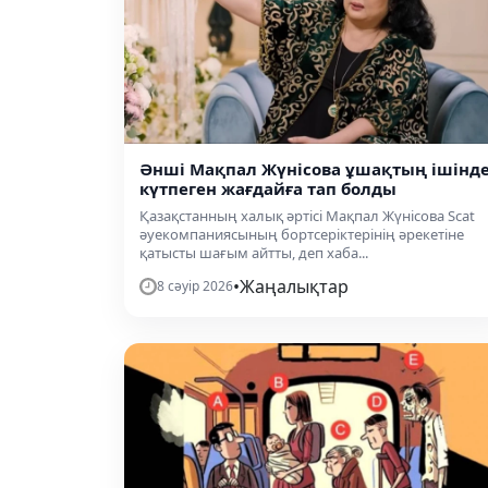
Әнші Мақпал Жүнісова ұшақтың ішінд
күтпеген жағдайға тап болды
Қазақстанның халық әртісі Мақпал Жүнісова Scat
әуекомпаниясының бортсеріктерінің әрекетіне
қатысты шағым айтты, деп хаба...
•
Жаңалықтар
8 сәуір 2026