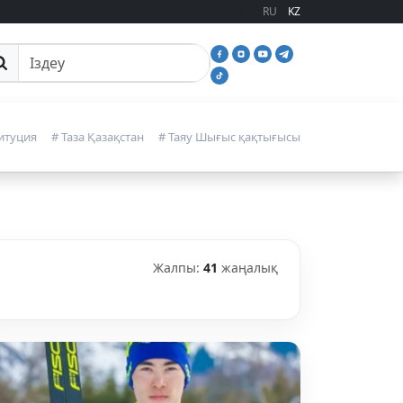
RU
KZ
йттан іздеу
итуция
# Таза Қазақстан
# Таяу Шығыс қақтығысы
Жалпы:
41
жаңалық