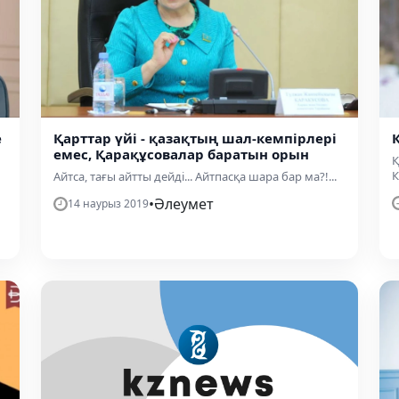
е
Қарттар үйі - қазақтың шал-кемпірлері
емес, Қарақұсовалар баратын орын
Қ
К
Айтса, тағы айтты дейді... Айтпасқа шара бар ма?!...
•
Әлеумет
14 наурыз 2019