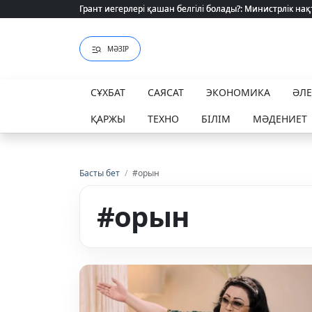
Өзіміздің өндіріс шикізат шынжырын үзе ала ма?
МӘЗІР
СҰХБАТ
САЯСАТ
ЭКОНОМИКА
ӘЛ
ҚАРЖЫ
ТЕХНО
БІЛІМ
МӘДЕНИЕТ
Басты бет
/
#орын
#орын