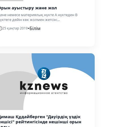
Орын ауыстыру және жол
ене немесе материялық нүкте А нүктеден В
үктеге дейін көк жолмен жетсін:...
•
Білім
25 қаңтар 2019
Димаш Құдайберген "Дәуірдің үздік
әншісі" рейтингісінде нешінші орын
алды