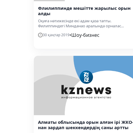
Флилиппинде мешітте жарылыс орын
алды
Оқиға нәтижесінде екі адам қаза тапты.
Филиппиндегі Минданао аралында орналас...
•
Шоу-бизнес
30 қаңтар 2019
Алматы облысында орын алған ірі ЖКО
нан зардап шеккендердің саны артты