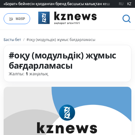
«Борат» бейнесін қолданған бренд басшысы халықтан кешірім сұрады
«Борат» бейнесін қолданған бренд басшысы халықтан кешірім сұрады
RU
KZ
МӘЗІР
Басты бет
/
#оқу (модульдік) жұмыс бағдарламасы
#оқу (модульдік) жұмыс
бағдарламасы
Жалпы:
1
жаңалық