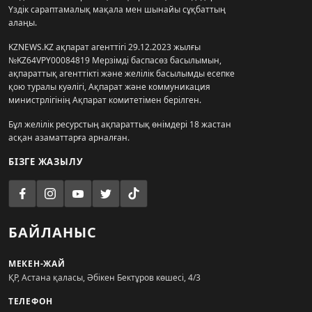
Үздік сараптамалық мақала мен шынайы сұқбаттың
алаңы.
KZNEWS.KZ ақпарат агенттігі 29.12.2023 жылғы
№KZ64VPY00084819 Мерзімді баспасөз басылымын,
ақпараттық агенттікті және желілік басылымды есепке
қою туралы куәлігі, Ақпарат және коммуникация
министрлігінің Ақпарат комитетімен берілген.
Бұл желілік ресурстың ақпараттық өнімдері 18 жастан
асқан азаматтарға арналған.
БІЗГЕ ЖАЗЫЛУ
БАЙЛАНЫС
МЕКЕН-ЖАЙ
ҚР, Астана қаласы, Әбікен Бектұров көшесі, 4/3
ТЕЛЕФОН