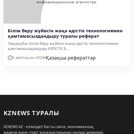
Білім беру жүйесін жаңа әдістік технологиямен
қамтамасыздандыру туралы реферат
Тақырыбы: Білім беру жүйесін жаңа әдістік технологиямен
қамтамасыздандыру КІРІСПЕ Б...
•
Қазақша рефераттар
5 желтоқсан 2020
KZNEWS ТУРАЛЫ
KZNEWS.KZ - еліміздегі басты саяси, экономикалық,
мәдени және спорт жаңалықтарының сенімді дереккөзі.