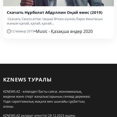
Скачать Нұрболат Абдуллин Оңай емес (2019)
Скачать Сенсіз атпас таңым Өткен күннің бәрін Ұмытасын
жаным қалай, қалай, қалай...
•
Music - Қазақша әндер 2020
12 мамыр 2019
KZNEWS ТУРАЛЫ
KZNEWS.KZ - еліміздегі басты саяси, экономикалық,
мәдени және спорт жаңалықтарының сенімді дереккөзі.
Үздік сараптамалық мақала мен шынайы сұқбаттың
алаңы.
KZNEWS.KZ ақпарат агенттігі 29.12.2023 жылғы