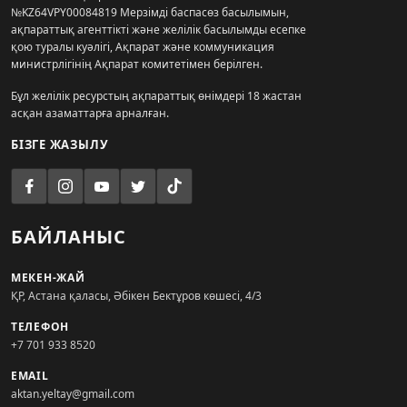
№KZ64VPY00084819 Мерзімді баспасөз басылымын,
ақпараттық агенттікті және желілік басылымды есепке
қою туралы куәлігі, Ақпарат және коммуникация
министрлігінің Ақпарат комитетімен берілген.
Бұл желілік ресурстың ақпараттық өнімдері 18 жастан
асқан азаматтарға арналған.
БІЗГЕ ЖАЗЫЛУ
БАЙЛАНЫС
МЕКЕН-ЖАЙ
ҚР, Астана қаласы, Әбікен Бектұров көшесі, 4/3
ТЕЛЕФОН
+7 701 933 8520
EMAIL
aktan.yeltay@gmail.com