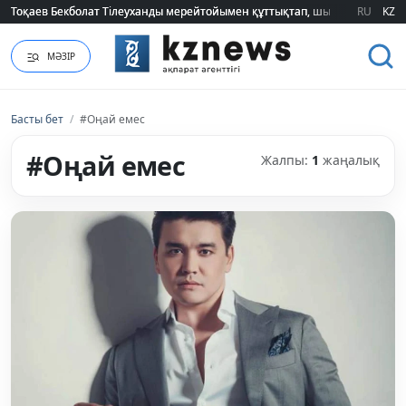
Тоқаев Бекболат Тілеуханды мерейтойымен құттықтап, шығармашылық т
Тоқаев Бекболат Тілеуханды мерейтойымен құттықтап, шығармашылық т
RU
KZ
МӘЗІР
Басты бет
/
#Оңай емес
#Оңай емес
Жалпы:
1
жаңалық