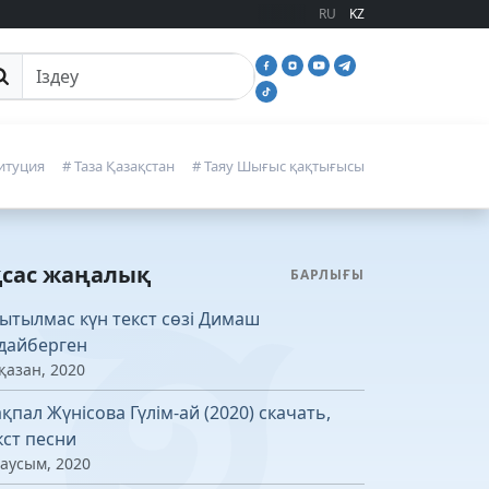
RU
KZ
йттан іздеу
итуция
# Таза Қазақстан
# Таяу Шығыс қақтығысы
қсас жаңалық
БАРЛЫҒЫ
ытылмас күн текст сөзі Димаш
дайберген
қазан, 2020
қпал Жүнісова Гүлім-ай (2020) скачать,
кст песни
маусым, 2020