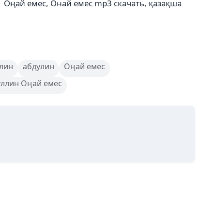
, Оңай емес, Онай емес mp3 скачать, қазақша
лин
абдулин
Оңай емес
уллин Оңай емес