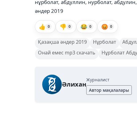
нұрболат, абдуллин, нурболат, абдулин
әндер 2019
👍
👎
😂
😡
0
0
0
0
Қазақша әндер 2019
Нұрболат
Абдул
Онай емес mp3 скачать
Нұрболат Абд
Журналист
Әлихан
Автор мақалалары