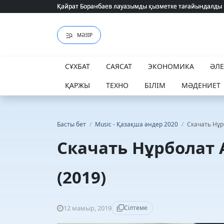
Қайрат Боранбаев лауазымды қызметке тағайындалды
Қайрат Боранбаев лауазымды қызметке тағайындалды
МӘЗІР
СҰХБАТ
САЯСАТ
ЭКОНОМИКА
ӘЛ
ҚАРЖЫ
ТЕХНО
БІЛІМ
МӘДЕНИЕТ
Басты бет
/
Music - Қазақша әндер 2020
/
Скачать Нұр
Скачать Нұрболат
(2019)
12 мамыр, 2019
Сілтеме