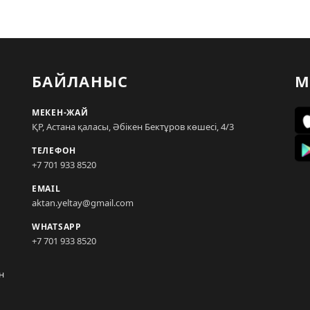
БАЙЛАНЫС
М
МЕКЕН-ЖАЙ
ҚР, Астана қаласы, Әбікен Бектұров көшесі, 4/3
ТЕЛЕФОН
+7 701 933 8520
EMAIL
aktan.yeltay@gmail.com
WHATSAPP
+7 701 933 8520
н