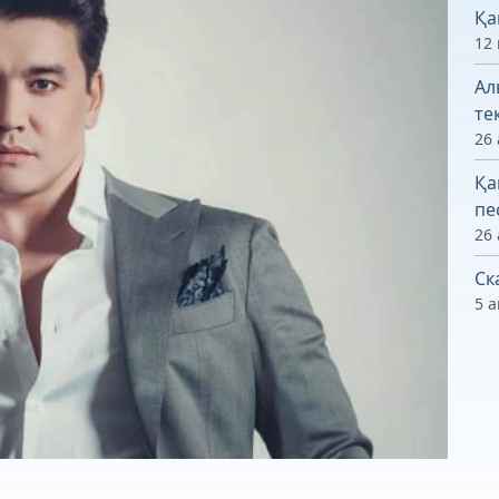
Қа
12
Ал
те
26 
Қа
пе
26 
Ск
5 а