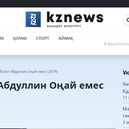
Са
ЕМ
ҚОҒАМ
СПОРТ
АЙМАҚ
# Жаңа Конст
Ұ
болат Абдуллин Оңай емес (2019)
 Абдуллин Оңай емес
Ұм
Құ
11 
Ма
те
3 