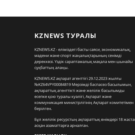
KZNEWS ТУРАЛЫ
KZNEWS.KZ - еліміздегі басты саяси, экономикалық,
мәдени және спорт жаңалықтарының сенімді
дереккөзі. Үздік сараптамалық мақала мен шынайы
сұқбаттың алаңы.
KZNEWS.KZ ақпарат агенттігі 29.12.2023 жылғы
№KZ64VPY00084819 Мерзімді баспасөз басылымын,
ақпараттық агенттікті және желілік басылымды
есепке қою туралы куәлігі, Ақпарат және
коммуникация министрлігінің Ақпарат комитетімен
берілген.
Бұл желілік ресурстың ақпараттық өнімдері 18 жаста
асқан азаматтарға арналған.