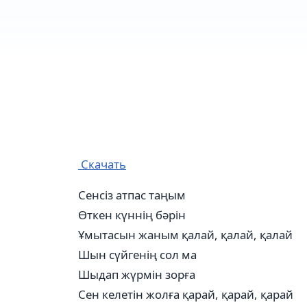
Скачать
Сенсіз атпас таңым
Өткен күннің бәрін
Ұмытасын жаным қалай, қалай, қалай
Шын сүйгенің сол ма
Шыдап жүрмін зорға
Сен келетін жолға қарай, қарай, қарай