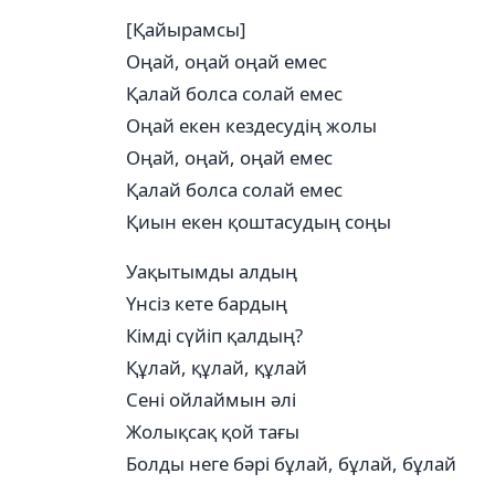
[Қайырамсы]
Оңай, оңай оңай емес
Қалай болса солай емес
Оңай екен кездесудің жолы
Оңай, оңай, оңай емес
Қалай болса солай емес
Қиын екен қоштасудың соңы
Уақытымды алдың
Үнсіз кете бардың
Кімді сүйіп қалдың?
Құлай, құлай, құлай
Сені ойлаймын әлі
Жолықсақ қой тағы
Болды неге бәрі бұлай, бұлай, бұлай