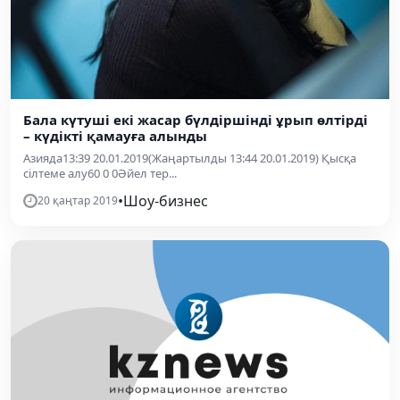
Бала күтуші екі жасар бүлдіршінді ұрып өлтірді
– күдікті қамауға алынды
Азияда13:39 20.01.2019(Жаңартылды 13:44 20.01.2019) Қысқа
сілтеме алу60 0 0Әйел тер...
•
Шоу-бизнес
20 қаңтар 2019