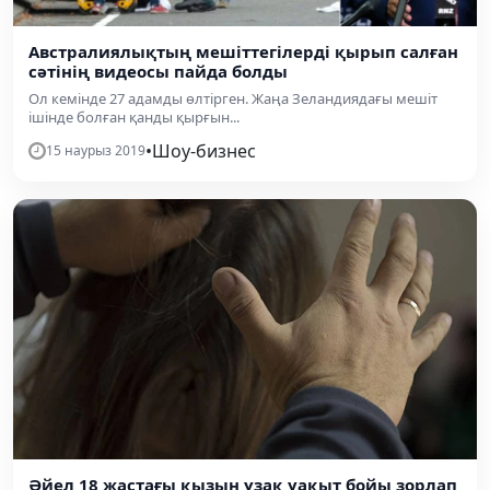
Австралиялықтың мешіттегілерді қырып салған
сәтінің видеосы пайда болды
Ол кемінде 27 адамды өлтірген. Жаңа Зеландиядағы мешіт
ішінде болған қанды қырғын...
•
Шоу-бизнес
15 наурыз 2019
Әйел 18 жастағы қызын ұзақ уақыт бойы зорлап