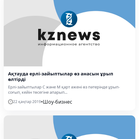
Ақтауда ерлі-зайыптылар өз анасын ұрып
өлтірді
Ерлі-зайыптылар С және М қарт әжені өз пәтерінде ұрып-
соғып, кейін төсегіне апарып...
•
Шоу-бизнес
22 қаңтар 2019