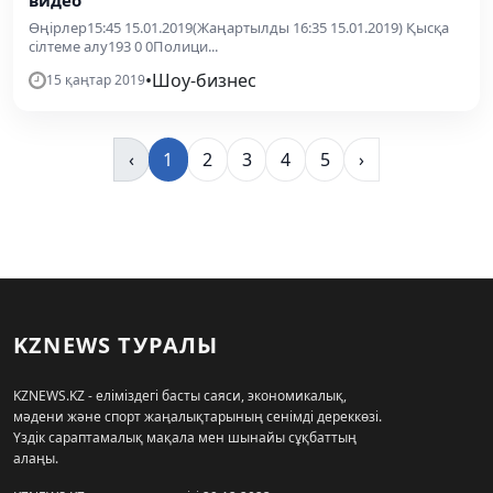
видео
Өңірлер15:45 15.01.2019(Жаңартылды 16:35 15.01.2019) Қысқа
сілтеме алу193 0 0Полици...
•
Шоу-бизнес
15 қаңтар 2019
‹
1
2
3
4
5
›
KZNEWS ТУРАЛЫ
KZNEWS.KZ - еліміздегі басты саяси, экономикалық,
мәдени және спорт жаңалықтарының сенімді дереккөзі.
Үздік сараптамалық мақала мен шынайы сұқбаттың
алаңы.