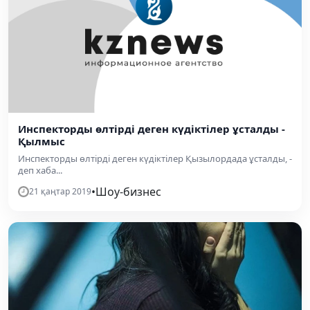
Инспекторды өлтірді деген күдіктілер ұсталды -
Қылмыс
Инспекторды өлтірді деген күдіктілер Қызылордада ұсталды, -
деп хаба...
•
Шоу-бизнес
21 қаңтар 2019