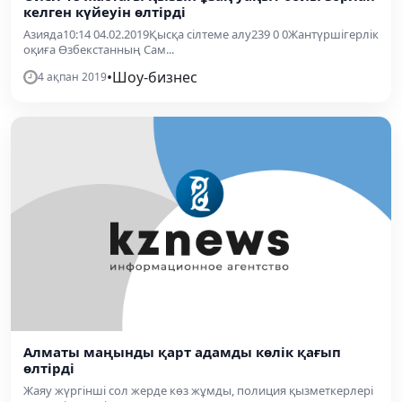
келген күйеуін өлтірді
Азияда10:14 04.02.2019Қысқа сілтеме алу239 0 0Жантүршігерлік
оқиға Өзбекстанның Сам...
•
Шоу-бизнес
4 ақпан 2019
Алматы маңынды қарт адамды көлік қағып
өлтірді
Жаяу жүргінші сол жерде көз жұмды, полиция қызметкерлері