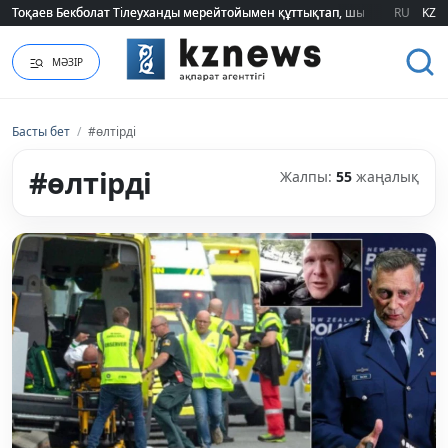
Тоқаев Бекболат Тілеуханды мерейтойымен құттықтап, шығармашылық т
Тоқаев Бекболат Тілеуханды мерейтойымен құттықтап, шығармашылық т
RU
KZ
МӘЗІР
Басты бет
/
#өлтірді
#өлтірді
Жалпы:
55
жаңалық