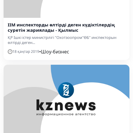
ІІМ инспекторды өлтірді деген күдіктілердің
суретін жариялады - Қылмыс
ҚР Ішкі істер министрлігі "Охотзоопром"ӨБ" инспекторын
өлтірді деген...
•
Шоу-бизнес
18 қаңтар 2019