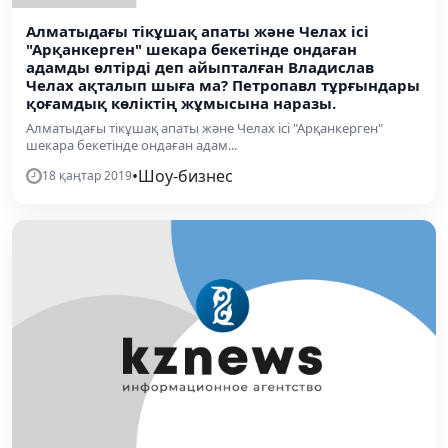
Алматыдағы тікұшақ апаты және Челах ісі
"Арқанкерген" шекара бекетінде ондаған
адамды өлтірді деп айыпталған Владислав
Челах ақталып шыға ма? Петропавл тұрғындары
қоғамдық көліктің жұмысына наразы.
Алматыдағы тікұшақ апаты және Челах ісі "Арқанкерген"
шекара бекетінде ондаған адам...
•
Шоу-бизнес
18 қаңтар 2019