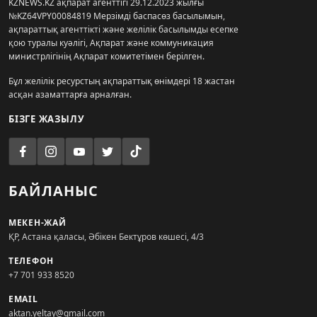
KZNEWS.KZ ақпарат агенттігі 29.12.2023 жылғы
№KZ64VPY00084819 Мерзімді баспасөз басылымын,
ақпараттық агенттікті және желілік басылымды есепке
қою туралы куәлігі, Ақпарат және коммуникация
министрлігінің Ақпарат комитетімен берілген.
Бұл желілік ресурстың ақпараттық өнімдері 18 жастан
асқан азаматтарға арналған.
БІЗГЕ ЖАЗЫЛУ
БАЙЛАНЫС
МЕКЕН-ЖАЙ
ҚР, Астана қаласы, Әбікен Бектұров көшесі, 4/3
ТЕЛЕФОН
+7 701 933 8520
EMAIL
aktan.yeltay@gmail.com