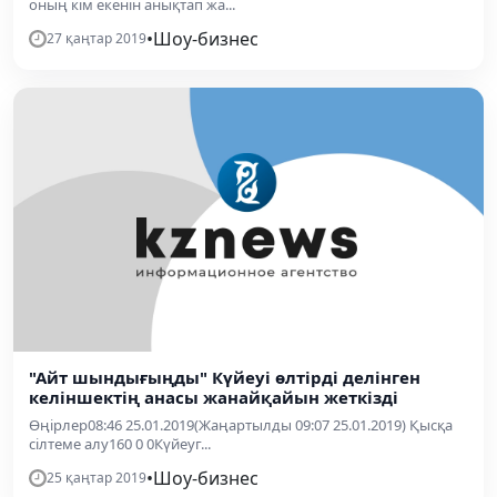
оның кім екенін анықтап жа...
•
Шоу-бизнес
27 қаңтар 2019
"Айт шындығыңды" Күйеуі өлтірді делінген
келіншектің анасы жанайқайын жеткізді
Өңірлер08:46 25.01.2019(Жаңартылды 09:07 25.01.2019) Қысқа
сілтеме алу160 0 0Күйеуг...
•
Шоу-бизнес
25 қаңтар 2019