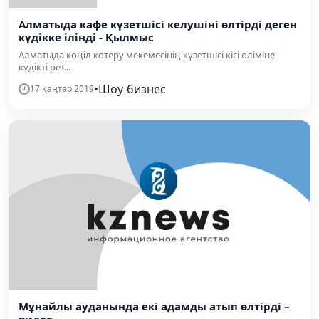
Алматыда кафе күзетшісі келушіні өлтірді деген
күдікке ілінді - Қылмыс
Алматыда көңіл көтеру мекемесінің күзетшісі кісі өліміне
күдікті рет...
•
Шоу-бизнес
17 қаңтар 2019
Мұнайлы ауданында екі адамды атып өлтірді –