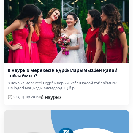
8 наурыз мерекесін құрбыларымызбен қалай
тойлаймыз?
8 наурыз мерекесін құрбыларымызбен қалай тойлаймыз?
Өмірдегі маңызды адамдардың бірі...
•
8 наурыз
30 қаңтар 2019