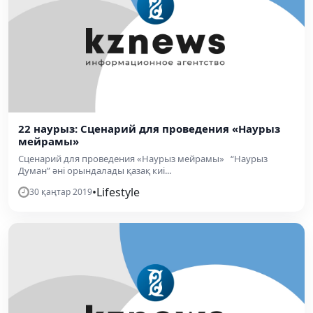
22 наурыз: Сценарий для проведения «Наурыз
мейрамы»
Сценарий для проведения «Наурыз мейрамы» “Наурыз
Думан” әні орындалады қазақ киі...
•
Lifestyle
30 қаңтар 2019