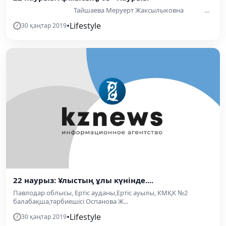
Тайшаева Меруерт Жаксылыковна ...
•
Lifestyle
30 қаңтар 2019
22 наурыз: Ұлыстың ұлы күнінде....
Павлодар облысы, Ертіс ауданы,Ертіс ауылы, КМҚК №2
балабақша,тәрбиешісі Оспанова Ж...
•
Lifestyle
30 қаңтар 2019