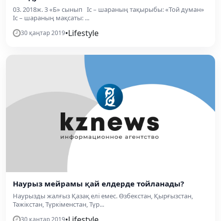
03. 2018ж. 3 «Б» сынып Іс – шараның тақырыбы: «Той думан»
Іс – шараның мақсаты: ...
•
Lifestyle
30 қаңтар 2019
Наурыз мейрамы қай елдерде тойланады?
Наурызды жалғыз Қазақ елі емес. Өзбекстан, Қырғызстан,
Тәжікстан, Түркіменстан, Түр...
•
Lifestyle
30 қаңтар 2019