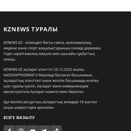
KZNEWS ТУРАЛЫ
KZNEWS.KZ - еліміздегі басты саяси, экономикалық,
мәдени және спорт жаңалықтарының сенімді дереккөзі.
Үздік сараптамалық мақала мен шынайы сұқбаттың
алаңы.
KZNEWS.KZ ақпарат агенттігі 29.12.2023 жылғы
№KZ64VPY00084819 Мерзімді баспасөз басылымын,
ақпараттық агенттікті және желілік басылымды есепке
қою туралы куәлігі, Ақпарат және коммуникация
министрлігінің Ақпарат комитетімен берілген.
Бұл желілік ресурстың ақпараттық өнімдері 18 жастан
асқан азаматтарға арналған.
БІЗГЕ ЖАЗЫЛУ