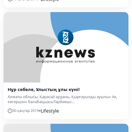
Нұр себеле, Ұлыстың ұлы күні!
Алматы облысы, Қарасай ауданы, Қырғауылды ауылы« Ақ
көгершін» балабақшасыТәрбиеші:...
•
Lifestyle
30 қаңтар 2019