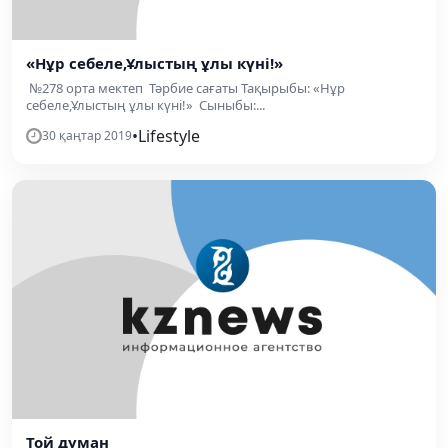
«Нұр себеле,Ұлыстың ұлы күні!»
№278 орта мектеп Тәрбие сағаты Тақырыбы: «Нұр
себеле,Ұлыстың ұлы күні!» Сыныбы:...
•
Lifestyle
30 қаңтар 2019
Той думан