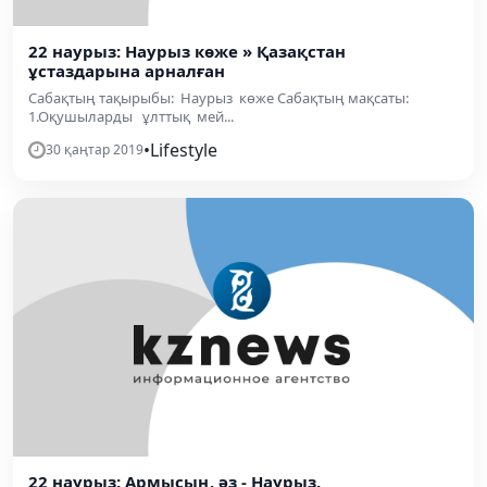
22 наурыз: Наурыз көже » Қазақстан
ұстаздарына арналған
Сабақтың тақырыбы: Наурыз көже Сабақтың мақсаты:
1.Оқушыларды ұлттық мей...
•
Lifestyle
30 қаңтар 2019
22 наурыз: Армысың, әз - Наурыз.