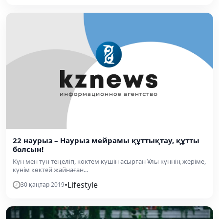
22 наурыз – Наурыз мейрамы құттықтау, құтты
болсын!
Күн мен түн теңеліп, көктем күшін асырған Ұлы күннің жеріме,
күнім көктей жайнаған...
•
Lifestyle
30 қаңтар 2019