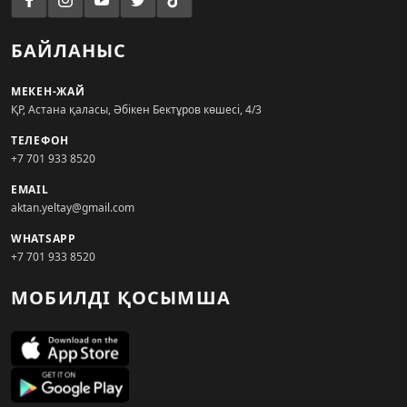
БАЙЛАНЫС
МЕКЕН-ЖАЙ
ҚР, Астана қаласы, Әбікен Бектұров көшесі, 4/3
ТЕЛЕФОН
+7 701 933 8520
EMAIL
aktan.yeltay@gmail.com
WHATSAPP
+7 701 933 8520
МОБИЛДІ ҚОСЫМША