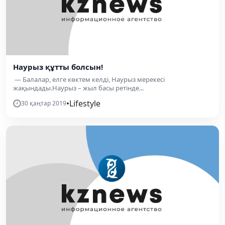
Наурыз құтты болсын!
— Балалар, елге көктем келді, Наурыз мерекесі
жақындады.Наурыз – жыл басы ретінде...
•
Lifestyle
30 қаңтар 2019