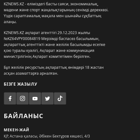
KZNEWS.KZ - еліміздегі басты саяси, экономикалық,
мәдени және спорт жаңалықтарының сенімді дереккөзі.
Үздік сараптамалық мақала мен шынайы сұқбаттың
алаңы.
KZNEWS.KZ ақпарат агенттігі 29.12.2023 жылғы
№KZ64VPY00084819 Мерзімді баспасөз басылымын,
ақпараттық агенттікті және желілік басылымды есепке
қою туралы куәлігі, Ақпарат және коммуникация
министрлігінің Ақпарат комитетімен берілген.
Бұл желілік ресурстың ақпараттық өнімдері 18 жастан
асқан азаматтарға арналған.
БІЗГЕ ЖАЗЫЛУ
БАЙЛАНЫС
МЕКЕН-ЖАЙ
ҚР, Астана қаласы, Әбікен Бектұров көшесі, 4/3