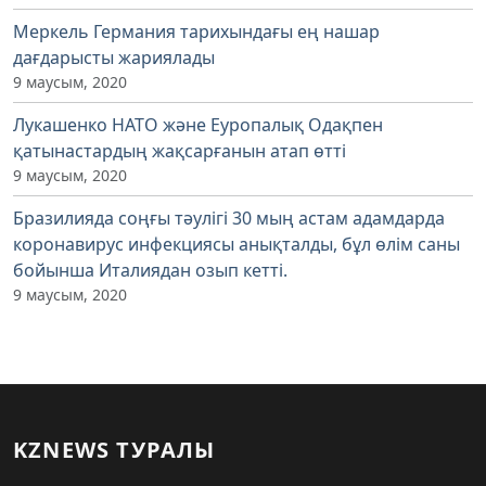
Меркель Германия тарихындағы ең нашар
дағдарысты жариялады
9 маусым, 2020
Лукашенко НАТО және Еуропалық Одақпен
қатынастардың жақсарғанын атап өтті
9 маусым, 2020
Бразилияда соңғы тәулігі 30 мың астам адамдарда
коронавирус инфекциясы анықталды, бұл өлім саны
бойынша Италиядан озып кетті.
9 маусым, 2020
KZNEWS ТУРАЛЫ