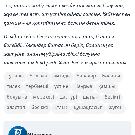
Тон, шапан жабу ержеткенде халықшыл болуына,
жүген тез өсіп, ат үстіне ойнақ салсын. Кебенек пен
қамшы – ел қорғайтын ер болсын деген тілек.
Осыдан кейін бесікті отпен аластап, баланы
бөлейді.. Үлкендер батасын беріп, баланың ер
жетуіне, ананың үбірлі-шүбірлі болуына
тілектестік білдіреді. Және
Бесік жыры
айтылады:
туралы
болсын
айтады
балалар
Баланы
тилек
тәрбиеші
үстіне
Наурыз
қамшы
болуына
мерекесі
дәстүрі
шапан
бесікті
аластап
бесікке
«Ұлыс
құшақтасып
жүген