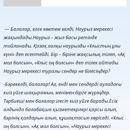
— Балалар, елге көктем келді, Наурыз мерекесі
жақындады.Наурыз – жыл басы ретінде
тойланады. Қазақ халқы наурызды «Ұлыстың ұлы
күні» деп есептейді. Бір – біріне жақсылық тілеп, «Ақ
мол болсын», «Ұлыс оң болсын» деп тілек айтады.
Наурыз мерекесі туралы сендер не білесіңдер?
-Бәрекелді, балалар! Ал, енді мен сендерді ауладағы
киіз үйге шақырамын, менімен бірге жүріңдер.
Тәрбиеші мен балалар ілесіп киіз үйге барады.Есік
алдында балабақша қызметекрлері қарсы алып,
бәрінің қолдарын алып, құшақтасып көріседі. «Ұлыс
оң болсын», «Ақ мол болсын», «Наурыз мерекесі