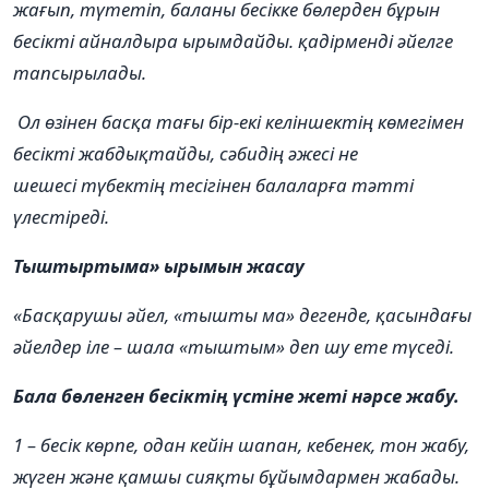
жағып, түтетіп, баланы бесікке бөлерден бұрын
бесікті айналдыра ырымдайды.
қадірменді әйелге
тапсырылады.
Ол өзінен басқа тағы бір-екі
келіншектің
көмегімен
бесікті жабдықтайды, сәбидің әжесі не
шешесі
түбектің
тесігінен балаларға тәтті
үлестіреді.
Тыштыртыма» ырымын жасау
«Басқарушы әйел, «тышты ма» дегенде, қасындағы
әйелдер іле – шала «тыштым» деп шу ете түседі
.
Бала бөленген бесіктің үстіне жеті нәрсе жабу.
1 – бесік көрпе, одан кейін шапан, кебенек, тон жабу,
жүген және қамшы сияқты бұйымдармен жабады.