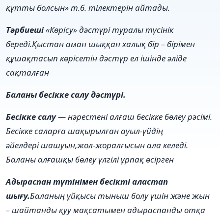
құтты болсын» т.б. тілектерін айтады.
Тәрбиеші
«Көрісу» дәстүрі туралы түсінік
береді.Қыстан аман шыққан халық бір – бірімен
құшақтасып көрісетін дәстүр ел ішінде әліде
сақталған
Баланы бесікке салу дәстүрі.
Бесікке салу
— нәрестені алғаш бесікке бөлеу рәсімі.
Бесікке саларға шақырылған ауыл-үйдің
әйелдері
шашуын
,
жол-жоралғысын
ала келеді.
Баланы алғашқы бөлеу үлгілі
ұрпақ
өсірген
Адыраспан түтінімен бесікті аластап
шығу.
Баланың ұйқысы тыныш болу үшін және жын
– шайтанды қуу мақсатымен адыраспанды отқа