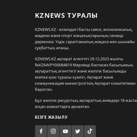
KZNEWS ТУРАЛЫ
KZNEWS.KZ - еліміздегі басты саяси, экономикалық,
мәдени және спорт жаңалықтарының сенімді
дереккөзі. Үздік сараптамалық мақала мен шынайы
сұқбаттың алаңы.
KZNEWS.KZ ақпарат агенттігі 29.12.2023 жылғы
№KZ64VPY00084819 Мерзімді баспасөз басылымын,
ақпараттық агенттікті және желілік басылымды
есепке қою туралы куәлігі, Ақпарат және
коммуникация министрлігінің Ақпарат комитетімен
берілген.
Бұл желілік ресурстың ақпараттық өнімдері 18 жаста
асқан азаматтарға арналған.
БІЗГЕ ЖАЗЫЛУ