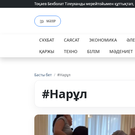
Тоқаев Бекболат Тілеуханды мерейтойымен құттықтап,
Тоқаев Бекболат Тілеуханды мерейтойымен құттықтап,
МӘЗІР
СҰХБАТ
САЯСАТ
ЭКОНОМИКА
ӘЛ
ҚАРЖЫ
ТЕХНО
БІЛІМ
МӘДЕНИЕТ
Басты бет
/
#Нарұл
#Нарұл