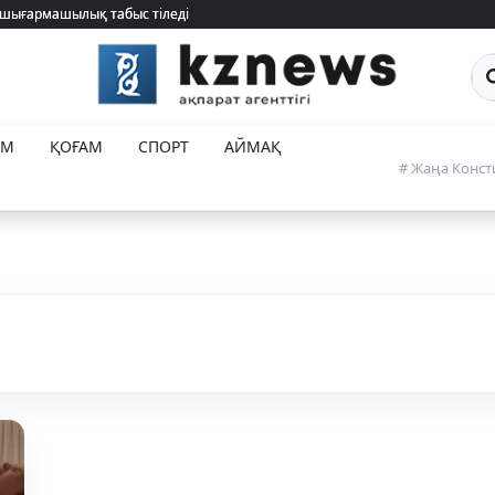
 шығармашылық табыс тіледі
 шығармашылық табыс тіледі
Са
ЕМ
ҚОҒАМ
СПОРТ
АЙМАҚ
# Жаңа Конст