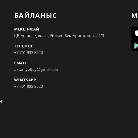
БАЙЛАНЫС
М
МЕКЕН-ЖАЙ
ҚР, Астана қаласы, Әбікен Бектұров көшесі, 4/3
ТЕЛЕФОН
+7 701 933 8520
EMAIL
aktan.yeltay@gmail.com
WHATSAPP
+7 701 933 8520
н