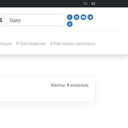
RU
KZ
йттан іздеу
итуция
# Таза Қазақстан
# Таяу Шығыс қақтығысы
Жалпы:
1
жаңалық