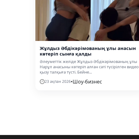
Жұлдыз Әбдікәрімованың ұлы анасын
көтеріп сынға қалды
Әлеуметтік желіде Жұлдыз Әбдікәрімованың ұлы
Нарұл анасыны көтеріп алған сәті түсірілген видео
қызу талқыға түсті. Бейне...
•
Шоу-бизнес
23 ақпан 2026