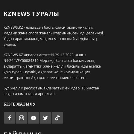
KZNEWS ТУРАЛЫ
KZNEWS.KZ - еліміздегі басты саяси, экономикалық,
мәдени және спорт жаңалықтарының сенімді дереккөзі.
Үздік сараптамалық мақала мен шынайы сұқбаттың
алаңы.
KZNEWS.KZ ақпарат агенттігі 29.12.2023 жылғы
№KZ64VPY00084819 Мерзімді баспасөз басылымын,
ақпараттық агенттікті және желілік басылымды есепке
қою туралы куәлігі, Ақпарат және коммуникация
министрлігінің Ақпарат комитетімен берілген.
Бұл желілік ресурстың ақпараттық өнімдері 18 жастан
асқан азаматтарға арналған.
БІЗГЕ ЖАЗЫЛУ