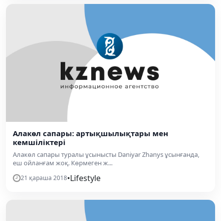
Алакөл сапары: артықшылықтары мен
кемшіліктері
Алакөл сапары туралы ұсынысты Daniyar Zhanys ұсынғанда,
еш ойланғам жоқ. Көрмеген ж...
•
Lifestyle
21 қараша 2018