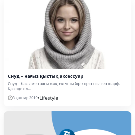
Снуд – нағыз қыстық аксессуар
Снуд – басы мен аяғы жоқ, екі ұшы біріктіріп тігілген шарф.
Қазірде ол...
•
Lifestyle
3 қаңтар 2019