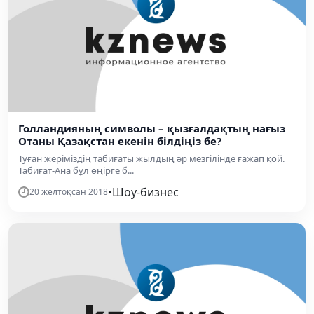
Голландияның символы – қызғалдақтың нағыз
Отаны Қазақстан екенін білдіңіз бе?
Туған жеріміздің табиғаты жылдың әр мезгілінде ғажап қой.
Табиғат-Ана бұл өңірге б...
•
Шоу-бизнес
20 желтоқсан 2018