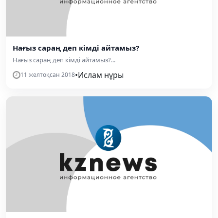
Нағыз сараң деп кімді айтамыз?
Нағыз сараң деп кімді айтамыз?...
•
Ислам нұры
11 желтоқсан 2018