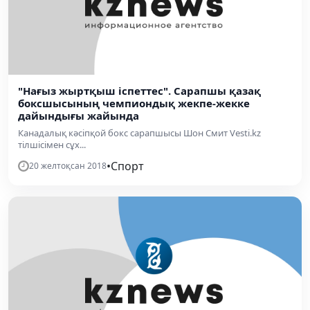
"Нағыз жыртқыш іспеттес". Сарапшы қазақ
боксшысының чемпиондық жекпе-жекке
дайындығы жайында
Канадалық кәсіпқой бокс сарапшысы Шон Смит Vesti.kz
тілшісімен сұх...
•
Спорт
20 желтоқсан 2018