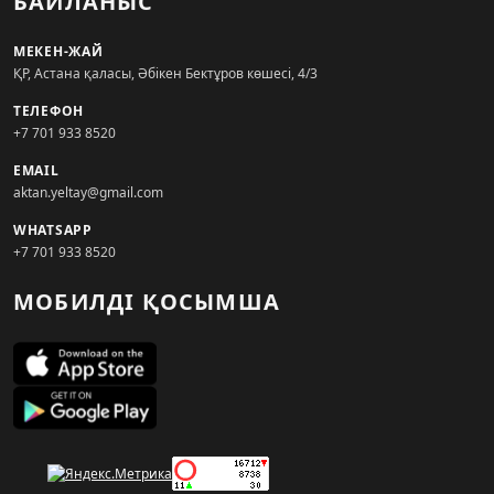
БАЙЛАНЫС
МЕКЕН-ЖАЙ
ҚР, Астана қаласы, Әбікен Бектұров көшесі, 4/3
ТЕЛЕФОН
+7 701 933 8520
EMAIL
aktan.yeltay@gmail.com
WHATSAPP
+7 701 933 8520
МОБИЛДІ ҚОСЫМША