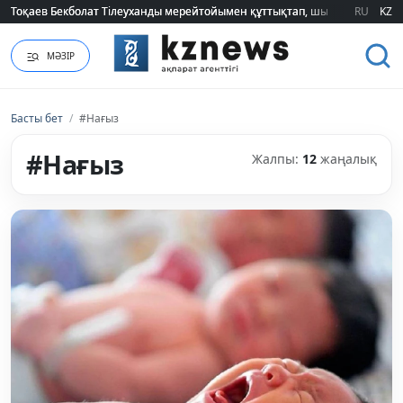
Тоқаев Бекболат Тілеуханды мерейтойымен құттықтап, шығармашылық т
Тоқаев Бекболат Тілеуханды мерейтойымен құттықтап, шығармашылық т
RU
KZ
МӘЗІР
Басты бет
/
#Нағыз
#Нағыз
Жалпы:
12
жаңалық