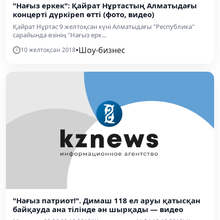
"Нағыз еркек": Қайрат Нұртастың Алматыдағы
концерті дүркіреп өтті (фото, видео)
Қайрат Нұртас 9 желтоқсан күні Алматыдағы "Республика"
сарайында өзінің "Нағыз ерк...
•
Шоу-бизнес
10 желтоқсан 2018
"Нағыз патриот!". Димаш 118 ел аруы қатысқан
байқауда ана тілінде ән шырқады — видео