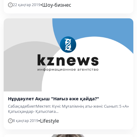
•
Шоу-бизнес
22 қаңтар 2019
Нұрдәулет Ақыш "Нағыз әже қайда?"
Сабақ:әдебиетМектеп: Күні: Мұғалімнің аты-жөні: Сынып: 5 «А»
Қатысқандар- Қатыспаға...
•
Lifestyle
8 қаңтар 2019