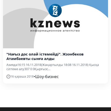
"Нағыз дос олай істемейді". Жээнбеков
Атамбаевты сынға алды
Азияда16:15 16.11.2018(Жаңартылды 18:08 16.11.2018) Қысқа
сілтеме алу307 0 0Қырғызс...
•
Шоу-бизнес
16 қараша 2018