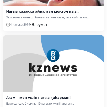
Нағыз қазаққа айналған моңғол қыз...
Яки, нағыз моңғол болып кеткен қазақ қыз жайлы хик...
•
Әлеумет
4 наурыз 2019
Ағам – мен үшін нағыз қаһарман!
Еске салсақ, биылғы 15 қаңтар күні Қараған...