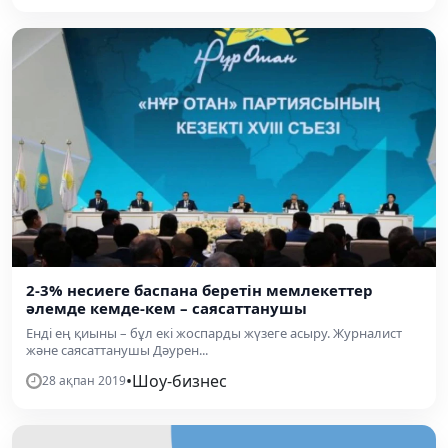
2-3% несиеге баспана беретін мемлекеттер
әлемде кемде-кем – саясаттанушы
Енді ең қиыны – бұл екі жоспарды жүзеге асыру. Журналист
және саясаттанушы Дәурен...
•
Шоу-бизнес
28 ақпан 2019