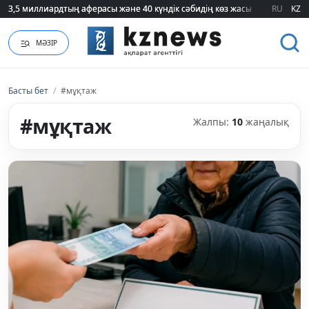
3,5 миллиардтың аферасы және 40 күндік сәбидің көз жасы: Медицинад
3,5 миллиардтың аферасы және 40 күндік сәбидің көз жасы: Медицинад
RU
KZ
МӘЗІР
Басты бет
/
#мұқтаж
#мұқтаж
Жалпы:
10
жаңалық