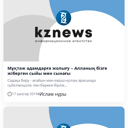
Мұқтаж адамдарға жолығу – Алланың бізге
жіберген сыйы мен сынағы
Садақа беру - ағайын мен көрші-қолаң арасында
сүйіспеншілік пен береке-бірлік...
•
Ислам нұры
17 қаңтар 2019