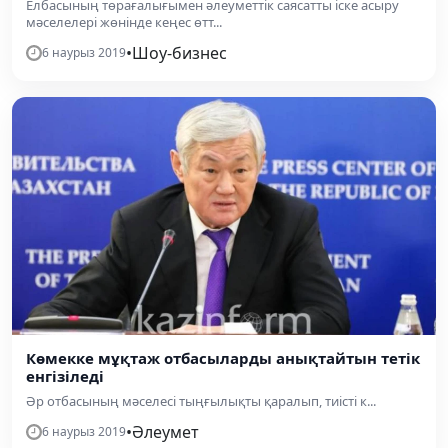
Елбасының төрағалығымен әлеуметтік саясатты іске асыру
мәселелері жөнінде кеңес өтт...
•
Шоу-бизнес
6 наурыз 2019
Көмекке мұқтаж отбасыларды анықтайтын тетік
енгізіледі
Әр отбасының мәселесі тыңғылықты қаралып, тиісті к...
•
Әлеумет
6 наурыз 2019