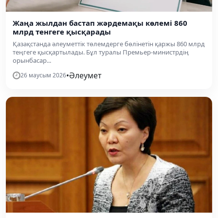
Жаңа жылдан бастап жәрдемақы көлемі 860
млрд тенгеге қысқарады
Қазақстанда әлеуметтік төлемдерге бөлінетін қаржы 860 млрд
теңгеге қысқартылады. Бұл туралы Премьер-министрдің
орынбасар...
•
Әлеумет
26 маусым 2026