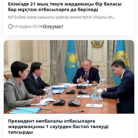
Елімізде 21 мың теңге жәрдемақы бір баласы
бар мұқтаж отбасыларға да беріледі
ҚР Еңбек және халықты қорғау министрлігі атаулы әл...
•
Әлеумет
14 наурыз 2019
Президент көпбалалы отбасыларға
жәрдемақыны 1 сәуірден бастап төлеуді
тапсырды