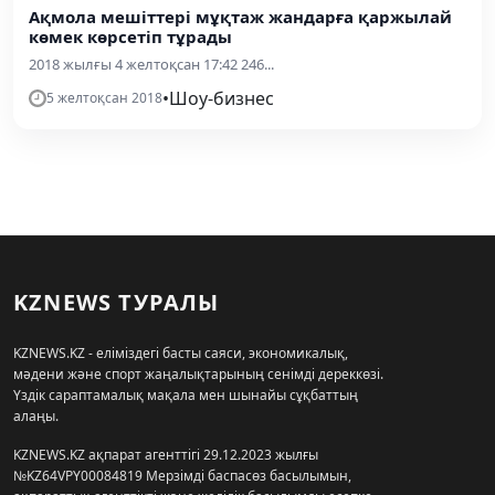
Ақмола мешіттері мұқтаж жандарға қаржылай
көмек көрсетіп тұрады
2018 жылғы 4 желтоқсан 17:42 246...
•
Шоу-бизнес
5 желтоқсан 2018
KZNEWS ТУРАЛЫ
KZNEWS.KZ - еліміздегі басты саяси, экономикалық,
мәдени және спорт жаңалықтарының сенімді дереккөзі.
Үздік сараптамалық мақала мен шынайы сұқбаттың
алаңы.
KZNEWS.KZ ақпарат агенттігі 29.12.2023 жылғы
№KZ64VPY00084819 Мерзімді баспасөз басылымын,