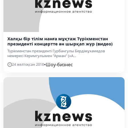
Халқы бір тілім нанға мұқтаж Түрікменстан
президенті концертте ән шырқап жүр (видео)
Түрікменстан президенті Гурбангулы Бердімұхамедов
немересі Керимгулымен "Арман" («A...
•
Шоу-бизнес
24 желтоқсан 2018