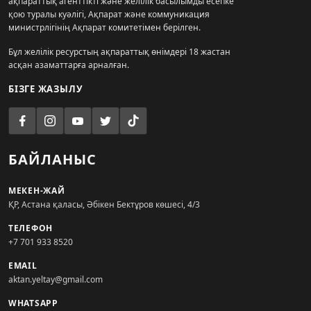
ақпараттық агенттікті және желілік басылымды есепке
қою туралы куәлігі, Ақпарат және коммуникация
министрлігінің Ақпарат комитетімен берілген.
Бұл желілік ресурстың ақпараттық өнімдері 18 жастан
асқан азаматтарға арналған.
БІЗГЕ ЖАЗЫЛУ
БАЙЛАНЫС
МЕКЕН-ЖАЙ
ҚР, Астана қаласы, Әбікен Бектұров көшесі, 4/3
ТЕЛЕФОН
+7 701 933 8520
EMAIL
aktan.yeltay@gmail.com
WHATSAPP