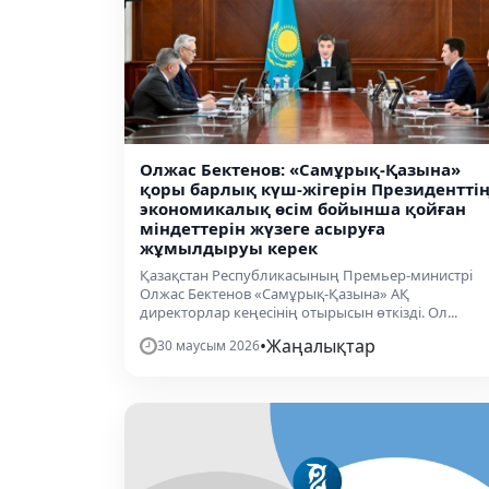
Олжас Бектенов: «Самұрық-Қазына»
қоры барлық күш-жігерін Президентті
экономикалық өсім бойынша қойған
міндеттерін жүзеге асыруға
жұмылдыруы керек
Қазақстан Республикасының Премьер-министрі
Олжас Бектенов «Самұрық-Қазына» АҚ
директорлар кеңесінің отырысын өткізді. Ол...
•
Жаңалықтар
30 маусым 2026