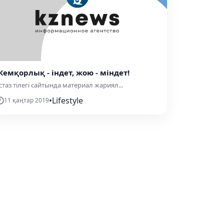
Жемқорлық - індет, жою - міндет!
стаз тілегі сайтында материал жариял...
•
Lifestyle
11 қаңтар 2019