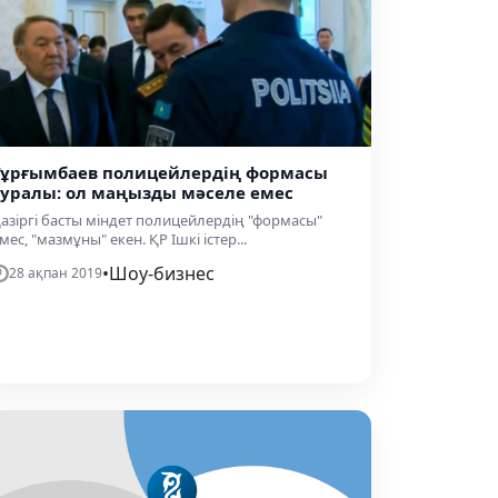
Тұрғымбаев полицейлердің формасы
туралы: ол маңызды мәселе емес
азіргі басты міндет полицейлердің "формасы"
мес, "мазмұны" екен. ҚР Ішкі істер...
•
Шоу-бизнес
28 ақпан 2019