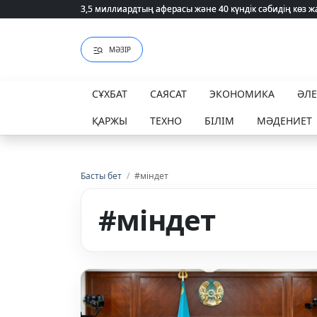
3,5 миллиардтың аферасы және 40 күндік сәбидің көз
3,5 миллиардтың аферасы және 40 күндік сәбидің көз
МӘЗІР
СҰХБАТ
САЯСАТ
ЭКОНОМИКА
ӘЛ
ҚАРЖЫ
ТЕХНО
БІЛІМ
МӘДЕНИЕТ
Басты бет
/
#міндет
#міндет