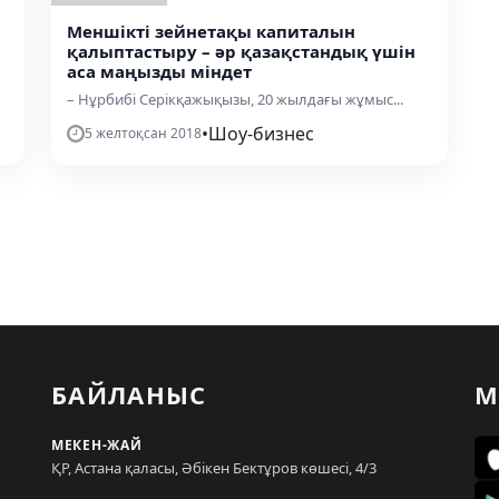
Меншікті зейнетақы капиталын
қалыптастыру – әр қазақстандық үшін
аса маңызды міндет
– Нұрбибі Серікқажықызы, 20 жылдағы жұмыс...
•
Шоу-бизнес
5 желтоқсан 2018
БАЙЛАНЫС
М
МЕКЕН-ЖАЙ
ҚР, Астана қаласы, Әбікен Бектұров көшесі, 4/3