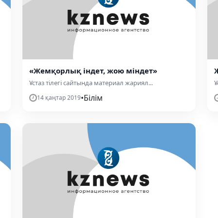
«Жемқорлық індет, жою міндет»
Ұстаз тілегі сайтында материал жариял...
Ұ
•
Білім
14 қаңтар 2019