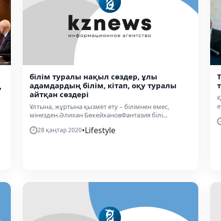
білім туралы нақыл сөздер, ұлы
ң
адамдардың білім, кітап, оқу туралы
айтқан сөздері
Қ
е
Ұлтына, жұртына қызмет ету – білімнен емес,
мінезден.Әлихан БөкейхановФантазия білі...
•
Lifestyle
28 қаңтар 2020