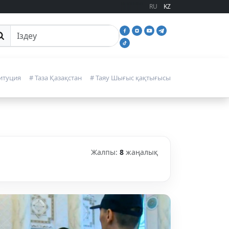
RU
KZ
йттан іздеу
итуция
# Таза Қазақстан
# Таяу Шығыс қақтығысы
Жалпы:
8
жаңалық