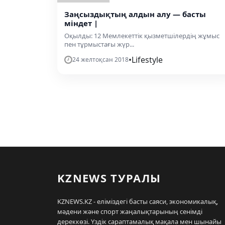
Заңсыздықтың алдын алу — басты
міндет |
Оқылды: 12 Мемлекеттік қызметшілердің жұмыс
пен тұрмыстағы жүр...
•
Lifestyle
24 желтоқсан 2018
KZNEWS ТУРАЛЫ
KZNEWS.KZ - еліміздегі басты саяси, экономикалық,
мәдени және спорт жаңалықтарының сенімді
дереккөзі. Үздік сараптамалық мақала мен шынайы