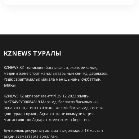
KZNEWS ТУРАЛЫ
KZNEWS.KZ - еліміздегі басты саяси, экономикалық,
мәдени және спорт жаңалықтарының сенімді дереккөзі.
Үздік сараптамалық мақала мен шынайы сұқбаттың
алаңы.
KZNEWS.KZ ақпарат агенттігі 29.12.2023 жылғы
№KZ64VPY00084819 Мерзімді баспасөз басылымын,
ақпараттық агенттікті және желілік басылымды есепке
қою туралы куәлігі, Ақпарат және коммуникация
министрлігінің Ақпарат комитетімен берілген.
Бұл желілік ресурстың ақпараттық өнімдері 18 жастан
асқан азаматтарға арналған.