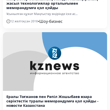
жасыл технологиялар орталығымен
меморандумға қол қойды
Ұсынылған құжат Маңғыстау өңірінде іске ас...
•
Шоу-бизнес
12 желтоқсан 2018
Ералы Тоғжанов пен Рәпіл Жошыбаев өзара
серіктестік туралы меморандумға қол қойды -
новости Казахстана