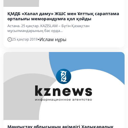
ҚМДБ «Халал даму» ЖШС мен Ұлттық сараптама
орталығы меморандумға қол қойды
Астана. 25 қаңтар. KAZISLAM – Бүгін Қазақстан
мұсылмандарының бас орда...
•
Ислам нұры
25 қаңтар 2019
Маңғыстау облысының әкімдігі Халықаралық