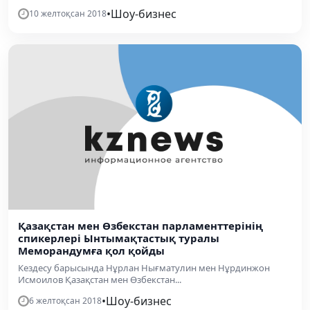
•
Шоу-бизнес
10 желтоқсан 2018
Қазақстан мен Өзбекстан парламенттерінің
cпикерлері Ынтымақтастық туралы
Меморандумға қол қойды
Кездесу барысында Нұрлан Нығматулин мен Нұрдинжон
Исмоилов Қазақстан мен Өзбекстан...
•
Шоу-бизнес
6 желтоқсан 2018