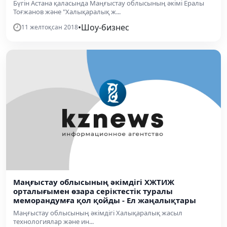
Бүгін Астана қаласында Маңғыстау облысының әкімі Ералы
Тоғжанов және "Халықаралық ж...
•
Шоу-бизнес
11 желтоқсан 2018
Маңғыстау облысының әкімдігі ХЖТИЖ
орталығымен өзара серіктестік туралы
меморандумға қол қойды - Ел жаңалықтары
Маңғыстау облысының әкімдігі Халықаралық жасыл
технологиялар және ин...