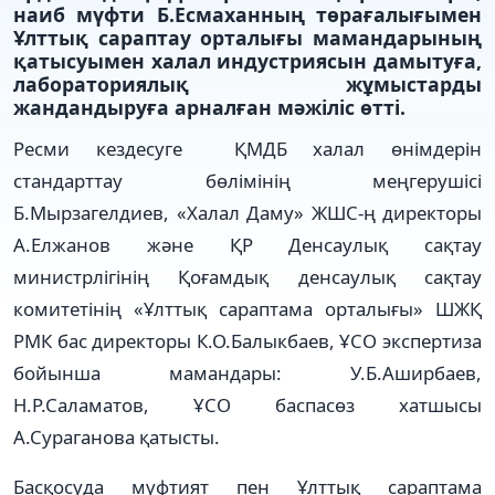
наиб мүфти Б.Есмаханның төрағалығымен
Ұлттық сараптау орталығы мамандарының
қатысуымен халал индустриясын дамытуға,
лабораториялық жұмыстарды
жандандыруға арналған мәжіліс өтті.
Ресми кездесуге ҚМДБ халал өнімдерін
стандарттау бөлімінің меңгерушісі
Б.Мырзагелдиев, «Халал Даму» ЖШС-ң директоры
А.Елжанов және ҚР Денсаулық сақтау
министрлігінің Қоғамдық денсаулық сақтау
комитетінің «Ұлттық сараптама орталығы» ШЖҚ
РМК бас директоры К.О.Балыкбаев, ҰСО экспертиза
бойынша мамандары: У.Б.Аширбаев,
Н.Р.Саламатов, ҰСО баспасөз хатшысы
А.Сураганова қатысты.
Басқосуда мүфтият пен Ұлттық сараптама