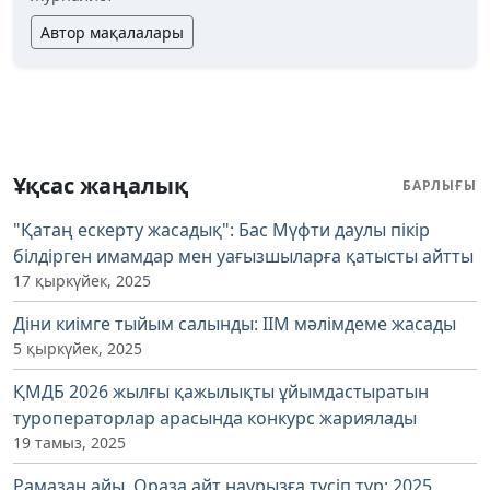
Автор мақалалары
Ұқсас жаңалық
БАРЛЫҒЫ
"Қатаң ескерту жасадық": Бас Мүфти даулы пікір
білдірген имамдар мен уағызшыларға қатысты айтты
17 қыркүйек, 2025
Діни киімге тыйым салынды: ІІМ мәлімдеме жасады
5 қыркүйек, 2025
ҚМДБ 2026 жылғы қажылықты ұйымдастыратын
туроператорлар арасында конкурс жариялады
19 тамыз, 2025
Рамазан айы, Ораза айт наурызға түсіп тұр: 2025