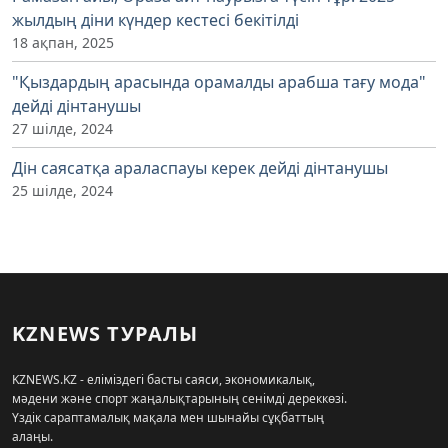
жылдың діни күндер кестесі бекітілді
18 ақпан, 2025
"Қыздардың арасында орамалды арабша тағу мода"
дейді дінтанушы
27 шілде, 2024
Дін саясатқа араласпауы керек дейді дінтанушы
25 шілде, 2024
KZNEWS ТУРАЛЫ
KZNEWS.KZ - еліміздегі басты саяси, экономикалық,
мәдени және спорт жаңалықтарының сенімді дереккөзі.
Үздік сараптамалық мақала мен шынайы сұқбаттың
алаңы.