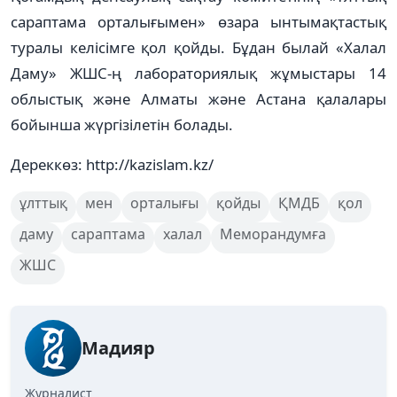
сараптама орталығымен» өзара ынтымақтастық
туралы келісімге қол қойды. Бұдан былай «Халал
Даму» ЖШС-ң лабораториялық жұмыстары 14
облыстық және Алматы және Астана қалалары
бойынша жүргізілетін болады.
Дереккөз: http://kazislam.kz/
ұлттық
мен
орталығы
қойды
ҚМДБ
қол
даму
сараптама
халал
Меморандумға
ЖШС
Мадияр
Журналист