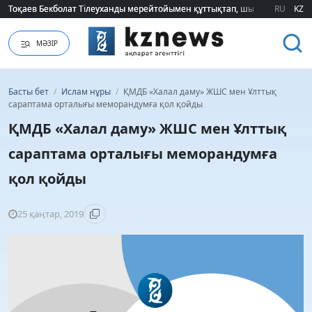
Тоқаев Бекболат Тілеуханды мерейтойымен құттықтап, шығармашылық т
Тоқаев Бекболат Тілеуханды мерейтойымен құттықтап, шығармашылық т
RU
KZ
МӘЗІР
Басты бет
/
Ислам нұры
/
ҚМДБ «Халал даму» ЖШС мен Ұлттық
сараптама орталығы меморандумға қол қойды
ҚМДБ «Халал даму» ЖШС мен Ұлттық
сараптама орталығы меморандумға
қол қойды
25 қаңтар, 2019