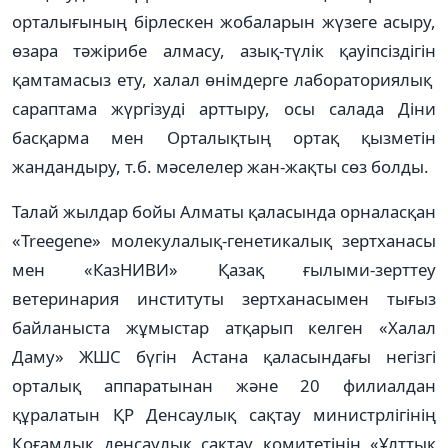
орталығының бірлескен жобаларын жүзеге асыру,
өзара тәжірибе алмасу, азық-түлік қауіпсіздігін
қамтамасыз ету, халал өнімдерге лабораториялық
сараптама жүргізуді арттыру, осы салада Діни
басқарма мен Орталықтың ортақ қызметін
жандандыру, т.б. мәселелер жан-жақты сөз болды.
Талай жылдар бойы Алматы қаласында орналасқан
«Treegene» молекулалық-генетикалық зертханасы
мен «КазНИВИ» Қазақ ғылыми-зерттеу
ветеринария институты зертханасымен тығыз
байланыста жұмыстар атқарып келген «Халал
Даму» ЖШС бүгін Астана қаласындағы негізгі
орталық аппаратынан және 20 филиалдан
құралатын ҚР Денсаулық сақтау министрлігінің
Қоғамдық денсаулық сақтау комитетінің «Ұлттық