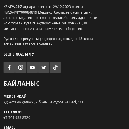
KZNEWS.KZ ақпарат агенттігі 29.12.2023 жылғы
№KZ64VPY00084819 Мерзімді баспасөз басылымын,
ақпараттық агенттікті және желілік басылымды есепке
қою туралы куәлігі, Ақпарат және коммуникация
министрлігінің Ақпарат комитетімен берілген.
Бұл желілік ресурстың ақпараттық өнімдері 18 жастан
асқан азаматтарға арналған.
БІЗГЕ ЖАЗЫЛУ
БАЙЛАНЫС
МЕКЕН-ЖАЙ
ҚР, Астана қаласы, Әбікен Бектұров көшесі, 4/3
ТЕЛЕФОН
+7 701 933 8520
EMAIL