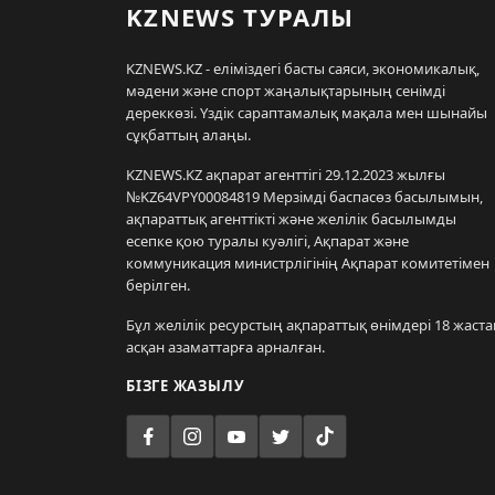
KZNEWS ТУРАЛЫ
KZNEWS.KZ - еліміздегі басты саяси, экономикалық,
мәдени және спорт жаңалықтарының сенімді
дереккөзі. Үздік сараптамалық мақала мен шынайы
сұқбаттың алаңы.
KZNEWS.KZ ақпарат агенттігі 29.12.2023 жылғы
№KZ64VPY00084819 Мерзімді баспасөз басылымын,
ақпараттық агенттікті және желілік басылымды
есепке қою туралы куәлігі, Ақпарат және
коммуникация министрлігінің Ақпарат комитетімен
берілген.
Бұл желілік ресурстың ақпараттық өнімдері 18 жаста
асқан азаматтарға арналған.
БІЗГЕ ЖАЗЫЛУ