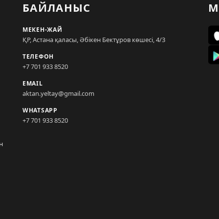
БАЙЛАНЫС
М
МЕКЕН-ЖАЙ
ҚР, Астана қаласы, Әбікен Бектұров көшесі, 4/3
ТЕЛЕФОН
+7 701 933 8520
EMAIL
aktan.yeltay@gmail.com
WHATSAPP
+7 701 933 8520
н