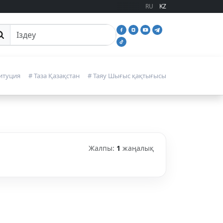
RU
KZ
йттан іздеу
итуция
# Таза Қазақстан
# Таяу Шығыс қақтығысы
Жалпы:
1
жаңалық