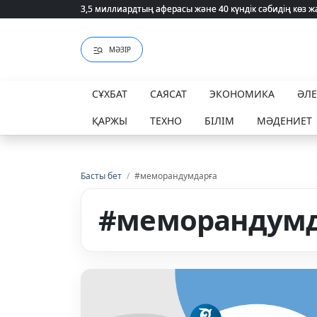
3,5 миллиардтың аферасы және 40 күндік сәбидің көз
3,5 миллиардтың аферасы және 40 күндік сәбидің көз
МӘЗІР
СҰХБАТ
САЯСАТ
ЭКОНОМИКА
ӘЛ
ҚАРЖЫ
ТЕХНО
БІЛІМ
МӘДЕНИЕТ
Басты бет
/
#меморандумдарға
#меморандумд