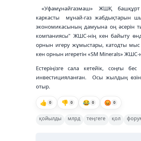
«Уфамұнайгазмаш» ЖШҚ башқұрт к
каркасты мұнай-газ жабдықтарын шы
экономикасының дамуына оң әсерін ти
компаниясы" ЖШС-нің кен байыту өнд
орнын игеру жұмыстары, катодты мыс 
кен орнын игеретін «SM Minerals» ЖШС-
Естеріңізге сала кетейік, соңғы бе
инвестицияланған. Осы жылдың өзінд
отыр.
👍
👎
😂
😡
0
0
0
0
қойылды
млрд
теңгеге
қол
фору