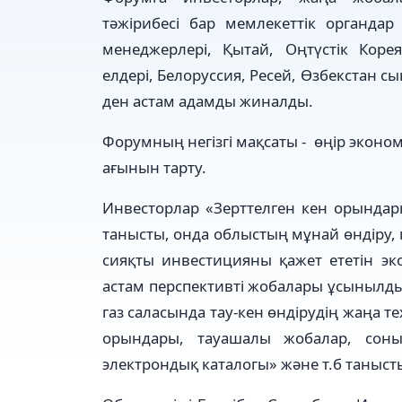
тәжірибесі бар мемлекеттік органда
менеджерлері, Қытай, Оңтүстік Коре
елдері, Белоруссия, Ресей, Өзбекстан с
ден астам адамды жиналды.
Форумның негізгі мақсаты - өңір экон
ағынын тарту.
Инвесторлар «Зерттелген кен орындар
танысты, онда облыстың мұнай өндіру, г
сияқты инвестицияны қажет ететін э
астам перспективті жобалары ұсынылды
газ саласында тау-кен өндірудің жаңа т
орындары, тауашалы жобалар, соныме
электрондық каталогы» және т.б таныс