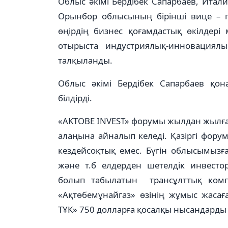
Облыс әкімі Бердібек Сапарбаев, Итал
Орынбор облысының бірінші вице – г
өңірдің бизнес қоғамдастық өкілдері
отырыста индустриялық-инновациялы
талқыланды.
Облыс әкімі Бердібек Сапарбаев қон
білдірді.
«AKTOBE INVEST» форумы жылдан жылға 
алаңына айналып келеді. Қазіргі фор
кездейсоқтық емес. Бүгін облысымызғ
және т.б елдерден шетелдік инвестор
болып табылатын трансұлттық компа
«Ақтөбемұнайгаз» өзінің жұмыс жаса
ТҰК» 750 долларға қосалқы нысандарды ж