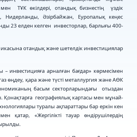
р мен ТҰК өкілдері, отандық бизнестің үздік
я, Нидерланды, Әзірбайжан, Еуропалық кеңес
ынды 23 елден келген инвесторлар, барлығы 400-
омикасына отандық және шетелдік инвестициялар
ы – инвестицияға арналған бағдар» көрмесімен
аз өңдеу, қара және түсті металлургия және АӨК
кономиканың басым секторларындағы отыздан
. Қонақтарға географиялық картасы мен мұнай-
ехнологиялары туралы ақпараттары бар еркін кен
н қатар, «Жергілікті тауар өндірушілердің
тырылды.