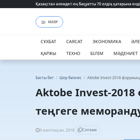
Қазақстан әлемдегі ең бақуатты 70 елдің қатарына енді
Қазақстан әлемдегі ең бақуатты 70 елдің қатарына енді
МӘЗІР
СҰХБАТ
САЯСАТ
ЭКОНОМИКА
ӘЛ
ҚАРЖЫ
ТЕХНО
БІЛІМ
МӘДЕНИЕТ
Басты бет
/
Шоу-бизнес
/
Aktobe Invest-2018 форумы
Aktobe Invest-201
теңгеге меморанд
9 желтоқсан, 2018
Сілтеме