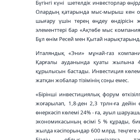
Бүгінгі күні шетелдік инвесторлар өңі
Олардың қатарында мыс-мырыш кен о
шығару үшін терең өңдеу өндірісін ж
элементтері бар «Ақтөбе мыс компани
Бұл өнім Ресей мен Қытай нарықтарынд
Италяндық «Эни» мұнай-газ компания
Қарғалы ауданында қуаты жылына 
құрылысын бастады. Инвестиция көлемі
жатқан жобалар тізімінің соңы емес.
«Бірінші инвестициялық форум өткізіл
жоғарылап, 1,8-ден 2,3 трлн-ға дейі
өнеркәсіп көлемі 24% - ға, ауыл шаруашы
экономикасының өсімі 5 % құрады, биы
жылда кәсіпорындар 600 млрд. теңгеге
Біздің облыс шикізатқа тәу