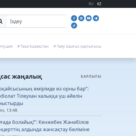
RU
KZ
йттан іздеу
итуция
# Таза Қазақстан
# Таяу Шығыс қақтығысы
қсас жаңалық
БАРЛЫҒЫ
рқайсысының өмірімде өз орны бар”:
кболат Тілеухан халыққа үш әйелін
ныстырды
ін, 13:48
ұғада болайық!”: Кенжебек Жанәбілов
нцерттің алдында жансақтау бөліміне