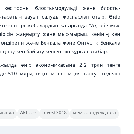
әсіпорны блокты-модульді және блокты-
ғаратын зауыт салуды жоспарлап отыр. Өңір
гізетін ірі жобалардың қатарында "Ақтөбе мыс
ірісін жаңғырту және мыс-мырыш кенінің кен
өндіретін және Бенкала және Оңтүстік Бенкала
нің тау-кен байыту кешенінің құрылысы бар.
с жылда өңір экономикасына 2,2 трлн теңге
е 510 млрд теңге инвестиция тарту көзделіп
мында
Aktobe
Invest2018
меморандумдарға