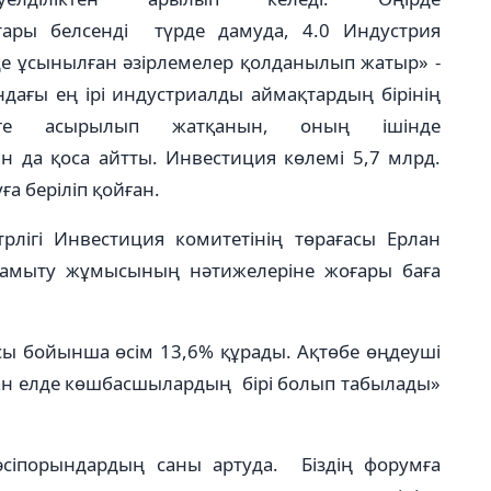
ры белсенді түрде дамуда, 4.0 Индустрия
де ұсынылған әзірлемелер қолданылып жатыр» -
ндағы ең ірі индустриалды аймақтардың бірінің
ге асырылып жатқанын, оның ішінде
н да қоса айтты. Инвестиция көлемі 5,7 млрд.
ға беріліп қойған.
лігі Инвестиция комитетінің төрағасы Ерлан
дамыту жұмысының нәтижелеріне жоғары баға
 бойынша өсім 13,6% құрады. Ақтөбе өңдеуші
нан елде көшбасшылардың бірі болып табылады»
кәсіпорындардың саны артуда. Біздің форумға