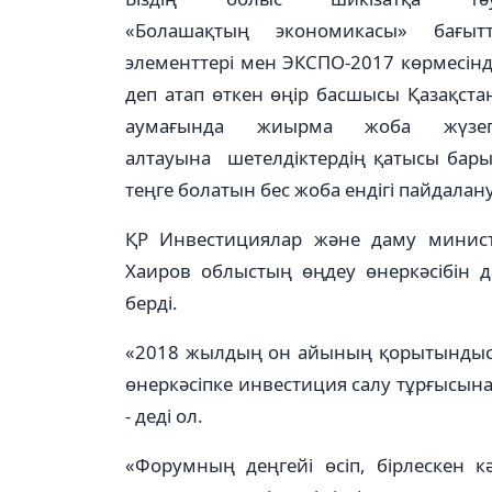
«Болашақтың экономикасы» бағытта
элементтері мен ЭКСПО-2017 көрмесін
деп атап өткен өңір басшысы Қазақста
аумағында жиырма жоба жүзе
алтауына шетелдіктердің қатысы бары
теңге болатын бес жоба ендігі пайдалану
ҚР Инвестициялар және даму министр
Хаиров облыстың өңдеу өнеркәсібін 
берді.
«2018 жылдың он айының қорытындысы
өнеркәсіпке инвестиция салу тұрғысы
- деді ол.
«Форумның деңгейі өсіп, бірлескен 