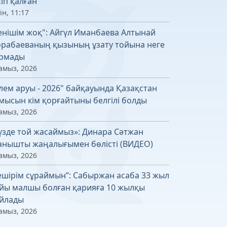
сіп қалған
ін, 11:17
енішім жоқ": Айгүл Иманбаева Алтынай
рабаеваның қызының ұзату тойына неге
рмады
амыз, 2026
лем аруы - 2026" байқауында Қазақстан
мысын кім қорғайтыны белгілі болды
амыз, 2026
үзде той жасаймыз»: Динара Сәтжан
анышты жаңалығымен бөлісті (ВИДЕО)
амыз, 2026
ешірім сұраймын”: Сабыржан асаба 33 жыл
йы малшы болған қарияға 10 жылқы
йлады
амыз, 2026