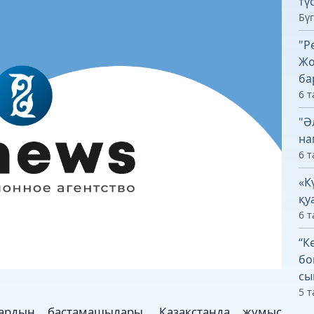
тү
Бүг
"Р
Жо
ба
6 т
"Ә
на
6 т
«К
қу
6 т
“К
бо
сы
5 т
ардың бастамашылары, Қазақстанда жұмыс