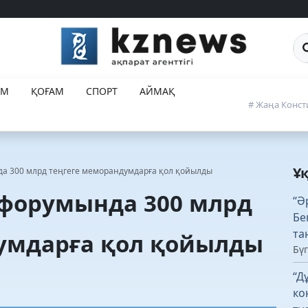
Са
ЕМ
ҚОҒАМ
СПОРТ
АЙМАҚ
# Жаңа Конст
Ұ
нда 300 млрд теңгеге меморандумдарға қол қойылды
8 форумында 300 млрд
“Ә
Бе
та
умдарға қол қойылды
Бүг
“Д
ко