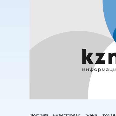
Форумға инвесторлар, жаңа жобал