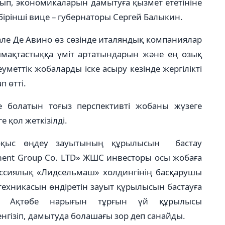
ып, экономикаларын дамытуға қызмет ететініне
бірінші вице – губернаторы Сергей Балыкин.
але Де Авино өз сөзінде италяндық компаниялар
тымақтастыққа үміт артатындарын және ең озық
уметтік жобаларды іске асыру кезінде жергілікті
 өтті.
 болатын тоғыз перспективті жобаны жүзеге
 қол жеткізілді.
қоқыс өңдеу зауытының құрылысын бастау
ment Group Co. LTD» ЖШС инвесторы осы жобаға
уссиялық «Лидсельмаш» холдингінің басқарушы
хникасын өндіретін зауыт құрылысын бастауға
ия) Ақтөбе нарығын тұрғын үй құрылысы
гізіп, дамытуда болашағы зор деп санайды.