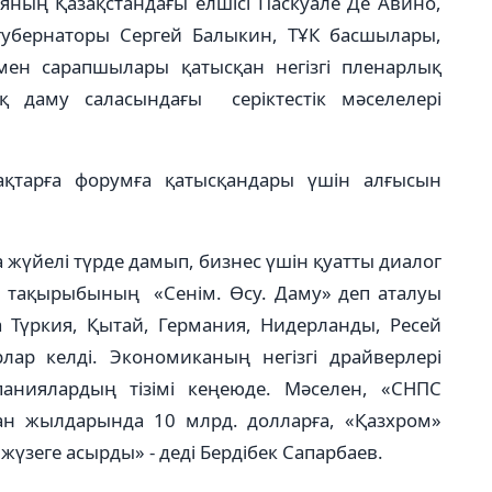
ияның Қазақстандағы елшісі Паскуале Де Авино,
убернаторы Сергей Балыкин, ТҰК басшылары,
 мен сарапшылары қатысқан негізгі пленарлық
қ даму саласындағы серіктестік мәселелері
ақтарға форумға қатысқандары үшін алғысын
жүйелі түрде дамып, бизнес үшін қуатты диалог
ум тақырыбының «Сенім. Өсу. Даму» деп аталуы
а Түркия, Қытай, Германия, Нидерланды, Ресей
лар келді. Экономиканың негізгі драйверлері
ниялардың тізімі кеңеюде. Мәселен, «СНПС
ған жылдарында 10 млрд. долларға, «Қазхром»
үзеге асырды» - деді Бердібек Сапарбаев.