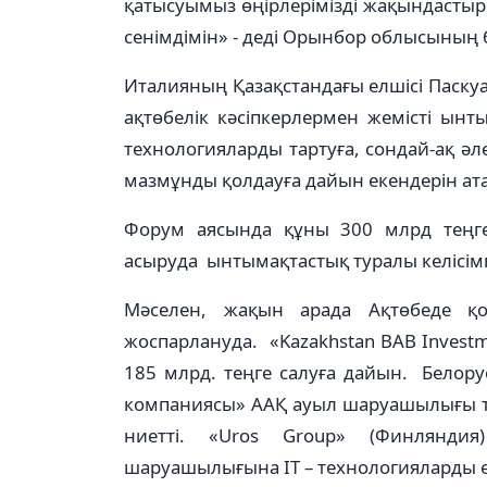
қатысуымыз өңірлерімізді жақындастыр
сенімдімін» - деді Орынбор облысының 
Италияның Қазақстандағы елшісі Паску
ақтөбелік кәсіпкерлермен жемісті ын
технологияларды тартуға, сондай-ақ әле
мазмұнды қолдауға дайын екендерін атап
Форум аясында құны 300 млрд теңге
асыруда ынтымақтастық туралы келісімге
Мәселен, жақын арада Ақтөбеде 
жоспарлануда. «Kazakhstan BAB Invest
185 млрд. теңге салуға дайын. Белор
компаниясы» ААҚ ауыл шаруашылығы те
ниетті. «Uros Group» (Финлянд
шаруашылығына ІТ – технологияларды ен