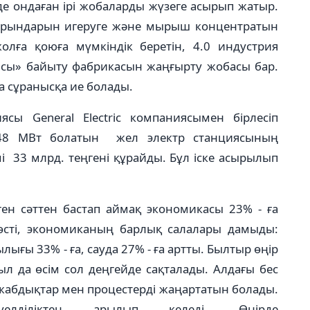
рде ондаған ірі жобаларды жүзеге асырып жатыр.
рындарын игеруге және мырыш концентратын
олға қоюға мүмкіндік беретін, 4.0 индустрия
ясы» байыту фабрикасын жаңғырту жобасы бар.
а сұранысқа ие болады.
сы General Electric компаниясымен бірлесіп
48 МВт болатын жел электр станциясының
 33 млрд. теңгені құрайды. Бұл іске асырылып
ген сәттен бастап аймақ экономикасы 23% - ға
н өсті, экономиканың барлық салалары дамыды:
лығы 33% - ға, сауда 27% - ға артты. Былтыр өңір
л да өсім сол деңгейде сақталады. Алдағы бес
 жабдықтар мен процестерді жаңартатын болады.
елділіктен арылып келеді. Өңірде