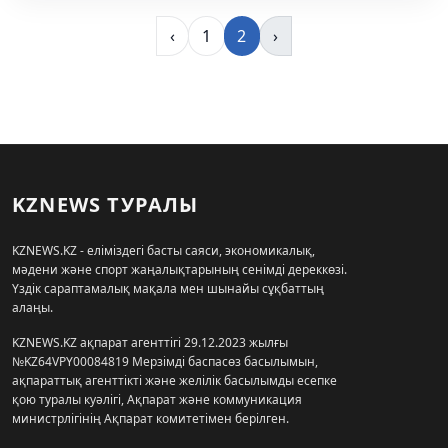
‹
1
2
›
KZNEWS ТУРАЛЫ
KZNEWS.KZ - еліміздегі басты саяси, экономикалық,
мәдени және спорт жаңалықтарының сенімді дереккөзі.
Үздік сараптамалық мақала мен шынайы сұқбаттың
алаңы.
KZNEWS.KZ ақпарат агенттігі 29.12.2023 жылғы
№KZ64VPY00084819 Мерзімді баспасөз басылымын,
ақпараттық агенттікті және желілік басылымды есепке
қою туралы куәлігі, Ақпарат және коммуникация
министрлігінің Ақпарат комитетімен берілген.