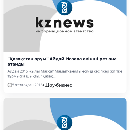
“Қазақстан аруы” Айдай Исаева екінші рет ана
атанды
Айдай 2015 жылы Мақсат Мамытханұлы есімді кәсіпкер жігітке
тұрмысқа шықты. “Қазақ...
•
Шоу-бизнес
5 желтоқсан 2018