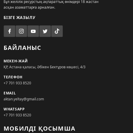
Бұл желілік ресурстың ақпараттық өнімдері 18 жастан
асқан азаматтарға арналған.
БІЗГЕ ЖАЗЫЛУ
БАЙЛАНЫС
МЕКЕН-ЖАЙ
ҚР, Астана қаласы, Әбікен Бектұров көшесі, 4/3
ТЕЛЕФОН
+7 701 933 8520
EMAIL
aktan.yeltay@gmail.com
WHATSAPP
+7 701 933 8520
МОБИЛДІ ҚОСЫМША