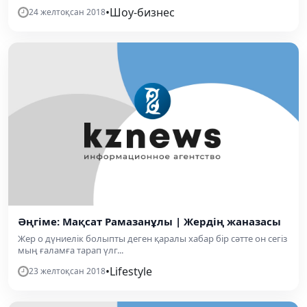
•
Шоу-бизнес
24 желтоқсан 2018
Әңгіме: Мақсат Рамазанұлы | Жердің жаназасы
Жер о дүниелік болыпты деген қаралы хабар бір сәтте он сегіз
мың ғаламға тарап үлг...
•
Lifestyle
23 желтоқсан 2018