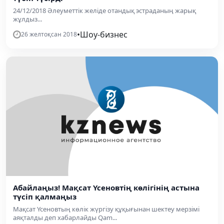
24/12/2018 Әлеуметтік желіде отандық эстраданың жарық
жұлдыз...
•
Шоу-бизнес
26 желтоқсан 2018
Абайлаңыз! Мақсат Үсеновтің көлігінің астына
түсіп қалмаңыз
Мақсат Үсеновтың көлік жүргізу құқығынан шектеу мерзімі
аяқталды деп хабарлайды Qam...