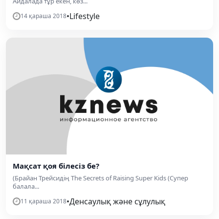
Айдалада тұр екен, көз...
•
Lifestyle
14 қараша 2018
Мақсат қоя білесіз бе?
(Брайан Трейсидің The Secrets of Raising Super Kids (Супер
балала...
•
Денсаулық және сұлулық
11 қараша 2018