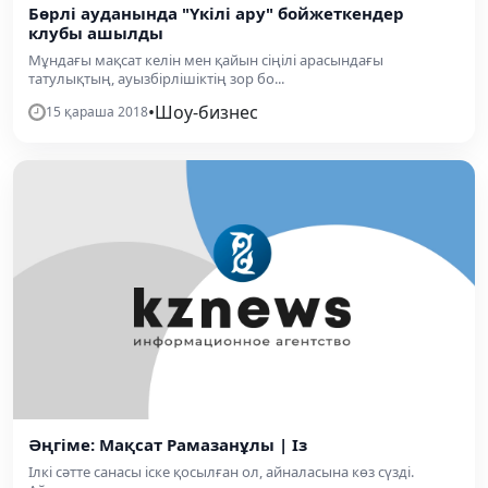
Бөрлі ауданында "Үкілі ару" бойжеткендер
клубы ашылды
Мұндағы мақсат келін мен қайын сіңілі арасындағы
татулықтың, ауызбірлішіктің зор бо...
•
Шоу-бизнес
15 қараша 2018
Әңгіме: Мақсат Рамазанұлы | Із
Ілкі сәтте санасы іске қосылған ол, айналасына көз сүзді.