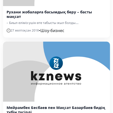
Рухани жобаларға басымдық беру – басты
мақсат
– Биыл еліміз үшін өте табысты жыл болды....
•
Шоу-бизнес
27 желтоқсан 2018
Мейрамбек Бесбаев пен Мақсат Базарбаев бидің
түбін түсірді