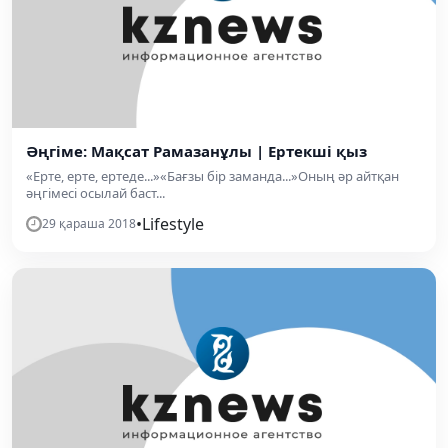
Әңгіме: Мақсат Рамазанұлы | Ертекші қыз
«Ерте, ерте, ертеде...»«Бағзы бір заманда...»Оның әр айтқан
әңгімесі осылай баст...
•
Lifestyle
29 қараша 2018