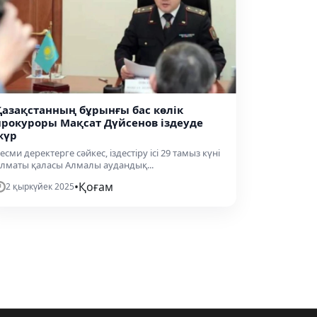
Қазақстанның бұрынғы бас көлік
прокуроры Мақсат Дүйсенов іздеуде
жүр
есми деректерге сәйкес, іздестіру ісі 29 тамыз күні
лматы қаласы Алмалы аудандық...
•
Қоғам
2 қыркүйек 2025