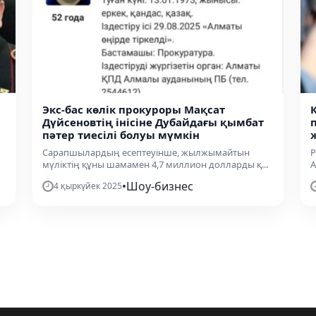
Экс-бас көлік прокуроры Мақсат
Дүйсеновтің інісіне Дубайдағы қымбат
пәтер тиесілі болуы мүмкін
Сарапшылардың есептеуінше, жылжымайтын
Р
мүліктің құны шамамен 4,7 миллион долларды қ...
А
•
Шоу-бизнес
4 қыркүйек 2025