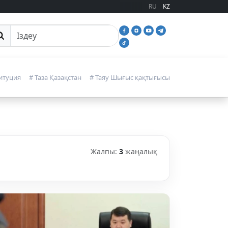
RU
KZ
йттан іздеу
итуция
# Таза Қазақстан
# Таяу Шығыс қақтығысы
Жалпы:
3
жаңалық