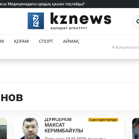
 жасы: Медицинадағы сұмдық қашан тоқтайды?
 жасы: Медицинадағы сұмдық қашан тоқтайды?
Са
ЕМ
ҚОҒАМ
СПОРТ
АЙМАҚ
# Жаңа Конст
енов