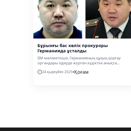
Бұрынғы бас көлік прокуроры
Германияда ұсталды
ІІМ мәліметінше, Германияның құқық қорғау
органдары іздеуде жүрген күдіктіні анықта...
•
Қоғам
24 қыркүйек 2025