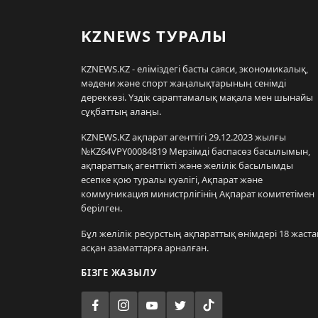
KZNEWS ТУРАЛЫ
KZNEWS.KZ - еліміздегі басты саяси, экономикалық,
мәдени және спорт жаңалықтарының сенімді
дереккөзі. Үздік сараптамалық мақала мен шынайы
сұқбаттың алаңы.
KZNEWS.KZ ақпарат агенттігі 29.12.2023 жылғы
№KZ64VPY00084819 Мерзімді баспасөз басылымын,
ақпараттық агенттікті және желілік басылымды
есепке қою туралы куәлігі, Ақпарат және
коммуникация министрлігінің Ақпарат комитетімен
берілген.
Бұл желілік ресурстың ақпараттық өнімдері 18 жаста
асқан азаматтарға арналған.
БІЗГЕ ЖАЗЫЛУ