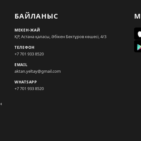
БАЙЛАНЫС
М
МЕКЕН-ЖАЙ
ҚР, Астана қаласы, Әбікен Бектұров көшесі, 4/3
ТЕЛЕФОН
+7 701 933 8520
EMAIL
aktan.yeltay@gmail.com
WHATSAPP
+7 701 933 8520
н