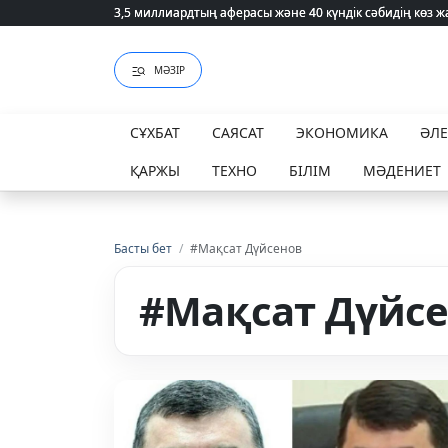
3,5 миллиардтың аферасы және 40 күндік сәбидің көз
3,5 миллиардтың аферасы және 40 күндік сәбидің көз
МӘЗІР
СҰХБАТ
САЯСАТ
ЭКОНОМИКА
ӘЛ
ҚАРЖЫ
ТЕХНО
БІЛІМ
МӘДЕНИЕТ
Басты бет
/
#Мақсат Дүйсенов
#Мақсат Дүйс