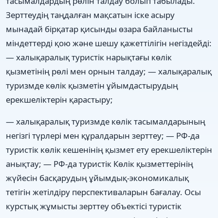
тасымалдардың рөлін талдау болып табылады.
Зерттеудің таңдалған мақсатын іске асыру
мынадай бірқатар қисынды өзара байланысты
міндеттерді қою және шешу қажеттілігін негіздейді:
— халықаралық туристік нарықтағы көлік
қызметінің рөлі мен орнын талдау; — халықаралық
туризмде көлік қызметін ұйымдастырудың
ерекшеліктерін қарастыру;
— халықаралық туризмде көлік тасымалдарының
негізгі түрлері мен құралдарын зерттеу; — РФ-да
туристік көлік кешенінің қызмет ету ерекшеліктерін
анықтау; — РФ-да туристік Көлік қызметтерінің
жүйесін басқарудың ұйымдық-экономикалық
тетігін жетілдіру перспективаларын бағалау. Осы
курстық жұмысты зерттеу объектісі туристік