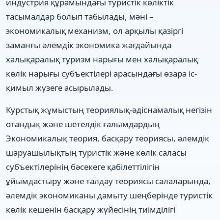
индустрия құрамындағы туристік көліктік
тасымалдар болып табылады, мәні –
экономикалық механизм, ол арқылы қазіргі
заманғы әлемдік экономика жағдайында
халықаралық туризм нарығы мен халықаралық
көлік нарығы субъектілері арасындағы өзара іс-
қимыл жүзеге асырылады.
Курстық жұмыстың теориялық-әдіснамалық негізін
отандық және шетелдік ғалымдардың
Экономикалық теория, басқару теориясы, әлемдік
шаруашылықтың туристік және көлік саласы
субъектілерінің бәсекеге қабілеттілігін
ұйымдастыру және талдау теориясы салаларында,
әлемдік экономиканы дамыту шеңберінде туристік
көлік кешенін басқару жүйесінің тиімділігі