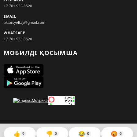
+7 701 933 8520
EMAIL
aktan.yeltay@gmail.com
WHATSAPP
+7 701 933 8520
МОБИЛДІ ҚОСЫМША
© 2026. KZNEWS.KZ ақпарат агенттігі
👍
👎
😂
😡
0
0
0
0
Сайтты жасаған
WebAudit