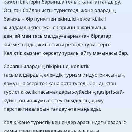
қажеттіліктерін барынша толық қанағаттандыру.
Осыған байланысты туристерді және олардың
багажын бір пункттен екіншісіне жеткілікті
жылдамдықпен және барынша жайлылық
деңгейімен тасымалдауға арналған бірқатар
қызметтердің жиынтығы ретінде туристерге
Көліктік қызмет көрсету туралы айту мағынасы бар.
Сарапшылардың пікірінше, көліктік
тасымалдардың әлемдік туризм индустриясының
дамуына әсері тек қана арта түседі. Сондықтан
туристік көлік тасымалдары жүйесінің қазіргі жай-
күйін, оның жұмыс істеу тиімділігін, даму
перспективаларын талдау өте маңызды.
Көлік және туристік кешендер арасындағы өзара іс-
қимылдың практикалық маңыздылығы