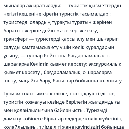
мыналар ажыратылады: — туристік қызметтердің
негізгі кешеніне кіретін туристік тасымалдар :
туристерді олардың тұрақты тұратын жерінен
баратын жеріне дейін және кері жеткізу; —
трансферт — туристерді қарсы алу мен шығарып
салуды қамтамасыз ету үшін көлік құралдарын
ұсыну; — турлар бойынша бағдарламалық іс-
шараларға Көліктік қызмет көрсету: экскурсиялық
қызмет көрсету , бағдарламалық іс-шараларға
шығу, маңайға бару, бағыттар бойынша жылжыту.
Туризм толығымен көлікке, оның қауіпсіздігіне,
туристің қозғалуы кезінде берілетін жылдамдығы
мен қолайлылығына байланысты. Туризмді
дамыту көбінесе бірқатар елдерде көлік жүйесінің
қолайлылығы, тиімділігі және қауіпсіздігі бойынша