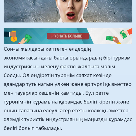
Соңғы жылдары көптеген елдердің
экономикасындағы басты орындардың бірі туризм
индустриясын иелену фактісі жалпыға мәлім
болды. Ол өндіретін турөнім саяхат кезінде
адамдар тұтынатын үлкен және әр түрлі қызметтер
мен тауарлар кешенін қамтиды. Бұл ретте
турөнімнің құрамына құрамдас бөлігі кіретін және
оның сапасына елеулі әсер ететін көлік қызметтері
әлемдік туристік индустрияның маңызды құрамдас
бөлігі болып табылады.