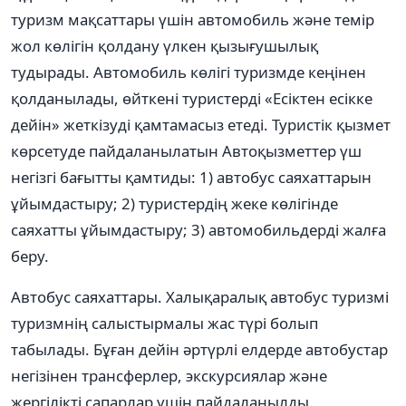
туризм мақсаттары үшін автомобиль және темір
жол көлігін қолдану үлкен қызығушылық
тудырады. Автомобиль көлігі туризмде кеңінен
қолданылады, өйткені туристерді «Есіктен есікке
дейін» жеткізуді қамтамасыз етеді. Туристік қызмет
көрсетуде пайдаланылатын Автоқызметтер үш
негізгі бағытты қамтиды: 1) автобус саяхаттарын
ұйымдастыру; 2) туристердің жеке көлігінде
саяхатты ұйымдастыру; 3) автомобильдерді жалға
беру.
Автобус саяхаттары. Халықаралық автобус туризмі
туризмнің салыстырмалы жас түрі болып
табылады. Бұған дейін әртүрлі елдерде автобустар
негізінен трансферлер, экскурсиялар және
жергілікті сапарлар үшін пайдаланылды.