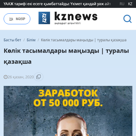
ҮААЖ тарифі екі есеге қымбаттайды: Үкімет қандай уәж айтады?
ҮААЖ тарифі екі есеге қымбаттайды: Үкімет қандай уәж айтады?
RU
KZ
МӘЗІР
Басты бет
/
Білім
/
Көлік тасымалдары маңызды | туралы қазақша
Көлік тасымалдары маңызды | туралы
қазақша
26 қазан, 2020