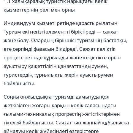
1.1 халықаралық туристік нарықтағы Көлік
қызметтерінің рөлі мен орны
Индивидуум қызметі ретінде қарастырылатын
Туризм екі негізгі элементті біріктіреді — саяхат
және болу. Олардың біріншісі туризмнің бастапқы,
өте серпінді фазасын білдіреді. Саяхат көліктік
процесс ретінде құрылады және кеңістікте орын
ауыстыру қажеттілігін қанағаттандырумен,
туристердің тұрғылықты жерін ауыстырумен
байланысты.
Соңғы онжылдықта туризмді дамытуда қол
жеткізілген жоғары қарқын көлік саласындағы
ғылыми-техникалық прогрестің жетістіктерімен
тікелей байланысты. Саяхаттың жаппай құбылысқа
айналуы көлік жүйесіндегі өзгерістерге