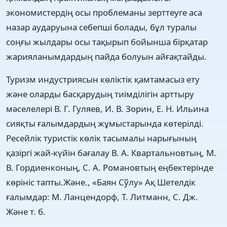
экономистердің осы проблеманы зерттеуге аса
назар аударуына себепші болады, бұл туралы
соңғы жылдары осы тақырып бойынша бірқатар
жарияланымдардың пайда болуын айғақтайды.
Туризм индустриясын көліктік қамтамасыз ету
және оларды басқарудың тиімділігін арттыру
мәселелері В. Г. Гуляев, И. В. Зорин, Е. Н. Ильина
сияқты ғалымдардың жұмыстарында көтерілді.
Ресейлік туристік көлік тасымалы нарығының
қазіргі жай-күйін бағалау В. А. Квартальновтың, М.
В. Гордиенконың, С. А. Романовтың еңбектерінде
көрініс тапты.Және., «Баян Сўлу» Ақ Шетелдік
ғалымдар: М. Ланцендорф, Т. Литманн, С. Дж.
Және т. б.