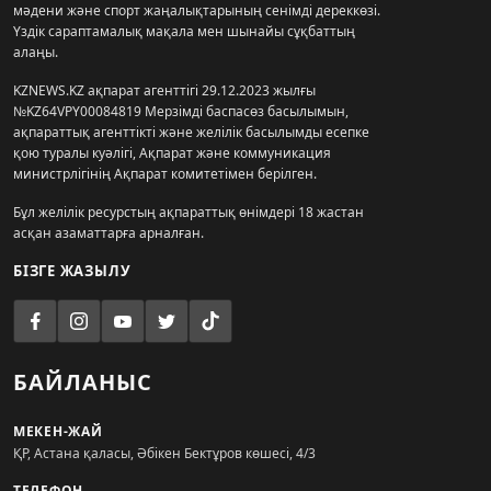
мәдени және спорт жаңалықтарының сенімді дереккөзі.
Үздік сараптамалық мақала мен шынайы сұқбаттың
алаңы.
KZNEWS.KZ ақпарат агенттігі 29.12.2023 жылғы
№KZ64VPY00084819 Мерзімді баспасөз басылымын,
ақпараттық агенттікті және желілік басылымды есепке
қою туралы куәлігі, Ақпарат және коммуникация
министрлігінің Ақпарат комитетімен берілген.
Бұл желілік ресурстың ақпараттық өнімдері 18 жастан
асқан азаматтарға арналған.
БІЗГЕ ЖАЗЫЛУ
БАЙЛАНЫС
МЕКЕН-ЖАЙ
ҚР, Астана қаласы, Әбікен Бектұров көшесі, 4/3
ТЕЛЕФОН