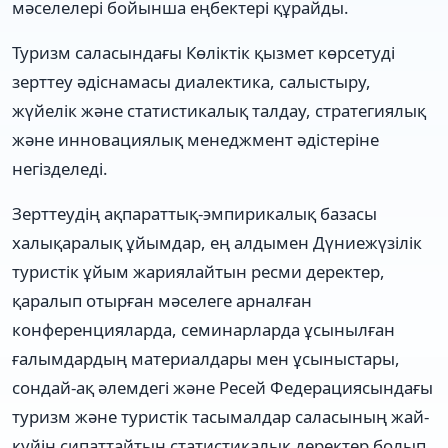
мәселелері бойынша еңбектері құрайды.
Туризм саласындағы Көліктік қызмет көрсетуді
зерттеу әдіснамасы диалектика, салыстыру,
жүйелік және статистикалық талдау, стратегиялық
және инновациялық менеджмент әдістеріне
негізделеді.
Зерттеудің ақпараттық-эмпирикалық базасы
халықаралық ұйымдар, ең алдымен Дүниежүзілік
туристік ұйым жариялайтын ресми деректер,
қаралып отырған мәселеге арналған
конференцияларда, семинарларда ұсынылған
ғалымдардың материалдары мен ұсыныстары,
сондай-ақ әлемдегі және Ресей Федерациясындағы
туризм және туристік тасымалдар саласының жай-
күйін сипаттайтын статистикалық деректер болып