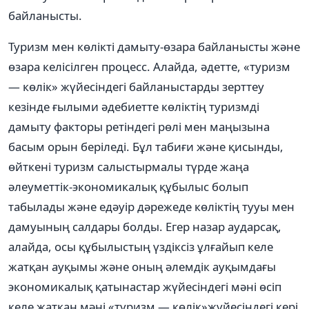
байланысты.
Туризм мен көлікті дамыту-өзара байланысты және
өзара келісілген процесс. Алайда, әдетте, «туризм
— көлік» жүйесіндегі байланыстарды зерттеу
кезінде ғылыми әдебиетте көліктің туризмді
дамыту факторы ретіндегі рөлі мен маңызына
басым орын беріледі. Бұл табиғи және қисынды,
өйткені туризм салыстырмалы түрде жаңа
әлеуметтік-экономикалық құбылыс болып
табылады және едәуір дәрежеде көліктің тууы мен
дамуының салдары болды. Егер назар аударсақ,
алайда, осы құбылыстың үздіксіз ұлғайып келе
жатқан ауқымы және оның әлемдік ауқымдағы
экономикалық қатынастар жүйесіндегі мәні өсіп
келе жатқан мәні «туризм — көлік»жүйесіндегі кері