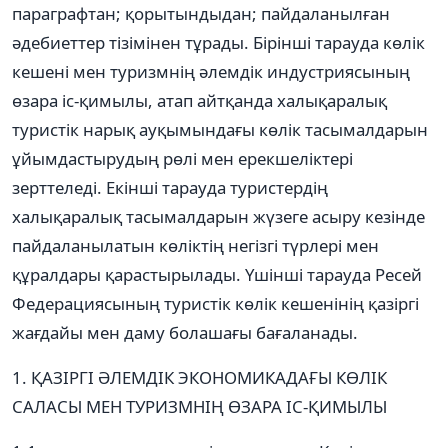
параграфтан; қорытындыдан; пайдаланылған
әдебиеттер тізімінен тұрады. Бірінші тарауда көлік
кешені мен туризмнің әлемдік индустриясының
өзара іс-қимылы, атап айтқанда халықаралық
туристік нарық ауқымындағы көлік тасымалдарын
ұйымдастырудың рөлі мен ерекшеліктері
зерттеледі. Екінші тарауда туристердің
халықаралық тасымалдарын жүзеге асыру кезінде
пайдаланылатын көліктің негізгі түрлері мен
құралдары қарастырылады. Үшінші тарауда Ресей
Федерациясының туристік көлік кешенінің қазіргі
жағдайы мен даму болашағы бағаланады.
1. ҚАЗІРГІ ӘЛЕМДІК ЭКОНОМИКАДАҒЫ КӨЛІК
САЛАСЫ МЕН ТУРИЗМНІҢ ӨЗАРА ІС-ҚИМЫЛЫ