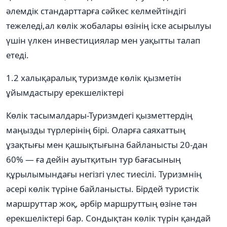
әлемдік стандарттарға сәйкес келмейтіндігі
тежеледі,ал көлік жобалары өзінің іске асырылуы
үшін үлкен инвестициялар мен уақытты талап
етеді.
1.2 халықаралық туризмде көлік қызметін
ұйымдастыру ерекшеліктері
Көлік тасымалдары-Туризмдегі қызметтердің
маңызды түрлерінің бірі. Оларға саяхаттың
ұзақтығы мен қашықтығына байланысты 20-дан
60% — ға дейін ауытқитын тур бағасының
құрылымындағы негізгі үлес тиесілі. Туризмнің
әсері көлік түріне байланысты. Бірдей туристік
маршруттар жоқ, әрбір маршруттың өзіне тән
ерекшеліктері бар. Сондықтан көлік түрін қандай