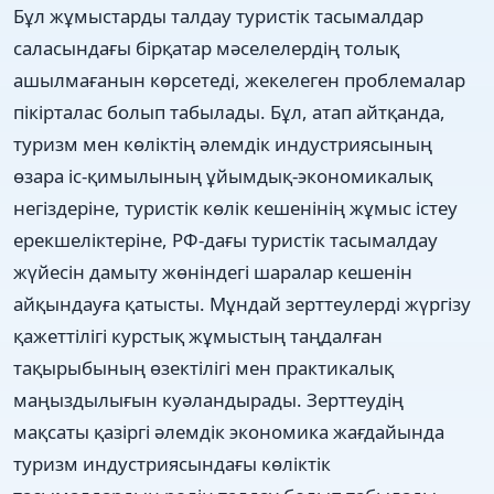
Бұл жұмыстарды талдау туристік тасымалдар
саласындағы бірқатар мәселелердің толық
ашылмағанын көрсетеді, жекелеген проблемалар
пікірталас болып табылады. Бұл, атап айтқанда,
туризм мен көліктің әлемдік индустриясының
өзара іс-қимылының ұйымдық-экономикалық
негіздеріне, туристік көлік кешенінің жұмыс істеу
ерекшеліктеріне, РФ-дағы туристік тасымалдау
жүйесін дамыту жөніндегі шаралар кешенін
айқындауға қатысты. Мұндай зерттеулерді жүргізу
қажеттілігі курстық жұмыстың таңдалған
тақырыбының өзектілігі мен практикалық
маңыздылығын куәландырады. Зерттеудің
мақсаты қазіргі әлемдік экономика жағдайында
туризм индустриясындағы көліктік