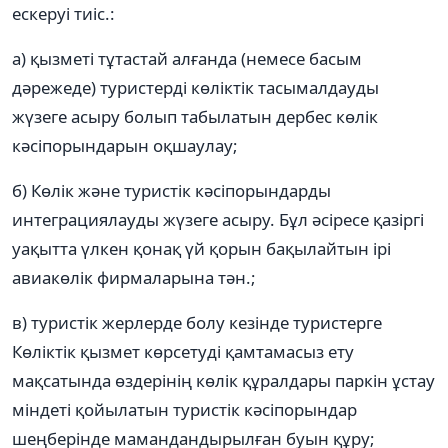
ескеруі тиіс.:
а) қызметі тұтастай алғанда (немесе басым
дәрежеде) туристерді көліктік тасымалдауды
жүзеге асыру болып табылатын дербес көлік
кәсіпорындарын оқшаулау;
б) Көлік және туристік кәсіпорындарды
интеграциялауды жүзеге асыру. Бұл әсіресе қазіргі
уақытта үлкен қонақ үй қорын бақылайтын ірі
авиакөлік фирмаларына тән.;
в) туристік жерлерде болу кезінде туристерге
Көліктік қызмет көрсетуді қамтамасыз ету
мақсатында өздерінің көлік құралдары паркін ұстау
міндеті қойылатын туристік кәсіпорындар
шеңберінде мамандандырылған буын құру;