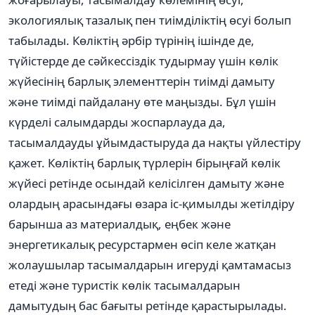
экологиялық тазалық пен тиімділіктің өсуі болып
табылады. Көліктің әрбір түрінің ішінде де,
түйістерде де сәйкессіздік тудырмау үшін көлік
жүйесінің барлық элементтерін тиімді дамыту
және тиімді пайдалану өте маңызды. Бұл үшін
күрделі салымдарды жоспарлауда да,
тасымалдауды ұйымдастыруда да нақты үйлестіру
қажет. Көліктің барлық түрлерін бірыңғай көлік
жүйесі ретінде осындай келісілген дамыту және
олардың арасындағы өзара іс-қимылды жетілдіру
барынша аз материалдық, еңбек және
энергетикалық ресурстармен өсіп келе жатқан
жолаушылар тасымалдарын игеруді қамтамасыз
етеді және туристік көлік тасымалдарын
дамытудың бас бағыты ретінде қарастырылады.