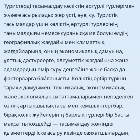
Туристерді тасымалдау көліктің әртүрлі түрлерімен
жүзеге асырылады: жер үсті, әуе, су. Туристік
тасымалдар үшін көліктің әртүрлі түрлерінің
танымалдығы немесе сұранысқа ие болуы елдің
географиялық жағдайы мен климаттық
жағдайларына, оның экономикалық дамуына,
ұлттық дәстүрлерге, әлеуметтік жағдайына және
адамдардың өмір сүру деңгейіне және басқа да
факторларға байланысты. Көліктің әрбір түрінің
тарихи дамуымен, техникалық, экономикалық
және экологиялық сипаттамаларымен негізделген
өзінің артықшылықтары мен кемшіліктері бар,
бірақ көлік жүйелерінің барлық түрлері бір басты
мақсатты көздейді — тасымалдау жөніндегі
қызметтерді іске асыру кезінде саяхатшылардың