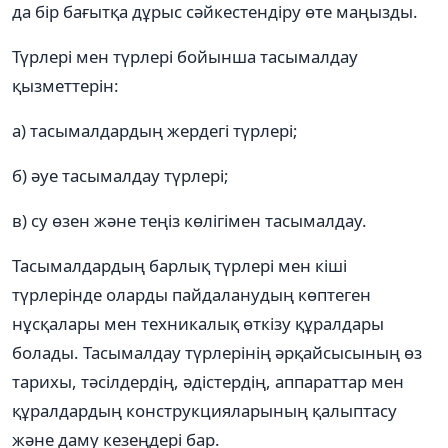
да бір бағытқа дұрыс сәйкестендіру өте маңызды.
Түрлері мен түрлері бойынша тасымалдау
қызметтерін:
а) тасымалдардың жердегі түрлері;
б) әуе тасымалдау түрлері;
в) су өзен және теңіз көлігімен тасымалдау.
Тасымалдардың барлық түрлері мен кіші
түрлерінде оларды пайдаланудың көптеген
нұсқалары мен техникалық өткізу құралдары
болады. Тасымалдау түрлерінің әрқайсысының өз
тарихы, тәсілдердің, әдістердің, аппараттар мен
құралдардың конструкцияларының қалыптасу
және даму кезеңдері бар.