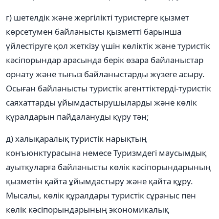
г) шетелдік және жергілікті туристерге қызмет
көрсетумен байланысты қызметті барынша
үйлестіруге қол жеткізу үшін көліктік және туристік
кәсіпорындар арасында берік өзара байланыстар
орнату және тығыз байланыстарды жүзеге асыру.
Осыған байланысты туристік агенттіктерді-туристік
саяхаттарды ұйымдастырушыларды және көлік
құралдарын пайдалануды құру тән;
д) халықаралық туристік нарықтың
конъюнктурасына немесе Туризмдегі маусымдық
ауытқуларға байланысты көлік кәсіпорындарының
қызметін қайта ұйымдастыру және қайта құру.
Мысалы, көлік құралдары туристік сұраныс пен
көлік кәсіпорындарының экономикалық