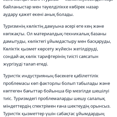
байланыстар мен тәуелділікке көбірек назар
аудару қажет екені анық болады.
Туризмнің көліктің дамуына әсері өте кең және
көпжақты. Ол материалдық-техникалық базаны
дамытуды, көліктегі ұйымдастыру мен басқаруды,
Көліктік қызмет көрсету жүйесін жетілдіруді,
сондай-ақ көлік тарифтерінің тиісті саясатын
жүргізуді талап етеді.
Туристік индустрияның бәсекеге қабілеттілік
проблемасы көп факторлы болып табылады және
көптеген бағыттар бойынша бір мезгілде шешілуі
тиіс. Туризмдегі проблемаларды шешу салалық
міндеттердің спектрімен ғана шектеудің орынсыз.
Туристік қызметтер үшін сабақтас ұйымдардың