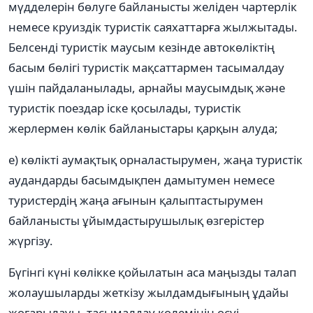
мүдделерін бөлуге байланысты желіден чартерлік
немесе круиздік туристік саяхаттарға жылжытады.
Белсенді туристік маусым кезінде автокөліктің
басым бөлігі туристік мақсаттармен тасымалдау
үшін пайдаланылады, арнайы маусымдық және
туристік поездар іске қосылады, туристік
жерлермен көлік байланыстары қарқын алуда;
е) көлікті аумақтық орналастырумен, жаңа туристік
аудандарды басымдықпен дамытумен немесе
туристердің жаңа ағынын қалыптастырумен
байланысты ұйымдастырушылық өзгерістер
жүргізу.
Бүгінгі күні көлікке қойылатын аса маңызды талап
жолаушыларды жеткізу жылдамдығының ұдайы
жоғарылауы, тасымалдау көлемінің өсуі,