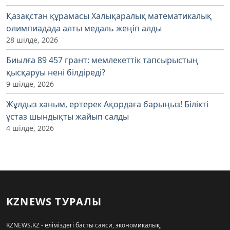
Қазақстан құрамасы Халықаралық математикалық
олимпиадада алты медаль жеңіп алды
28 шілде, 2026
Биылға 89 457 грант: мемлекеттік тапсырыстың
қысқаруы нені білдіреді?
9 шілде, 2026
Жұлдыз ханым, ертерек Ақордаға барыңыз! Білікті
ұстаз шындықты жайып салды
4 шілде, 2026
KZNEWS ТУРАЛЫ
KZNEWS.KZ - еліміздегі басты саяси, экономикалық,