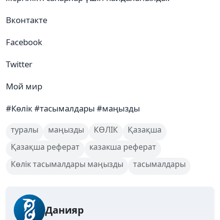
Вконтакте
Facebook
Twitter
Мой мир
#Көлік #тасымалдары #маңызды
туралы
маңызды
КӨЛІК
Қазақша
Қазақша реферат
казакша реферат
Көлік тасымалдары маңызды
тасымалдары
Данияр