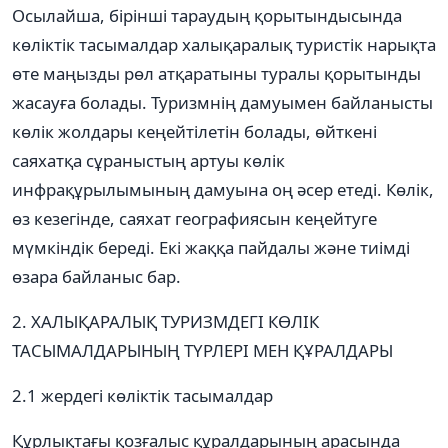
Осылайша, бірінші тараудың қорытындысында
көліктік тасымалдар халықаралық туристік нарықта
өте маңызды рөл атқаратыны туралы қорытынды
жасауға болады. Туризмнің дамуымен байланысты
көлік жолдары кеңейтілетін болады, өйткені
саяхатқа сұраныстың артуы көлік
инфрақұрылымының дамуына оң әсер етеді. Көлік,
өз кезегінде, саяхат географиясын кеңейтуге
мүмкіндік береді. Екі жаққа пайдалы және тиімді
өзара байланыс бар.
2. ХАЛЫҚАРАЛЫҚ ТУРИЗМДЕГІ КӨЛІК
ТАСЫМАЛДАРЫНЫҢ ТҮРЛЕРІ МЕН ҚҰРАЛДАРЫ
2.1 жердегі көліктік тасымалдар
Құрлықтағы қозғалыс құралдарының арасында