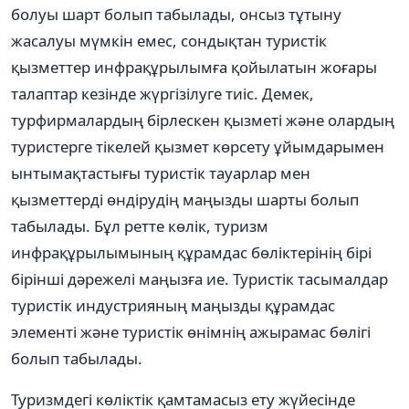
болуы шарт болып табылады, онсыз тұтыну
жасалуы мүмкін емес, сондықтан туристік
қызметтер инфрақұрылымға қойылатын жоғары
талаптар кезінде жүргізілуге тиіс. Демек,
турфирмалардың бірлескен қызметі және олардың
туристерге тікелей қызмет көрсету ұйымдарымен
ынтымақтастығы туристік тауарлар мен
қызметтерді өндірудің маңызды шарты болып
табылады. Бұл ретте көлік, туризм
инфрақұрылымының құрамдас бөліктерінің бірі
бірінші дәрежелі маңызға ие. Туристік тасымалдар
туристік индустрияның маңызды құрамдас
элементі және туристік өнімнің ажырамас бөлігі
болып табылады.
Туризмдегі көліктік қамтамасыз ету жүйесінде