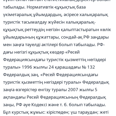
табылады. Нормативтік-құқықтық база
үкіметаралық ұйымдардың, әсіресе халықаралық
туристік тасымалдау жүйесін халықаралық-
құқықтық реттеудің негізін қалыптастыратын көлік
ұйымдарының құжаттары, сондай-ақ РФ заңдары
мен заңға тәуелді актілері болып табылады. РФ-
дағы негізгі құқықтық көздер «Ресей
Федерациясындағы туристік қызметтің негіздері
туралы» 1996 жылғы 24 қарашадағы № 132
Федералдық заң, «Ресей Федерациясындағы
туристік қызметтің негіздері туралы» Федералдық
заңға өзгерістер енгізу туралы 2007 жылғы 5
ақпандағы Ресей Федерациясының Федералдық
заңы, РФ әуе Кодексі және т. б. болып табылады.
Бұл курстық жұмыс: кіріспеден; үш тараудан; жеті