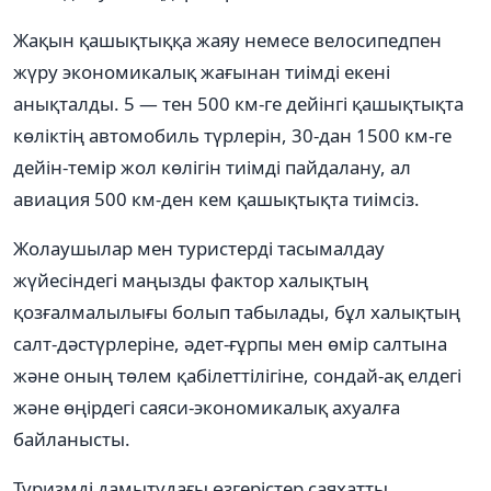
Жақын қашықтыққа жаяу немесе велосипедпен
жүру экономикалық жағынан тиімді екені
анықталды. 5 — тен 500 км-ге дейінгі қашықтықта
көліктің автомобиль түрлерін, 30-дан 1500 км-ге
дейін-темір жол көлігін тиімді пайдалану, ал
авиация 500 км-ден кем қашықтықта тиімсіз.
Жолаушылар мен туристерді тасымалдау
жүйесіндегі маңызды фактор халықтың
қозғалмалылығы болып табылады, бұл халықтың
салт-дәстүрлеріне, әдет-ғұрпы мен өмір салтына
және оның төлем қабілеттілігіне, сондай-ақ елдегі
және өңірдегі саяси-экономикалық ахуалға
байланысты.
Туризмді дамытудағы өзгерістер саяхатты