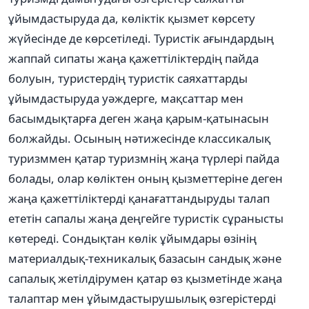
ұйымдастыруда да, көліктік қызмет көрсету
жүйесінде де көрсетіледі. Туристік ағындардың
жаппай сипаты жаңа қажеттіліктердің пайда
болуын, туристердің туристік саяхаттарды
ұйымдастыруда уәждерге, мақсаттар мен
басымдықтарға деген жаңа қарым-қатынасын
болжайды. Осының нәтижесінде классикалық
туризммен қатар туризмнің жаңа түрлері пайда
болады, олар көліктен оның қызметтеріне деген
жаңа қажеттіліктерді қанағаттандыруды талап
ететін сапалы жаңа деңгейге туристік сұранысты
көтереді. Сондықтан көлік ұйымдары өзінің
материалдық-техникалық базасын сандық және
сапалық жетілдірумен қатар өз қызметінде жаңа
талаптар мен ұйымдастырушылық өзгерістерді