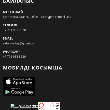
БАЙЛАНЫС
МЕКЕН-ЖАЙ
ҚР, Астана қаласы, Әбікен Бектұров көшесі, 4/3
ТЕЛЕФОН
+7 701 933 8520
EMAIL
aktan.yeltay@gmail.com
WHATSAPP
+7 701 933 8520
МОБИЛДІ ҚОСЫМША