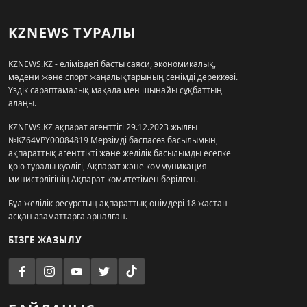
KZNEWS ТУРАЛЫ
KZNEWS.KZ - еліміздегі басты саяси, экономикалық,
мәдени және спорт жаңалықтарының сенімді дереккөзі.
Үздік сараптамалық мақала мен шынайы сұқбаттың
алаңы.
KZNEWS.KZ ақпарат агенттігі 29.12.2023 жылғы
№KZ64VPY00084819 Мерзімді баспасөз басылымын,
ақпараттық агенттікті және желілік басылымды есепке
қою туралы куәлігі, Ақпарат және коммуникация
министрлігінің Ақпарат комитетімен берілген.
Бұл желілік ресурстың ақпараттық өнімдері 18 жастан
асқан азаматтарға арналған.
БІЗГЕ ЖАЗЫЛУ