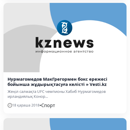
Нурмагомедов МакГрегормен бокс ережесі
бойынша жұдырықтасуға келісті » Vesti.kz
Жеңіл салмақта UFC чемпионы Хабиб Нурмагомедов
ирландиялық Конор...
•
Спорт
18 қараша 2018