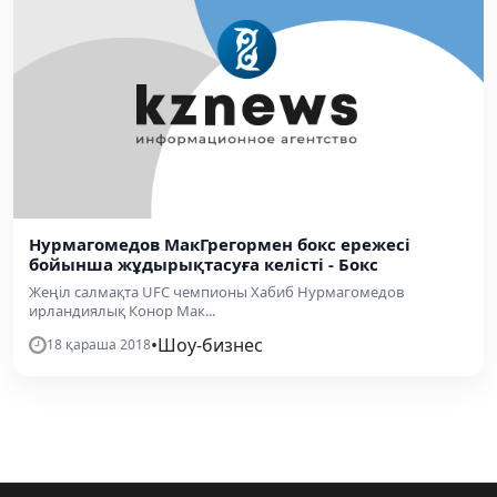
Нурмагомедов МакГрегормен бокс ережесі
бойынша жұдырықтасуға келісті - Бокс
Жеңіл салмақта UFC чемпионы Хабиб Нурмагомедов
ирландиялық Конор Мак...
•
Шоу-бизнес
18 қараша 2018