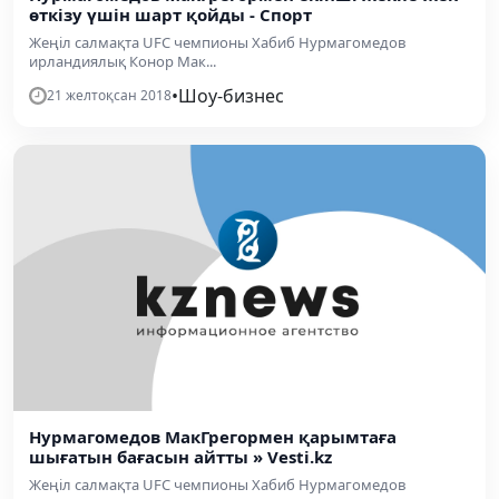
өткізу үшін шарт қойды - Спорт
Жеңіл салмақта UFC чемпионы Хабиб Нурмагомедов
ирландиялық Конор Мак...
•
Шоу-бизнес
21 желтоқсан 2018
Нурмагомедов МакГрегормен қарымтаға
шығатын бағасын айтты » Vesti.kz
Жеңіл салмақта UFC чемпионы Хабиб Нурмагомедов