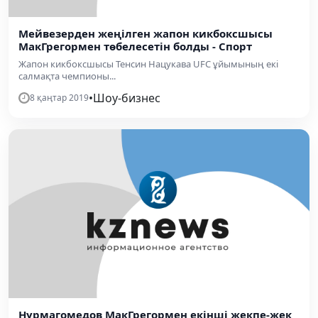
Мейвезерден жеңілген жапон кикбоксшысы
МакГрегормен төбелесетін болды - Спорт
Жапон кикбоксшысы Тенсин Нацукава UFC ұйымының екі
салмақта чемпионы...
•
Шоу-бизнес
8 қаңтар 2019
Нурмагомедов МакГрегормен екінші жекпе-жек