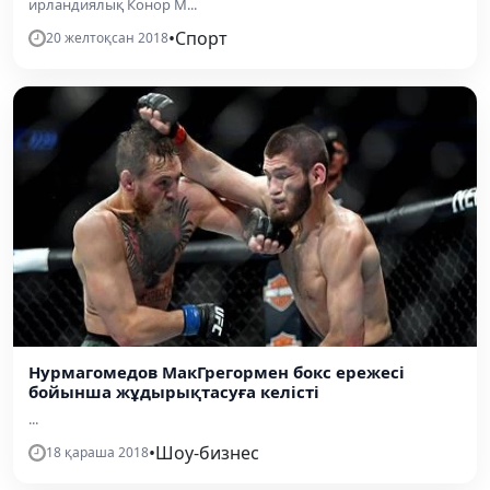
ирландиялық Конор М...
•
Спорт
20 желтоқсан 2018
Нурмагомедов МакГрегормен бокс ережесі
бойынша жұдырықтасуға келісті
...
•
Шоу-бизнес
18 қараша 2018