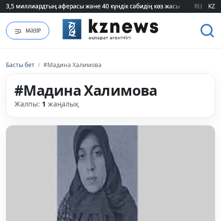
3,5 миллиардтың аферасы және 40 күндік сәбидің көз жасы: Медицинад
3,5 миллиардтың аферасы және 40 күндік сәбидің көз жасы: Медицинад
RU
KZ
МӘЗІР
Басты бет
/
#Мадина Халимова
#Мадина Халимова
Жалпы:
1
жаңалық