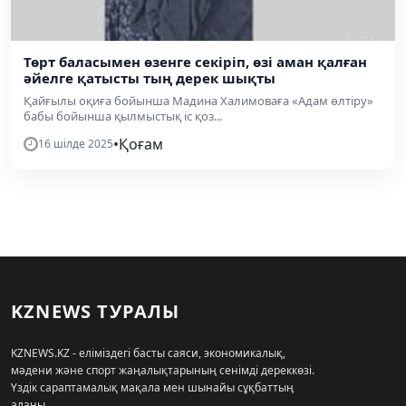
Төрт баласымен өзенге секіріп, өзі аман қалған
әйелге қатысты тың дерек шықты
Қайғылы оқиға бойынша Мадина Халимоваға «Адам өлтіру»
бабы бойынша қылмыстық іс қоз...
•
Қоғам
16 шілде 2025
KZNEWS ТУРАЛЫ
KZNEWS.KZ - еліміздегі басты саяси, экономикалық,
мәдени және спорт жаңалықтарының сенімді дереккөзі.
Үздік сараптамалық мақала мен шынайы сұқбаттың
алаңы.