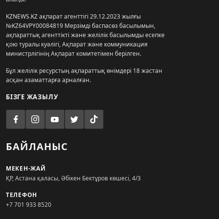
KZNEWS.KZ ақпарат агенттігі 29.12.2023 жылғы
№KZ64VPY00084819 Мерзімді баспасөз басылымын,
ақпараттық агенттікті және желілік басылымды есепке
қою туралы куәлігі, Ақпарат және коммуникация
министрлігінің Ақпарат комитетімен берілген.
Бұл желілік ресурстың ақпараттық өнімдері 18 жастан
асқан азаматтарға арналған.
БІЗГЕ ЖАЗЫЛУ
БАЙЛАНЫС
МЕКЕН-ЖАЙ
ҚР, Астана қаласы, Әбікен Бектұров көшесі, 4/3
ТЕЛЕФОН
+7 701 933 8520