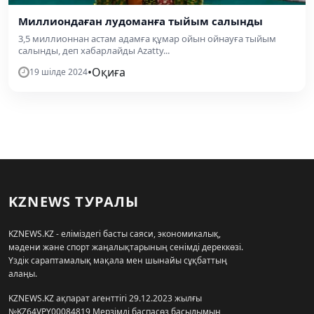
Миллиондаған лудоманға тыйым салынды
3,5 миллионнан астам адамға құмар ойын ойнауға тыйым
салынды, деп хабарлайды Azatty...
•
Оқиға
19 шілде 2024
KZNEWS ТУРАЛЫ
KZNEWS.KZ - еліміздегі басты саяси, экономикалық,
мәдени және спорт жаңалықтарының сенімді дереккөзі.
Үздік сараптамалық мақала мен шынайы сұқбаттың
алаңы.
KZNEWS.KZ ақпарат агенттігі 29.12.2023 жылғы
№KZ64VPY00084819 Мерзімді баспасөз басылымын,