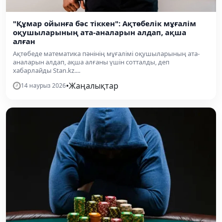
"Құмар ойынға бәс тіккен": Ақтөбелік мұғалім
оқушыларының ата-аналарын алдап, ақша
алған
Ақтөбеде математика пәнінің мұғалімі оқушыларының ата-
аналарын алдап, ақша алғаны үшін сотталды, деп
хабарлайды Stan.kz....
•
Жаңалықтар
14 наурыз 2026