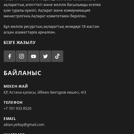
ақпараттық агенттікті және желілік басылымды есепке
қою туралы куәлігі, Ақпарат және коммуникация
министрлігінің Ақпарат комитетімен берілген.
Бұл желілік ресурстың ақпараттық өнімдері 18 жастан
асқан азаматтарға арналған.
БІЗГЕ ЖАЗЫЛУ
БАЙЛАНЫС
МЕКЕН-ЖАЙ
ҚР, Астана қаласы, Әбікен Бектұров көшесі, 4/3
ТЕЛЕФОН
+7 701 933 8520
EMAIL
aktan.yeltay@gmail.com