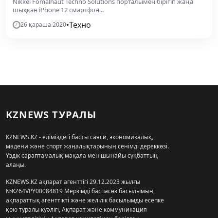
Nikkei Fomalhaut Techno Solutions порталымен бірігіп жаңа
шыққан iPhone 12 смартфон...
•
Техно
26 қараша 2020
KZNEWS ТУРАЛЫ
KZNEWS.KZ - еліміздегі басты саяси, экономикалық,
мәдени және спорт жаңалықтарының сенімді дереккөзі.
Үздік сараптамалық мақала мен шынайы сұқбаттың
алаңы.
KZNEWS.KZ ақпарат агенттігі 29.12.2023 жылғы
№KZ64VPY00084819 Мерзімді баспасөз басылымын,
ақпараттық агенттікті және желілік басылымды есепке
қою туралы куәлігі, Ақпарат және коммуникация