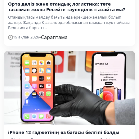
Орта дәліз және отандық логистика: төте
тасымал жолы Ресейге тәуелділікті азайта ма?
Отандық тасымалдау бағытында ерекше жаңалық болып
жатыр. Жақында Қызылорда облысынан шыққан жүк пойызы
Бельгияға барып т...
•
Сараптама
19 ақпан 2026
iPhone 12 гаджетінің өз бағасы белгілі болды