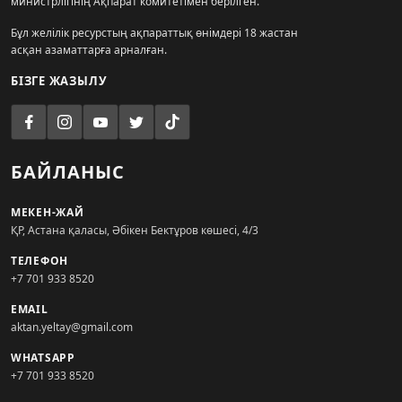
министрлігінің Ақпарат комитетімен берілген.
Бұл желілік ресурстың ақпараттық өнімдері 18 жастан
асқан азаматтарға арналған.
БІЗГЕ ЖАЗЫЛУ
БАЙЛАНЫС
МЕКЕН-ЖАЙ
ҚР, Астана қаласы, Әбікен Бектұров көшесі, 4/3
ТЕЛЕФОН
+7 701 933 8520
EMAIL
aktan.yeltay@gmail.com
WHATSAPP
+7 701 933 8520