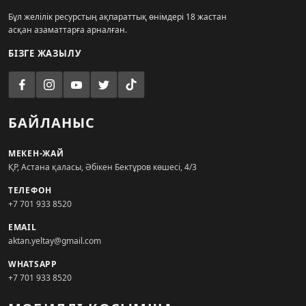
Бұл желілік ресурстың ақпараттық өнімдері 18 жастан
асқан азаматтарға арналған.
БІЗГЕ ЖАЗЫЛУ
БАЙЛАНЫС
МЕКЕН-ЖАЙ
ҚР, Астана қаласы, Әбікен Бектұров көшесі, 4/3
ТЕЛЕФОН
+7 701 933 8520
EMAIL
aktan.yeltay@gmail.com
WHATSAPP
+7 701 933 8520