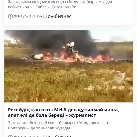
Жастарымыздың мезгілсіз қаза болуы қабырғамызды
қайыстырды - Елбасы. Қазақстан Ре...
•
Шоу-бизнес
28 наурыз 2019
Ресейдің қаңсығы МИ-8-ден құтылмайынша,
апат әлі де бола береді – журналист
Заман талабына сай емес. Сенімсіз. Жетілдірілмеген.
Солярканы да тонналап жұтады....