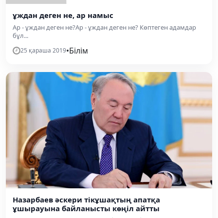
ұждан деген не, ар намыс
Ар - ұждан деген не?Ар - ұждан деген не? Көптеген адамдар
бұл...
•
Білім
25 қараша 2019
Назарбаев әскери тікұшақтың апатқа
ұшырауына байланысты көңіл айтты