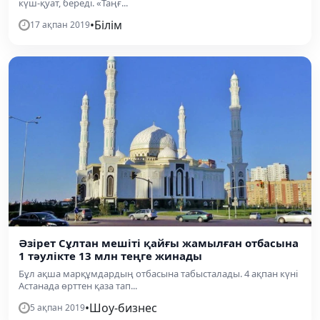
күш-қуат, береді. «Таңғ...
•
Білім
17 ақпан 2019
Әзірет Сұлтан мешіті қайғы жамылған отбасына
1 тәулікте 13 млн теңге жинады
Бұл ақша марқұмдардың отбасына табысталады. 4 ақпан күні
Астанада өрттен қаза тап...
•
Шоу-бизнес
5 ақпан 2019