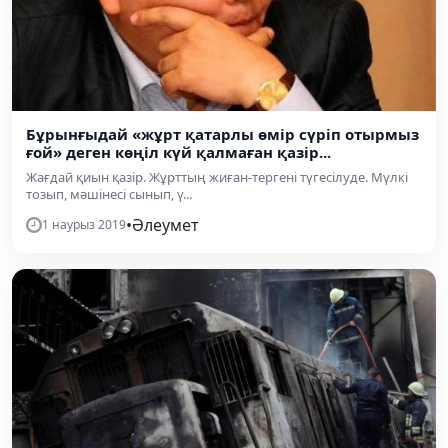
Бұрынғыдай «жұрт қатарлы өмір сүріп отырмыз
ғой» деген көңіл күй қалмаған қазір...
Жағдай қиын қазір. Жұрттың жиған-тергені түгесілуде. Мүлкі
тозып, мәшінесі сынып, ү...
•
Әлеумет
1 наурыз 2019