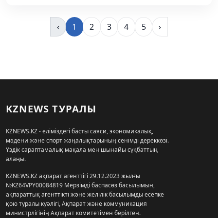
‹
1
2
3
4
5
›
KZNEWS ТУРАЛЫ
KZNEWS.KZ - еліміздегі басты саяси, экономикалық,
мәдени және спорт жаңалықтарының сенімді дереккөзі.
Үздік сараптамалық мақала мен шынайы сұқбаттың
алаңы.
KZNEWS.KZ ақпарат агенттігі 29.12.2023 жылғы
№KZ64VPY00084819 Мерзімді баспасөз басылымын,
ақпараттық агенттікті және желілік басылымды есепке
қою туралы куәлігі, Ақпарат және коммуникация
министрлігінің Ақпарат комитетімен берілген.