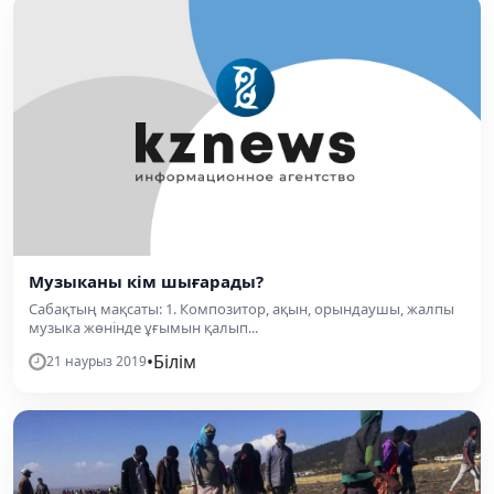
Музыканы кім шығарады?
Сабақтың мақсаты: 1. Композитор, ақын, орындаушы, жалпы
музыка жөнінде ұғымын қалып...
•
Білім
21 наурыз 2019