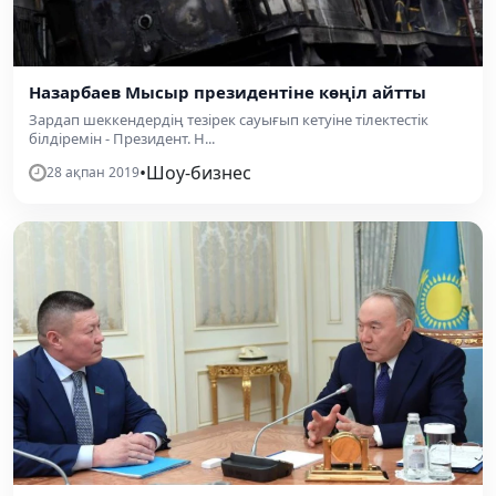
Назарбаев Мысыр президентіне көңіл айтты
Зардап шеккендердің тезірек сауығып кетуіне тілектестік
білдіремін - Президент. Н...
•
Шоу-бизнес
28 ақпан 2019