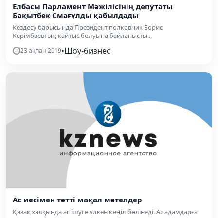
Елбасы Парламент Мәжілісінің депутаты
Бақытбек Смағұлды қабылдады
Кездесу барысында Президент полковник Борис
Керімбаевтың қайтыс болуына байланысты...
•
Шоу-бизнес
23 ақпан 2019
Ас иесімен тәтті мақал мәтелдер
Қазақ халқында ас ішуге үлкен көңіл бөлінеді. Ас адамдарға