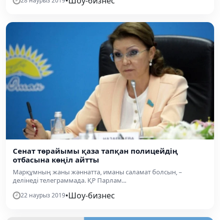
•
Шоу-бизнес
28 наурыз 2019
Сенат төрайымы қаза тапқан полицейдің
отбасына көңіл айтты
Марқұмның жаны жәннатта, иманы саламат болсын, –
делінеді телеграммада. ҚР Парлам...
•
Шоу-бизнес
22 наурыз 2019