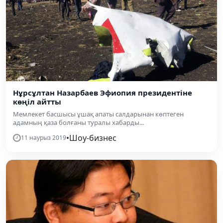
Нұрсұлтан Назарбаев Эфиопия президентіне
көңіл айтты
Мемлекет басшысы ұшақ апаты салдарынан көптеген
адамның қаза болғаны туралы хабарды...
•
Шоу-бизнес
11 наурыз 2019