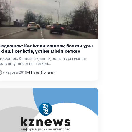
Видеошок: Көлікпен қашпақ болған ұры
екінші көліктің үстіне мініп кеткен
идеошок: Көлікпен қашпақ болған ұры екінші
өліктің үстіне мініп кеткен...
•
Шоу-бизнес
7 наурыз 2019