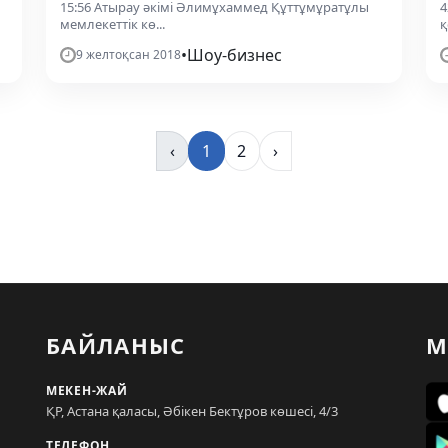
15:56 Атырау әкімі Әлимұхаммед Құттұмұратұлы
4
мемлекеттік кө...
қ
•
Шоу-бизнес
9 желтоқсан 2018
‹
1
2
›
БАЙЛАНЫС
М
МЕКЕН-ЖАЙ
ҚР, Астана қаласы, Әбікен Бектұров көшесі, 4/3
ТЕЛЕФОН