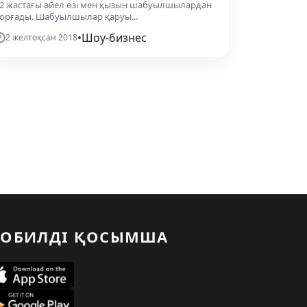
2 жастағы әйел өзі мен қызын шабуылшылардан
орғады. Шабуылшылар қаруы...
•
Шоу-бизнес
2 желтоқсан 2018
ОБИЛДІ ҚОСЫМША