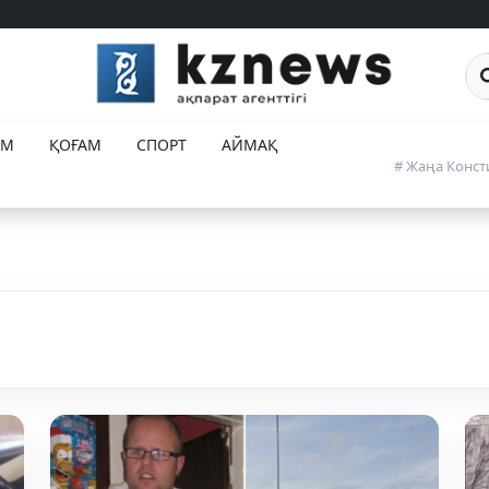
Са
ЕМ
ҚОҒАМ
СПОРТ
АЙМАҚ
# Жаңа Конст