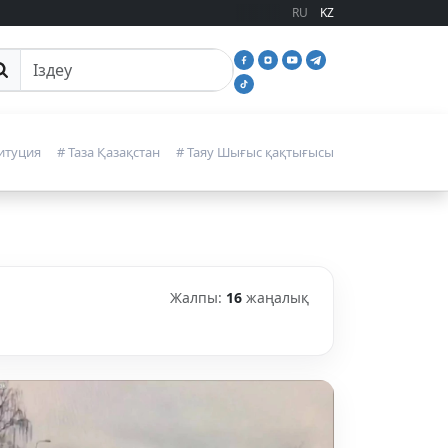
RU
KZ
йттан іздеу
итуция
# Таза Қазақстан
# Таяу Шығыс қақтығысы
Жалпы:
16
жаңалық