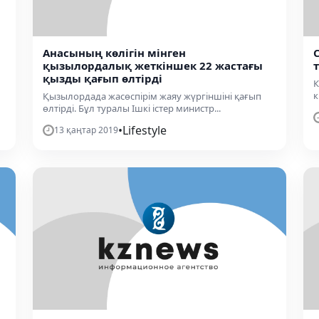
Анасының көлігін мінген
қызылордалық жеткіншек 22 жастағы
қызды қағып өлтірді
К
к
Қызылордада жасөспірім жаяу жүргіншіні қағып
өлтірді. Бұл туралы Ішкі істер министр...
•
Lifestyle
13 қаңтар 2019