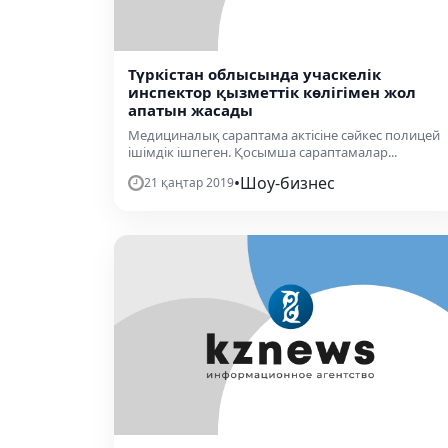
Түркістан облысында учаскелік
инспектор қызметтік көлігімен жол
апатын жасады
Медициналық сараптама актісіне сәйкес полицей
ішімдік ішпеген. Қосымша сараптамалар...
•
Шоу-бизнес
21 қаңтар 2019