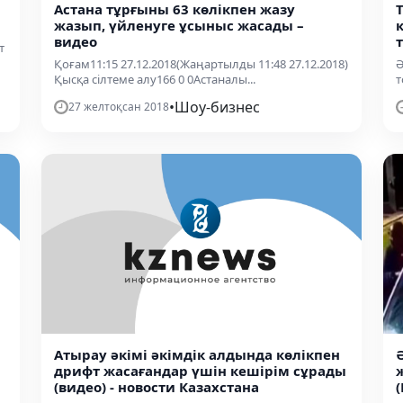
Астана тұрғыны 63 көлікпен жазу
жазып, үйленуге ұсыныс жасады –
видео
т
Қоғам11:15 27.12.2018(Жаңартылды 11:48 27.12.2018)
Ә
Қысқа сілтеме алу166 0 0Астаналы...
т
•
Шоу-бизнес
27 желтоқсан 2018
Атырау әкімі әкімдік алдында көлікпен
дрифт жасағандар үшін кешірім сұрады
(видео) - новости Казахстана