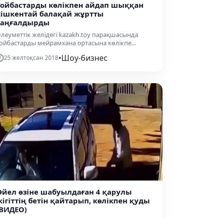
Тойбастарды көлікпен айдап шыққан
кішкентай балақай жұртты
таңғалдырды
леуметтік желідегі kazakh.toy парақшасында
ойбастарды мейрамхана ортасына көлікпе...
•
Шоу-бизнес
25 желтоқсан 2018
Әйел өзіне шабуылдаған 4 қарулы
жігіттің бетін қайтарып, көлікпен қуды
(ВИДЕО)