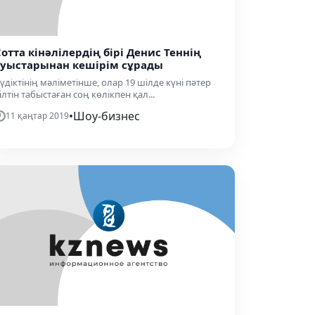
Сотта кінәлілердің бірі Денис Теннің
туыстарынан кешірім сұрады
үдіктінің мәліметінше, олар 19 шілде күні пәтер
ілтін табыстаған соң көлікпен қал...
•
Шоу-бизнес
11 қаңтар 2019