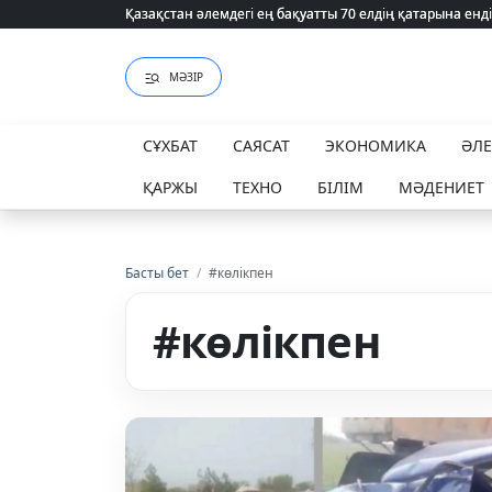
Қазақстан әлемдегі ең бақуатты 70 елдің қатарына енді
Қазақстан әлемдегі ең бақуатты 70 елдің қатарына енді
МӘЗІР
СҰХБАТ
САЯСАТ
ЭКОНОМИКА
ӘЛ
ҚАРЖЫ
ТЕХНО
БІЛІМ
МӘДЕНИЕТ
Басты бет
/
#көлікпен
#көлікпен