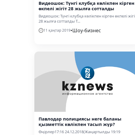
Видеошок: Түнгі клубқа көлікпен кірген
өкпелі жігіт 28 жылға сотталды
Видеошок: Түнгі клубқа көлікпен кірген өкпелі жігі
28 жылға сотталды Т...
•
Шоу-бизнес
11 қаңтар 2019
Павлодар полициясы неге баланы
қызметтік көлікпен тасып жүр?
Өңірлер17:16 24.12.2018(Жаңартылды 19:19