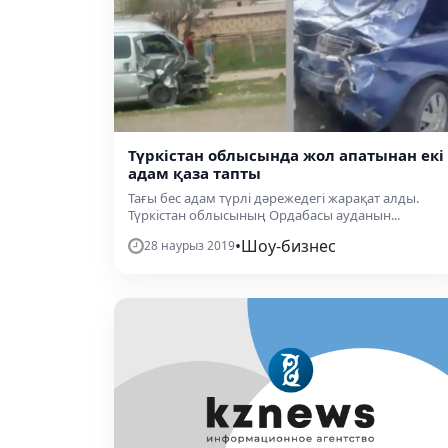
Түркістан облысында жол апатынан екі
адам қаза тапты
Тағы бес адам түрлі дәрежедегі жарақат алды.
Түркістан облысының Ордабасы ауданын...
•
Шоу-бизнес
28 наурыз 2019