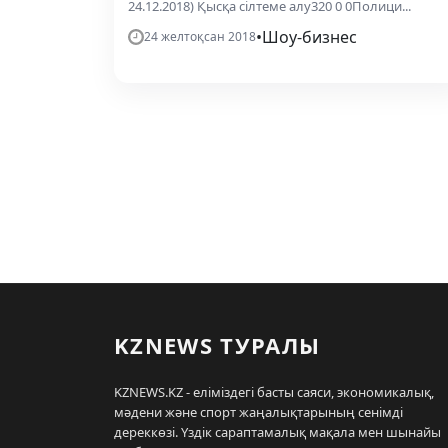
24.12.2018) Қысқа сілтеме алу320 0 0Полици...
•
Шоу-бизнес
24 желтоқсан 2018
KZNEWS ТУРАЛЫ
KZNEWS.KZ - еліміздегі басты саяси, экономикалық,
мәдени және спорт жаңалықтарының сенімді
дереккөзі. Үздік сараптамалық мақала мен шынайы