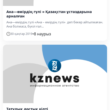
Ана—өмірдің гүлі » Қазақстан ұстаздарына
арналған
Ана—өмірдің гүлі «Ана – өмірдің гүлі» деп бекер айтылмаған.
Ана болмаса, бүкіл ғал...
•
8 наурыз
30 қаңтар 2019
Татулық достық кілті