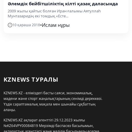
Әлемдік бейбітшіліктің кілті қазақ даласында
2009 жылы қайтыс болған Иран ғалымы Аятуллаһ
Мунтазаридің екі томдық «Есте...
•
Ислам нұры
10 қараша 2018
KZNEWS ТУРАЛЫ
KZNEWS.KZ - еліміздегі басты саяси, экономикалық,
мәдени және спорт жаңалықтарының сенімді дереккөзі.
Үздік сараптамалық мақала мен шынайы сұқбаттың
алаңы.
KZNEWS.KZ ақпарат агенттігі 29.12.2023 жылғы
№KZ64VPY00084819 Мерзімді баспасөз басылымын,
ақпараттық агенттікті және желілік басылымды есепке