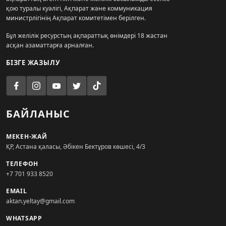
қою туралы куәлігі, Ақпарат және коммуникация
министрлігінің Ақпарат комитетімен берілген.
Бұл желілік ресурстың ақпараттық өнімдері 18 жастан
асқан азаматтарға арналған.
БІЗГЕ ЖАЗЫЛУ
БАЙЛАНЫС
МЕКЕН-ЖАЙ
ҚР, Астана қаласы, Әбікен Бектұров көшесі, 4/3
ТЕЛЕФОН
+7 701 933 8520
EMAIL
aktan.yeltay@gmail.com
WHATSAPP