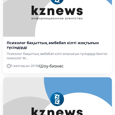
​Психолог бақыттың әмбебап кілті жоқтығын
түсіндірді
​Психолог бақыттың әмбебап кілті жоқтығын түсіндірді Белгілі
психолог М...
•
Шоу-бизнес
5 желтоқсан 2018