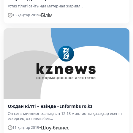
Ұстаз тілегі сайтында материал жариял...
•
Білім
13 қаңтар 2019
Ождан кілті – өзіңде - Informburo.kz
Он сегіз миллион халықтың 12-13 миллионы қазақтар екенін
ескерсек, өз тіліміз бен...
•
Шоу-бизнес
11 қаңтар 2019