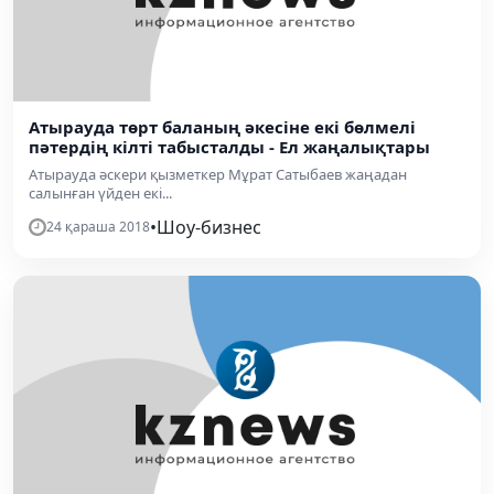
Атырауда төрт баланың әкесіне екі бөлмелі
пәтердің кілті табысталды - Ел жаңалықтары
Атырауда әскери қызметкер Мұрат Сатыбаев жаңадан
салынған үйден екі...
•
Шоу-бизнес
24 қараша 2018