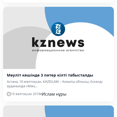
Мәуліт кешінде 3 пәтер кілті табысталды
Астана. 10 желтоқсан. KAZISLAM – Алматы облысы, Ескелді
ауданында «Мәң...
•
Ислам нұры
10 желтоқсан 2018