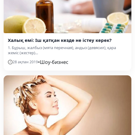
Халық емі: Іш қатқан кезде не істеу керек?
1. Бұрыш, жалбыз (мята перечная), андыз (девясил), қара
жеміс (жестер)...
•
Шоу-бизнес
28 ақпан 2019