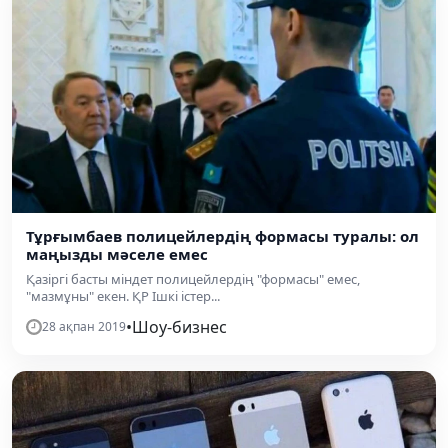
Тұрғымбаев полицейлердің формасы туралы: ол
маңызды мәселе емес
Қазіргі басты міндет полицейлердің "формасы" емес,
"мазмұны" екен. ҚР Ішкі істер...
•
Шоу-бизнес
28 ақпан 2019