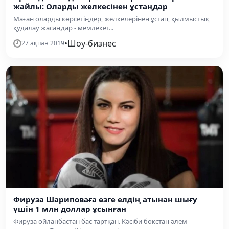
жайлы: Оларды желкесінен ұстаңдар
Маған оларды көрсетіңдер, желкелерінен ұстап, қылмыстық
қудалау жасаңдар - мемлекет...
•
Шоу-бизнес
27 ақпан 2019
Фируза Шариповаға өзге елдің атынан шығу
үшін 1 млн доллар ұсынған
Фируза ойланбастан бас тартқан. Кәсіби бокстан әлем