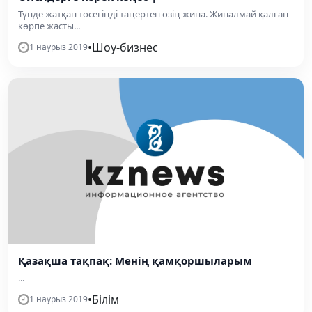
Түнде жатқан төсегіңді таңертен өзің жина. Жиналмай қалған
көрпе жасты...
•
Шоу-бизнес
1 наурыз 2019
Қазақша тақпақ: Менің қамқоршыларым
...
•
Білім
1 наурыз 2019