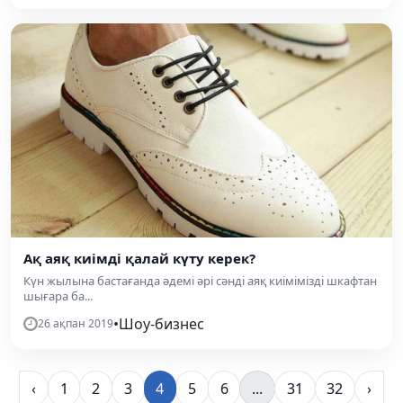
Ақ аяқ киімді қалай күту керек?
Күн жылына бастағанда әдемі әрі сәнді аяқ киімімізді шкафтан
шығара ба...
•
Шоу-бизнес
26 ақпан 2019
‹
1
2
3
4
5
6
...
31
32
›