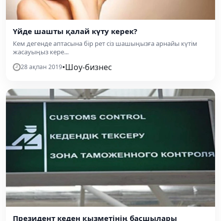
Үйде шашты қалай күту керек?
Кем дегенде аптасына бір рет сіз шашыңызға арнайы күтім
жасауыңыз кере...
•
Шоу-бизнес
28 ақпан 2019
Президент кеден қызметінің басшылары