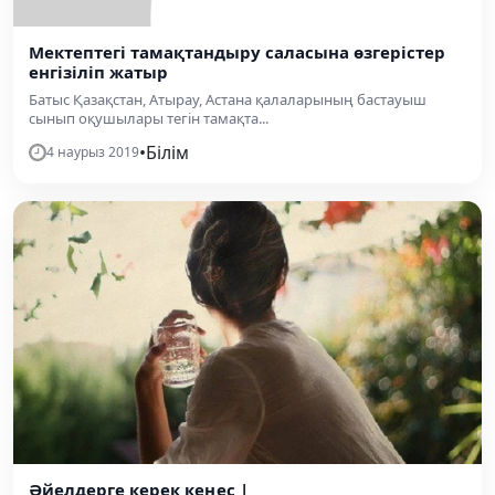
Мектептегі тамақтандыру саласына өзгерістер
енгізіліп жатыр
Батыс Қазақстан, Атырау, Астана қалаларының бастауыш
сынып оқушылары тегін тамақта...
•
Білім
4 наурыз 2019
Әйелдерге керек кеңес |