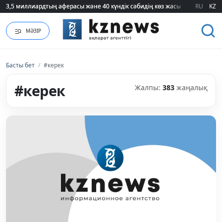
RU
KZ
75 мың білім гранты кімдерге бұйырады?
МӘЗІР
Басты бет
/
#керек
#керек
Жалпы:
383
жаңалық