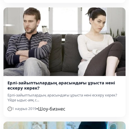
Ерлі-зайыптылардың арасындағы ұрыста нені
ескеру керек?
Ерлі-зайыптылардың арасындағы ұрыста нені ескеру керек?
Үйде ыдыс-аяқ с...
•
Шоу-бизнес
1 наурыз 2019