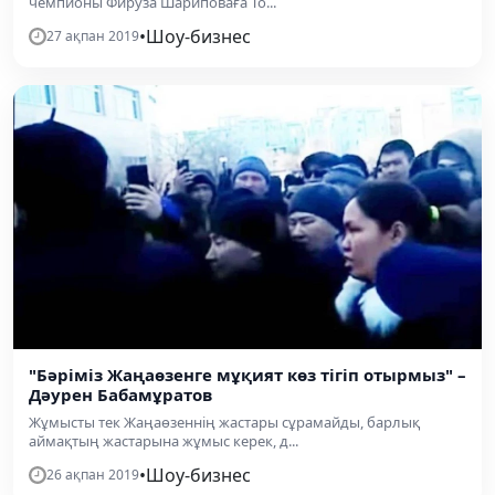
чемпионы Фируза Шариповаға То...
•
Шоу-бизнес
27 ақпан 2019
"Бәріміз Жаңаөзенге мұқият көз тігіп отырмыз" –
Дәурен Бабамұратов
Жұмысты тек Жаңаөзеннің жастары сұрамайды, барлық
аймақтың жастарына жұмыс керек, д...
•
Шоу-бизнес
26 ақпан 2019