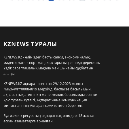
KZNEWS ТУРАЛЫ
KZNEWS.KZ - еліміздегі басты саяси, экономикалық,
мәдени және спорт жаңалықтарының сенімді дереккөзі.
Үздік сараптамалық мақала мен шынайы сұқбаттың
алаңы.
KZNEWS.KZ ақпарат агенттігі 29.12.2023 жылғы
№KZ64VPY00084819 Мерзімді баспасөз басылымын,
ақпараттық агенттікті және желілік басылымды есепке
қою туралы куәлігі, Ақпарат және коммуникация
министрлігінің Ақпарат комитетімен берілген.
Бұл желілік ресурстың ақпараттық өнімдері 18 жастан
асқан азаматтарға арналған.