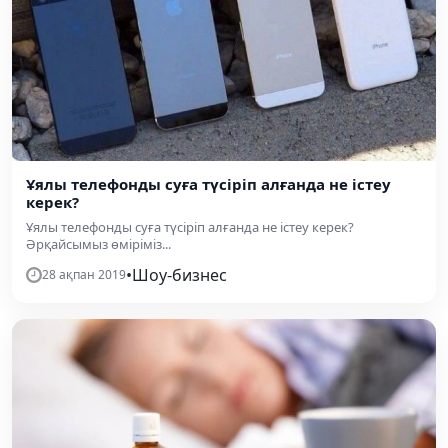
Ұялы телефонды суға түсіріп алғанда не істеу
керек?
Ұялы телефонды суға түсіріп алғанда не істеу керек?
Әрқайсымыз өміріміз...
•
Шоу-бизнес
28 ақпан 2019