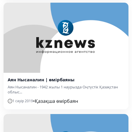
Аян Нысаналин | өмірбаяны
Аян Нысаналин - 1942 жылы 1 наурызда Оңтүстік Қазақстан
облыс...
•
Қазақша өмірбаян
1 сәуір 2019