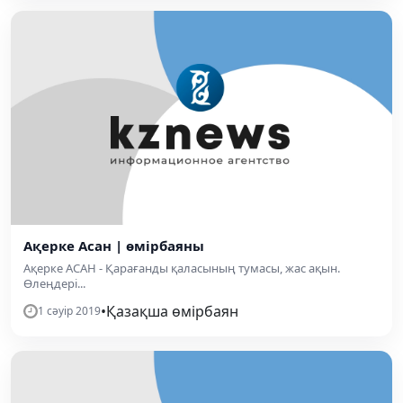
Ақерке Асан | өмірбаяны
Ақерке АСАН - Қарағанды қаласының тумасы, жас ақын.
Өлеңдері...
•
Қазақша өмірбаян
1 сәуір 2019