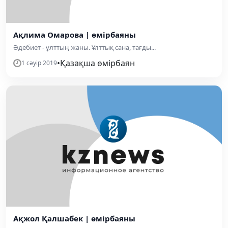
Ақлима Омарова | өмірбаяны
Әдебиет - ұлттың жаны. Ұлттық сана, тағды...
•
Қазақша өмірбаян
1 сәуір 2019
Ақжол Қалшабек | өмірбаяны