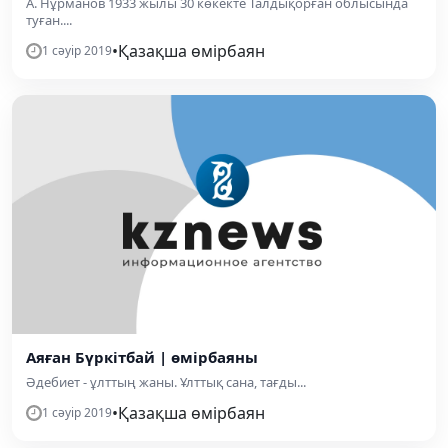
А. Нұрманов 1933 жылы 30 көкекте Талдықорған облысында
туған....
•
Қазақша өмірбаян
1 сәуір 2019
Аяған Бүркітбай | өмірбаяны
Әдебиет - ұлттың жаны. Ұлттық сана, тағды...
•
Қазақша өмірбаян
1 сәуір 2019