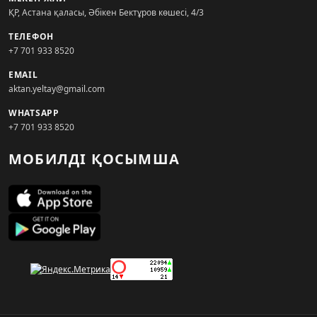
ҚР, Астана қаласы, Әбікен Бектұров көшесі, 4/3
ТЕЛЕФОН
+7 701 933 8520
EMAIL
aktan.yeltay@gmail.com
WHATSAPP
+7 701 933 8520
МОБИЛДІ ҚОСЫМША