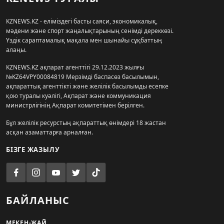
KZNEWS.KZ - еліміздегі басты саяси, экономикалық,
мәдени және спорт жаңалықтарының сенімді дереккөзі.
Үздік сараптамалық мақала мен шынайы сұқбаттың
алаңы.
KZNEWS.KZ ақпарат агенттігі 29.12.2023 жылғы
№KZ64VPY00084819 Мерзімді баспасөз басылымын,
ақпараттық агенттікті және желілік басылымды есепке
қою туралы куәлігі, Ақпарат және коммуникация
министрлігінің Ақпарат комитетімен берілген.
Бұл желілік ресурстың ақпараттық өнімдері 18 жастан
асқан азаматтарға арналған.
БІЗГЕ ЖАЗЫЛУ
БАЙЛАНЫС
МЕКЕН-ЖАЙ