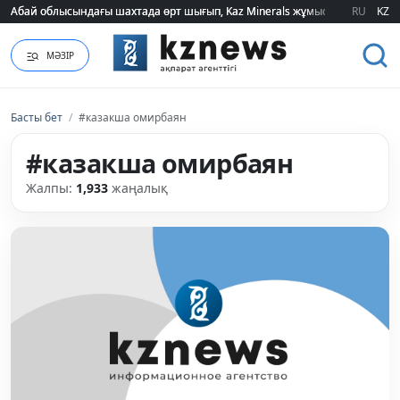
Абай облысындағы шахтада өрт шығып, Kaz Minerals жұмысшылары эва
Абай облысындағы шахтада өрт шығып, Kaz Minerals жұмысшылары эва
RU
KZ
МӘЗІР
Басты бет
/
#казакша омирбаян
#казакша омирбаян
Жалпы:
1,933
жаңалық