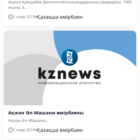
Ақжол Қалшабек филология ғылымдарының кандидаты. 1965
жылы, 3...
•
Қазақша өмірбаян
1 сәуір 2019
Ақжан Әл-Машани өмірбаяны
Ақжан Әл-Машани...
•
Қазақша өмірбаян
1 сәуір 2019