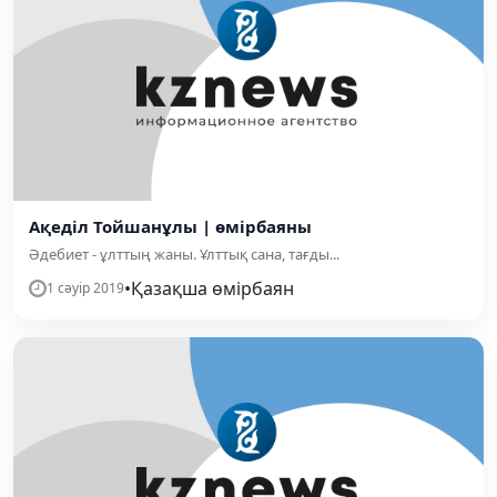
Ақеділ Тойшанұлы | өмірбаяны
Әдебиет - ұлттың жаны. Ұлттық сана, тағды...
•
Қазақша өмірбаян
1 сәуір 2019