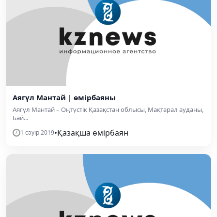
Аягүл Мантай | өмірбаяны
Аягүл Мантай – Оңтүстік Қазақстан облысы, Мақтарал ауданы,
Бай...
•
Қазақша өмірбаян
1 сәуір 2019