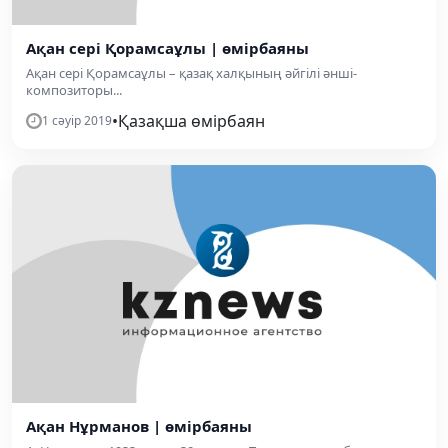
Ақан сері Қорамсаұлы | өмірбаяны
Ақан сері Қорамсаұлы – қазақ халқының әйгілі әнші-
композиторы...
•
Қазақша өмірбаян
1 сәуір 2019
Ақан Нұрманов | өмірбаяны