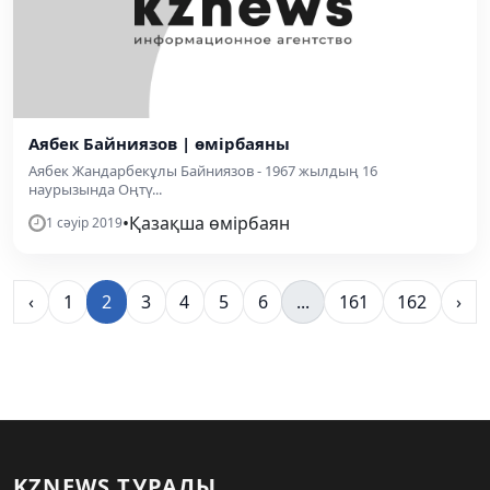
Аябек Байниязов | өмірбаяны
Аябек Жандарбекұлы Байниязов - 1967 жылдың 16
наурызында Оңтү...
•
Қазақша өмірбаян
1 сәуір 2019
‹
1
2
3
4
5
6
...
161
162
›
KZNEWS ТУРАЛЫ