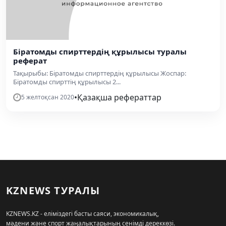
Біратомды спирттердің құрылысы туралы
реферат
Тақырыбы: Біратомды спирттердің құрылысы Жоспар:
Біратомды спирттің құрылысы 2...
•
Қазақша рефераттар
5 желтоқсан 2020
KZNEWS ТУРАЛЫ
KZNEWS.KZ - еліміздегі басты саяси, экономикалық,
мәдени және спорт жаңалықтарының сенімді дереккөзі.