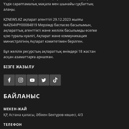
Үздік сараптамалық мақала мен шынайы сұқбаттың
алаңы.
KZNEWS.KZ ақпарат агенттігі 29.12.2023 жылғы
№KZ64VPY00084819 Мерзімді баспасөз басылымын,
ақпараттық агенттікті және желілік басылымды есепке
қою туралы куәлігі, Ақпарат және коммуникация
министрлігінің Ақпарат комитетімен берілген.
Бұл желілік ресурстың ақпараттық өнімдері 18 жастан
асқан азаматтарға арналған.
БІЗГЕ ЖАЗЫЛУ
БАЙЛАНЫС
МЕКЕН-ЖАЙ
ҚР, Астана қаласы, Әбікен Бектұров көшесі, 4/3
ТЕЛЕФОН