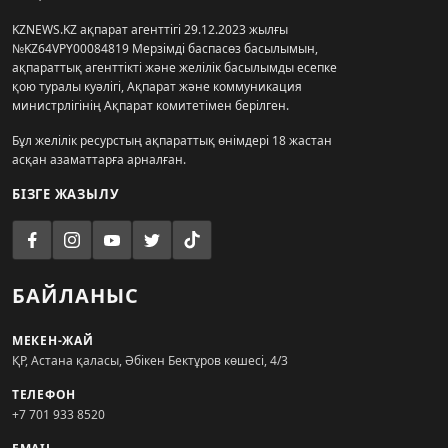
KZNEWS.KZ ақпарат агенттігі 29.12.2023 жылғы
№KZ64VPY00084819 Мерзімді баспасөз басылымын,
ақпараттық агенттікті және желілік басылымды есепке
қою туралы куәлігі, Ақпарат және коммуникация
министрлігінің Ақпарат комитетімен берілген.
Бұл желілік ресурстың ақпараттық өнімдері 18 жастан
асқан азаматтарға арналған.
БІЗГЕ ЖАЗЫЛУ
БАЙЛАНЫС
МЕКЕН-ЖАЙ
ҚР, Астана қаласы, Әбікен Бектұров көшесі, 4/3
ТЕЛЕФОН
+7 701 933 8520