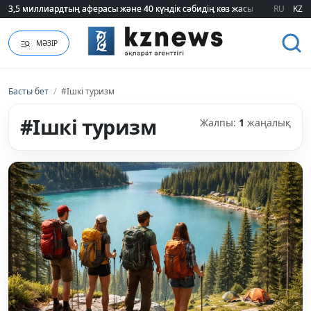
3,5 миллиардтың аферасы және 40 күндік сәбидің көз жасы: Медицинад
3,5 миллиардтың аферасы және 40 күндік сәбидің көз жасы: Медицинад
RU
KZ
МӘЗІР
Басты бет
/
#Ішкі туризм
#Ішкі туризм
Жалпы:
1
жаңалық