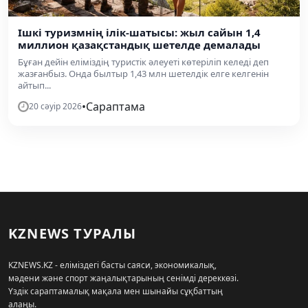
Ішкі туризмнің ілік-шатысы: жыл сайын 1,4
миллион қазақстандық шетелде демалады
Бұған дейін еліміздің туристік әлеуеті көтеріліп келеді деп
жазғанбыз. Онда былтыр 1,43 млн шетелдік елге келгенін
айтып...
•
Сараптама
20 сәуір 2026
KZNEWS ТУРАЛЫ
KZNEWS.KZ - еліміздегі басты саяси, экономикалық,
мәдени және спорт жаңалықтарының сенімді дереккөзі.
Үздік сараптамалық мақала мен шынайы сұқбаттың
алаңы.