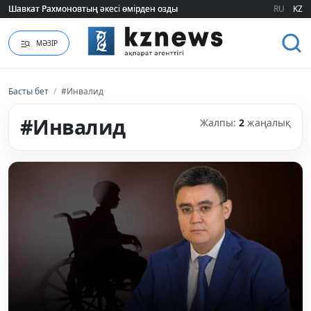
Шавкат Рахмоновтың әкесі өмірден озды
Шавкат Рахмоновтың әкесі өмірден озды
RU
KZ
МӘЗІР
Басты бет
/
#Инвалид
#Инвалид
Жалпы:
2
жаңалық