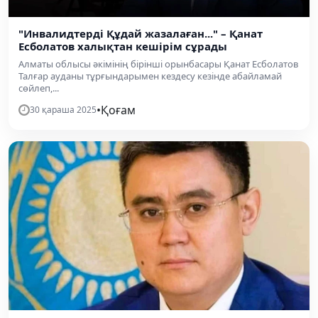
"Инвалидтерді Құдай жазалаған..." – Қанат
Есболатов халықтан кешірім сұрады
Алматы облысы әкімінің бірінші орынбасары Қанат Есболатов
Талғар ауданы тұрғындарымен кездесу кезінде абайламай
сөйлеп,...
•
Қоғам
30 қараша 2025