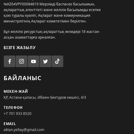
№KZ64VPY00084819 Мерзімді баспасөз басылымын,
ақпараттық агенттікті және желілік басылымды есепке
қою туралы куәлігі, Ақпарат және коммуникация
министрлігінің Ақпарат комитетімен берілген.
Бұл желілік ресурстың ақпараттық өнімдері 18 жастан
асқан азаматтарға арналған.
БІЗГЕ ЖАЗЫЛУ
БАЙЛАНЫС
МЕКЕН-ЖАЙ
ҚР, Астана қаласы, Әбікен Бектұров көшесі, 4/3
ТЕЛЕФОН
+7 701 933 8520
EMAIL
aktan.yeltay@gmail.com