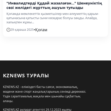
"Инвалидтерді Құдай жазалаған..." Шенеуніктің
сөзі желідегі жұрттың ашуын туғызды
Қоғамда мемлекеттік қызметшілер мен әлеуметтің қарым-
қатынасына қатысты сыни көзқарас болуы заңды. Алайда,
халықпен жұмы...
•
Қоғам
29 қараша 2025
KZNEWS ТУРАЛЫ
KZNEWS.KZ - еліміздегі басты саяси, экономикалық,
мәдени және спорт жаңалықтарының сенімді дереккөзі.
Үздік сараптамалық мақала мен шынайы сұқбаттың
алаңы.
KZNEWS.KZ ақпарат агенттігі 29.12.2023 жылғы