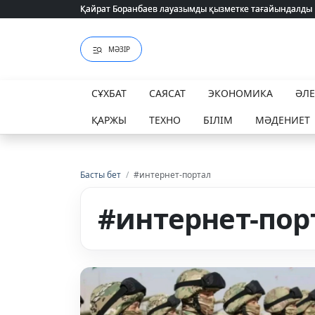
Қайрат Боранбаев лауазымды қызметке тағайындалды
Қайрат Боранбаев лауазымды қызметке тағайындалды
МӘЗІР
СҰХБАТ
САЯСАТ
ЭКОНОМИКА
ӘЛ
ҚАРЖЫ
ТЕХНО
БІЛІМ
МӘДЕНИЕТ
Басты бет
/
#интернет-портал
#интернет-пор