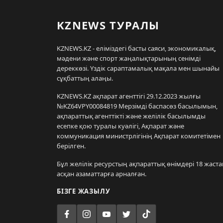
KZNEWS ТУРАЛЫ
KZNEWS.KZ - еліміздегі басты саяси, экономикалық,
мәдени және спорт жаңалықтарының сенімді
дереккөзі. Үздік сараптамалық мақала мен шынайы
сұқбаттың алаңы.
KZNEWS.KZ ақпарат агенттігі 29.12.2023 жылғы
№KZ64VPY00084819 Мерзімді баспасөз басылымын,
ақпараттық агенттікті және желілік басылымды
есепке қою туралы куәлігі, Ақпарат және
коммуникация министрлігінің Ақпарат комитетімен
берілген.
Бұл желілік ресурстың ақпараттық өнімдері 18 жаста
асқан азаматтарға арналған.
БІЗГЕ ЖАЗЫЛУ