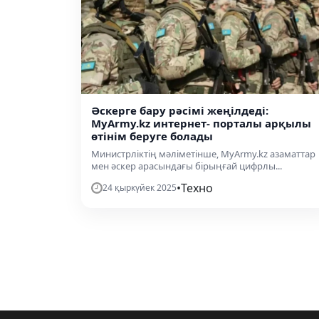
Әскерге бару рәсімі жеңілдеді:
MyArmy.kz интернет- порталы арқылы
өтінім беруге болады
Министрліктің мәліметінше, MyArmy.kz азаматтар
мен әскер арасындағы бірыңғай цифрлы...
•
Техно
24 қыркүйек 2025