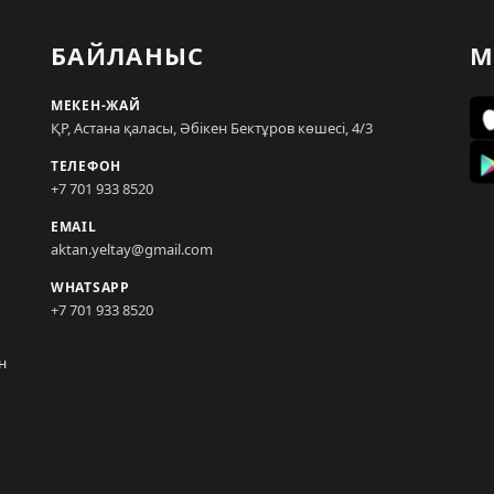
БАЙЛАНЫС
М
МЕКЕН-ЖАЙ
ҚР, Астана қаласы, Әбікен Бектұров көшесі, 4/3
ТЕЛЕФОН
+7 701 933 8520
EMAIL
aktan.yeltay@gmail.com
WHATSAPP
+7 701 933 8520
н