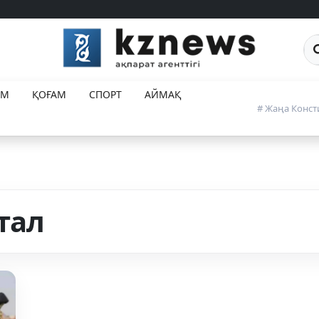
Са
ЕМ
ҚОҒАМ
СПОРТ
АЙМАҚ
# Жаңа Конст
тал