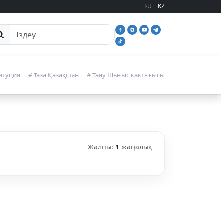
RU
KZ
йттан іздеу
итуция
# Таза Қазақстан
# Таяу Шығыс қақтығысы
Жалпы:
1
жаңалық