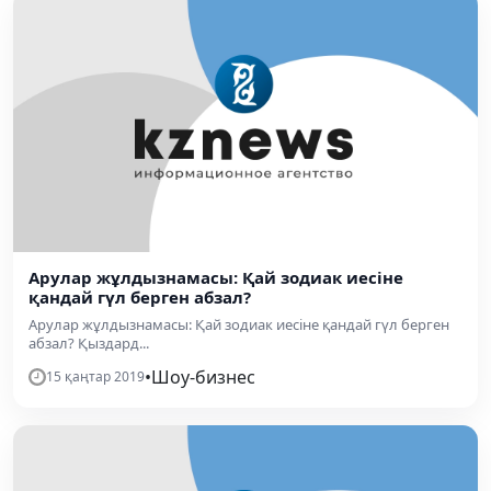
Арулар жұлдызнамасы: Қай зодиак иесіне
қандай гүл берген абзал?
Арулар жұлдызнамасы: Қай зодиак иесіне қандай гүл берген
абзал? Қыздард...
•
Шоу-бизнес
15 қаңтар 2019