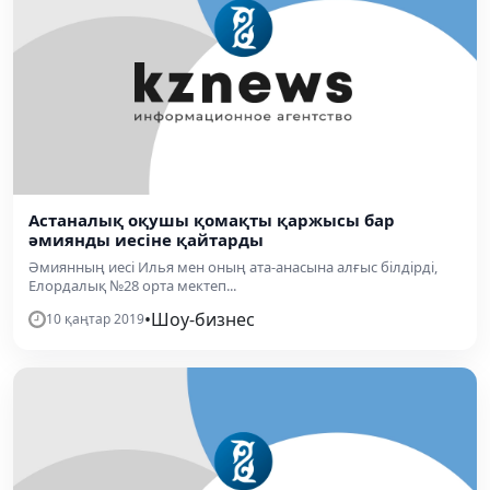
Астаналық оқушы қомақты қаржысы бар
əмиянды иесіне қайтарды
Әмиянның иесі Илья мен оның ата-анасына алғыс білдірді,
Елордалық №28 орта мектеп...
•
Шоу-бизнес
10 қаңтар 2019