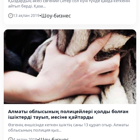
Қыздардың әкесі Евгений Ситер сол күні түнде қайда кеткенін
айтып берді. Қаза...
•
Шоу-бизнес
13 ақпан 2019
Алматы облысының полицейлері қолды болған
ішіктерді тауып, иесіне қайтарды
Өзгенің еншісінде кеткен ішіктің саны 13 құрап отыр. Алматы
облысының полиция қыз...
•
Шоу-бизнес
4 ақпан 2019