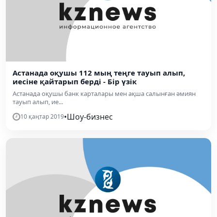
Астанада оқушы 112 мың теңге тауып алып,
иесіне қайтарып берді - Бір үзік
Астанада оқушы банк карталары мен ақша салынған әмиян
тауып алып, ие...
•
Шоу-бизнес
10 қаңтар 2019