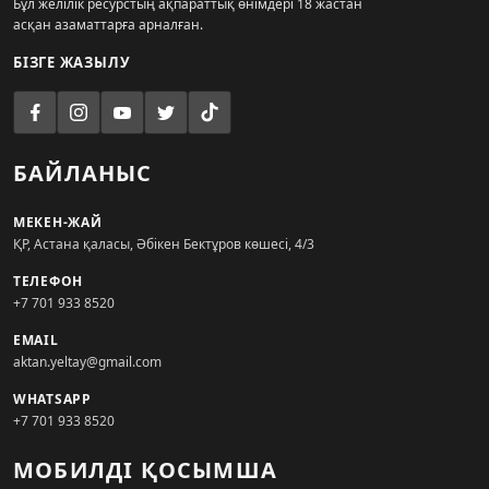
Бұл желілік ресурстың ақпараттық өнімдері 18 жастан
асқан азаматтарға арналған.
БІЗГЕ ЖАЗЫЛУ
БАЙЛАНЫС
МЕКЕН-ЖАЙ
ҚР, Астана қаласы, Әбікен Бектұров көшесі, 4/3
ТЕЛЕФОН
+7 701 933 8520
EMAIL
aktan.yeltay@gmail.com
WHATSAPP
+7 701 933 8520
МОБИЛДІ ҚОСЫМША