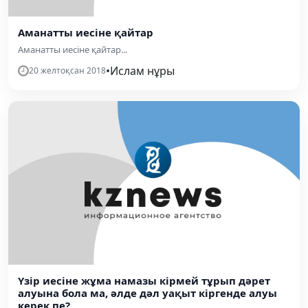
Аманатты иесіне қайтар
Аманатты иесіне қайтар...
•
Ислам нұры
20 желтоқсан 2018
Үзір иесіне жұма намазы кірмей тұрып дәрет
алуына бола ма, әлде дәл уақыт кіргенде алуы
керек пе?