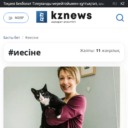
Тоқаев Бекболат Тілеуханды мерейтойымен құттықтап, шығармашылық т
Тоқаев Бекболат Тілеуханды мерейтойымен құттықтап, шығармашылық т
RU
KZ
МӘЗІР
Басты бет
/
#иесіне
#иесіне
Жалпы:
11
жаңалық