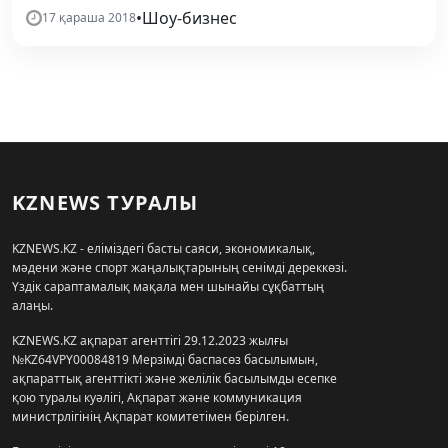
•
Шоу-бизнес
17 қараша 2018
KZNEWS ТУРАЛЫ
KZNEWS.KZ - еліміздегі басты саяси, экономикалық,
мәдени және спорт жаңалықтарының сенімді дереккөзі.
Үздік сараптамалық мақала мен шынайы сұқбаттың
алаңы.
KZNEWS.KZ ақпарат агенттігі 29.12.2023 жылғы
№KZ64VPY00084819 Мерзімді баспасөз басылымын,
ақпараттық агенттікті және желілік басылымды есепке
қою туралы куәлігі, Ақпарат және коммуникация
министрлігінің Ақпарат комитетімен берілген.