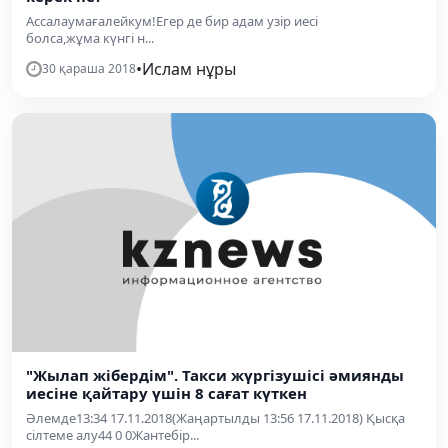
Ассалаумағалейкум!Егер де бир адам узір иесі
болса,жұма күнгі н...
•
Ислам нұры
30 қараша 2018
"Жылап жібердім". Такси жүргізушісі әмиянды
иесіне қайтару үшін 8 сағат күткен
Әлемде13:34 17.11.2018(Жаңартылды 13:56 17.11.2018) Қысқа
сілтеме алу44 0 0Жантебір...