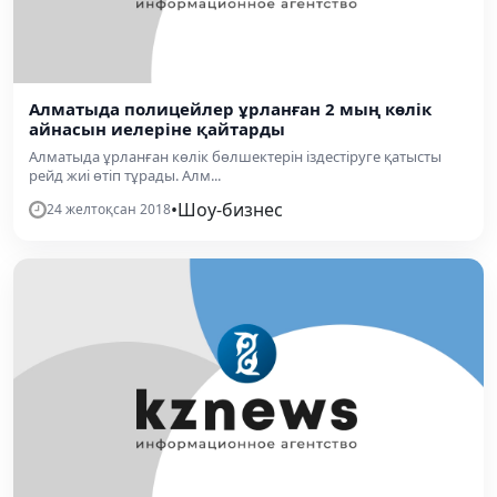
Алматыда полицейлер ұрланған 2 мың көлік
айнасын иелеріне қайтарды
Алматыда ұрланған көлік бөлшектерін іздестіруге қатысты
рейд жиі өтіп тұрады. Алм...
•
Шоу-бизнес
24 желтоқсан 2018