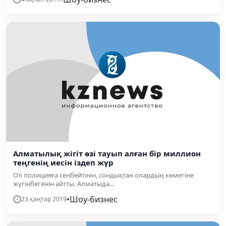
Алматылық жігіт өзі тауып алған бір миллион
теңгенің иесін іздеп жүр
Ол полицияға сенбейтінін, сондықтан олардың көмегіне
жүгінбегенін айтты. Алматыда...
•
Шоу-бизнес
23 қаңтар 2019