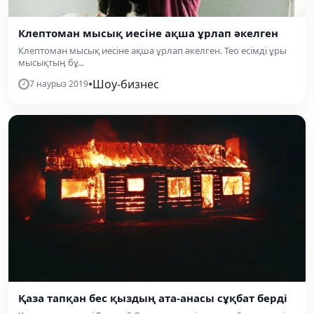
Клептоман мысық иесіне ақша ұрлап әкелген
Клептоман мысық иесіне ақша ұрлап әкелген. Тео есімді ұры
мысықтың бұ...
•
Шоу-бизнес
7 наурыз 2019
Қаза тапқан бес қыздың ата-анасы сұқбат берді