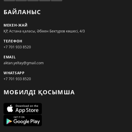
БАЙЛАНЫС
МЕКЕН-ЖАЙ
ҚР, Астана қаласы, Әбікен Бектұров көшесі, 4/3
ТЕЛЕФОН
+7 701 933 8520
EMAIL
aktan.yeltay@gmail.com
WHATSAPP
+7 701 933 8520
МОБИЛДІ ҚОСЫМША