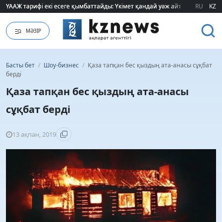
ҮААЖ тарифі екі есеге қымбаттайды: Үкімет қандай уәж айтады?
ҮААЖ тарифі екі есеге қымбаттайды: Үкімет қандай уәж айтады?
RU
KZ
МӘЗІР
Басты бет
/
Шоу-бизнес
/
Қаза тапқан бес қыздың ата-анасы сұқбат
берді
Қаза тапқан бес қыздың ата-анасы
сұқбат берді
13 ақпан, 2019