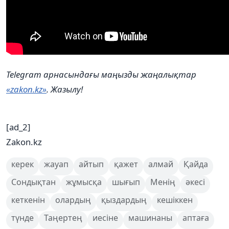
Telegram арнасындағы маңызды жаңалықтар
«zakon.kz»
. Жазылу!
[ad_2]
Zakon.kz
керек
жауап
айтып
қажет
алмай
Қайда
Сондықтан
жұмысқа
шығып
Менің
әкесі
кеткенін
олардың
қыздардың
кешіккен
түнде
Таңертең
иесіне
машинаны
аптаға