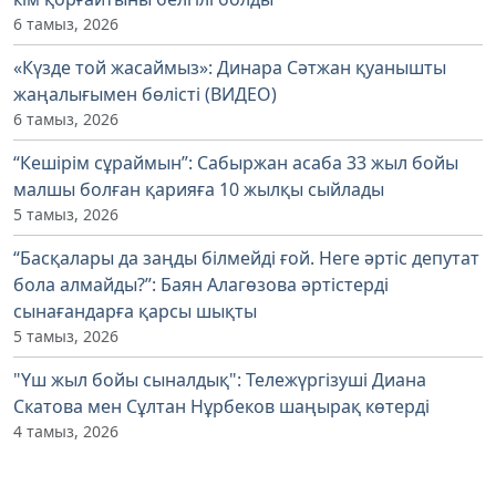
6 тамыз, 2026
«Күзде той жасаймыз»: Динара Сәтжан қуанышты
жаңалығымен бөлісті (ВИДЕО)
6 тамыз, 2026
“Кешірім сұраймын”: Сабыржан асаба 33 жыл бойы
малшы болған қарияға 10 жылқы сыйлады
5 тамыз, 2026
“Басқалары да заңды білмейді ғой. Неге әртіс депутат
бола алмайды?”: Баян Алагөзова әртістерді
сынағандарға қарсы шықты
5 тамыз, 2026
"Үш жыл бойы сыналдық": Тележүргізуші Диана
Скатова мен Сұлтан Нұрбеков шаңырақ көтерді
4 тамыз, 2026