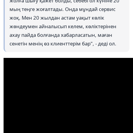
жолға шығу қажет болды, себебі ол күніне 20
мың теңге жоғалтады. Онда мұндай сервис
жоқ. Мен 20 жылдан астам уақыт көлік
жөндеумен айналысып келем, көліктерінен
ахау пайда болғанда хабарласатын, маған
сенетін менің өз клиенттерім бар", - деді ол.