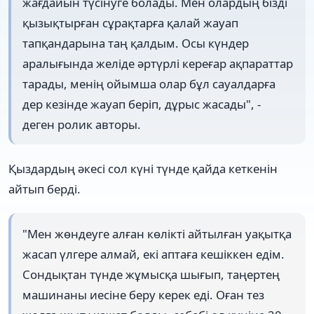
жағдайын түсінуге болады. Мен олардың бізді
қызықтырған сұрақтарға қалай жауап
тапқандарына таң қалдым. Осы күндер
аралығында желіде әртүрлі кереғар ақпараттар
тарады, менің ойымша олар бұл сауалдарға
дер кезінде жауап беріп, дұрыс жасады", -
деген ролик авторы.
Қыздардың әкесі сол күні түнде қайда кеткенін
айтып берді.
"Мен жөндеуге алған көлікті айтылған уақытқа
жасап үлгере алмай, екі аптаға кешіккен едім.
Сондықтан түнде жұмысқа шығып, таңертең
машинаны иесіне беру керек еді. Оған тез