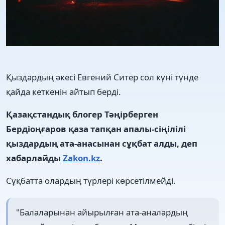
Қыздардың әкесі Евгений Ситер сол күні түнде
қайда кеткенін айтып берді.
Қазақстандық блогер Тәңірберген
Бердіоңғаров қаза тапқан апалы-сіңілілі
қыздардың ата-анасынан сұқбат алды, деп
хабарлайды
Zakon.kz
.
Сұқбатта олардың түрлері көрсетілмейді.
"Балаларынан айырылған ата-аналардың