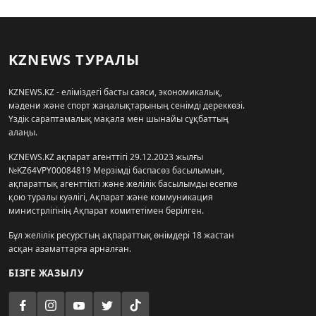
KZNEWS ТУРАЛЫ
KZNEWS.KZ - еліміздегі басты саяси, экономикалық,
мәдени және спорт жаңалықтарының сенімді дереккөзі.
Үздік сараптамалық мақала мен шынайы сұқбаттың
алаңы.
KZNEWS.KZ ақпарат агенттігі 29.12.2023 жылғы
№KZ64VPY00084819 Мерзімді баспасөз басылымын,
ақпараттық агенттікті және желілік басылымды есепке
қою туралы куәлігі, Ақпарат және коммуникация
министрлігінің Ақпарат комитетімен берілген.
Бұл желілік ресурстың ақпараттық өнімдері 18 жастан
асқан азаматтарға арналған.
БІЗГЕ ЖАЗЫЛУ