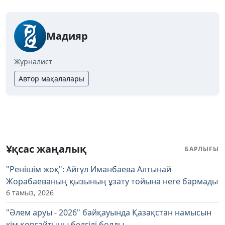
Мадияр
Журналист
Автор мақалалары
Ұқсас жаңалық
БАРЛЫҒЫ
"Ренішім жоқ": Айгүл Иманбаева Алтынай
Жорабаеваның қызының ұзату тойына неге бармады
6 тамыз, 2026
"Әлем аруы - 2026" байқауында Қазақстан намысын
кім қорғайтыны белгілі болды