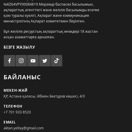
№KZ64VPY00084819 Мерзімді баспасөз басылымын,
ақпараттық агенттікті және желілік басылымды есепке
қою туралы куәлігі, Ақпарат және коммуникация
министрлігінің Ақпарат комитетімен берілген.
Бұл желілік ресурстың ақпараттық өнімдері 18 жастан
асқан азаматтарға арналған.
БІЗГЕ ЖАЗЫЛУ
БАЙЛАНЫС
МЕКЕН-ЖАЙ
ҚР, Астана қаласы, Әбікен Бектұров көшесі, 4/3
ТЕЛЕФОН
+7 701 933 8520
EMAIL
aktan.yeltay@gmail.com