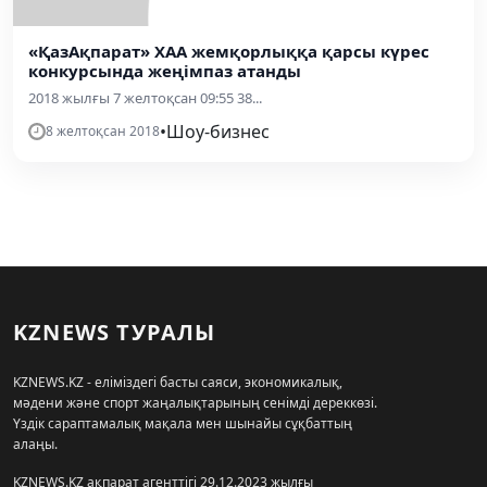
«ҚазАқпарат» ХАА жемқорлыққа қарсы күрес
конкурсында жеңімпаз атанды
2018 жылғы 7 желтоқсан 09:55 38...
•
Шоу-бизнес
8 желтоқсан 2018
KZNEWS ТУРАЛЫ
KZNEWS.KZ - еліміздегі басты саяси, экономикалық,
мәдени және спорт жаңалықтарының сенімді дереккөзі.
Үздік сараптамалық мақала мен шынайы сұқбаттың
алаңы.
KZNEWS.KZ ақпарат агенттігі 29.12.2023 жылғы