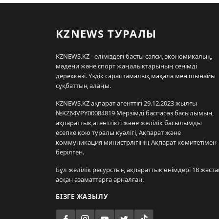
KZNEWS ТУРАЛЫ
KZNEWS.KZ - еліміздегі басты саяси, экономикалық,
мәдени және спорт жаңалықтарының сенімді
дереккөзі. Үздік сараптамалық мақала мен шынайы
сұқбаттың алаңы.
KZNEWS.KZ ақпарат агенттігі 29.12.2023 жылғы
№KZ64VPY00084819 Мерзімді баспасөз басылымын,
ақпараттық агенттікті және желілік басылымды
есепке қою туралы куәлігі, Ақпарат және
коммуникация министрлігінің Ақпарат комитетімен
берілген.
Бұл желілік ресурстың ақпараттық өнімдері 18 жаста
асқан азаматтарға арналған.
БІЗГЕ ЖАЗЫЛУ