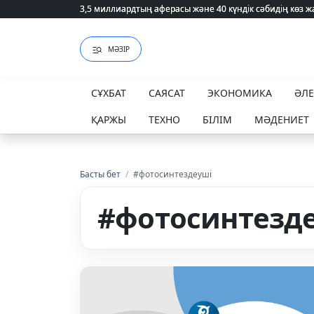
3,5 миллиардтың аферасы және 40 күндік сәбидің көз
3,5 миллиардтың аферасы және 40 күндік сәбидің көз
МӘЗІР
СҰХБАТ
САЯСАТ
ЭКОНОМИКА
ӘЛ
ҚАРЖЫ
ТЕХНО
БІЛІМ
МӘДЕНИЕТ
Басты бет
/
#фотосинтездеуші
#фотосинтезд