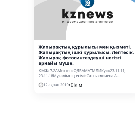
Жапырақтың құрылысы мен қызметі.
Жапырақтың ішкі құрылысы. Лептесік.
Жапырақ фотосинтездеуші негізгі
арнайы мүше.
ҚМЖ: 7.2АМектеп: ОДБАМАТМЛИКүні:23.11.11;
23.11.18Мұғалімнің есімі: Саттыкличева А....
•
Білім
12 ақпан 2019