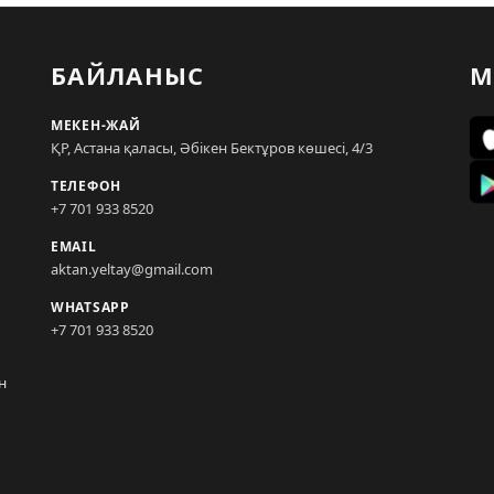
БАЙЛАНЫС
М
МЕКЕН-ЖАЙ
ҚР, Астана қаласы, Әбікен Бектұров көшесі, 4/3
ТЕЛЕФОН
+7 701 933 8520
EMAIL
aktan.yeltay@gmail.com
WHATSAPP
+7 701 933 8520
н