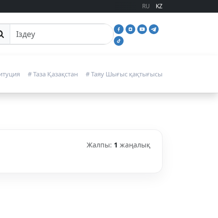
RU
KZ
йттан іздеу
итуция
# Таза Қазақстан
# Таяу Шығыс қақтығысы
Жалпы:
1
жаңалық