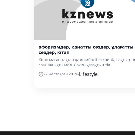
афоризмдер, қанатты сөздер, ұлағатты
сөздер, кітап
Кітап маған тақтан да қымбатШекспирҚазақтың ті
соншалықты мол. Ләкин қазақтың тіл...
•
Lifestyle
22 желтоқсан 2019