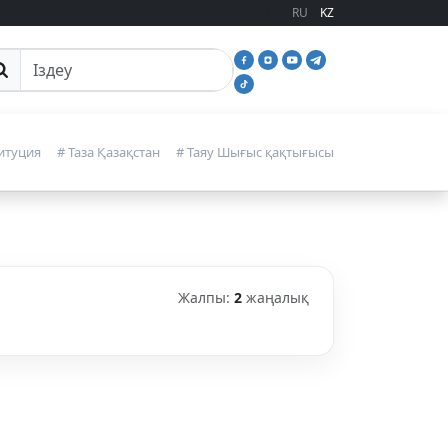
RU
KZ
йттан іздеу
итуция
# Таза Қазақстан
# Таяу Шығыс қақтығысы
Жалпы:
2
жаңалық