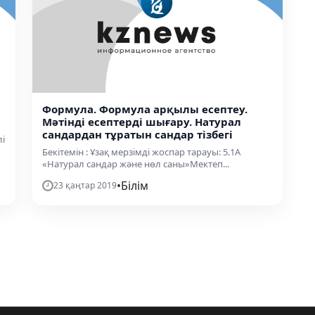
Формула. Формула арқылы есептеу.
Мәтінді есептерді шығару. Натурал
сандардан тұратын сандар тізбегі
лі
Бекітемін : Ұзақ мерзімді жоспар тарауы: 5.1А
«Натурал сандар және нөл саны»Мектеп...
•
Білім
23 қаңтар 2019