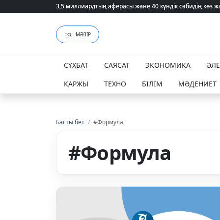
3,5 миллиардтың аферасы және 40 күндік сәбидің көз
3,5 миллиардтың аферасы және 40 күндік сәбидің көз
МӘЗІР
СҰХБАТ
САЯСАТ
ЭКОНОМИКА
ӘЛ
ҚАРЖЫ
ТЕХНО
БІЛІМ
МӘДЕНИЕТ
Басты бет
/
#Формула
#Формула