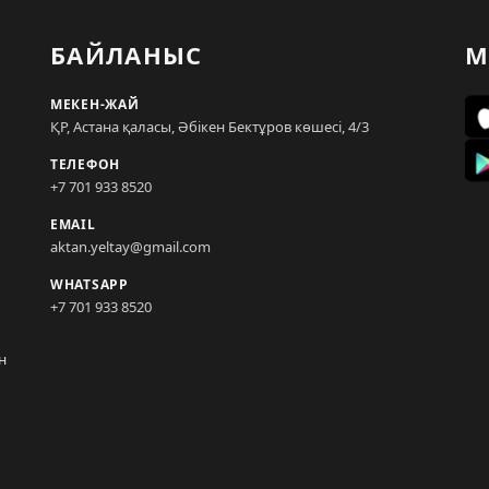
БАЙЛАНЫС
М
МЕКЕН-ЖАЙ
ҚР, Астана қаласы, Әбікен Бектұров көшесі, 4/3
ТЕЛЕФОН
+7 701 933 8520
EMAIL
aktan.yeltay@gmail.com
WHATSAPP
+7 701 933 8520
н