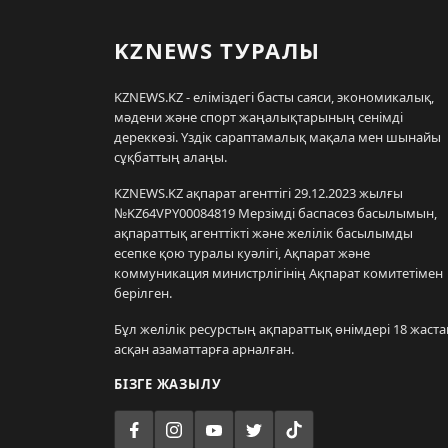
KZNEWS ТУРАЛЫ
KZNEWS.KZ - еліміздегі басты саяси, экономикалық,
мәдени және спорт жаңалықтарының сенімді
дереккөзі. Үздік сараптамалық мақала мен шынайы
сұқбаттың алаңы.
KZNEWS.KZ ақпарат агенттігі 29.12.2023 жылғы
№KZ64VPY00084819 Мерзімді баспасөз басылымын,
ақпараттық агенттікті және желілік басылымды
есепке қою туралы куәлігі, Ақпарат және
коммуникация министрлігінің Ақпарат комитетімен
берілген.
Бұл желілік ресурстың ақпараттық өнімдері 18 жаста
асқан азаматтарға арналған.
БІЗГЕ ЖАЗЫЛУ