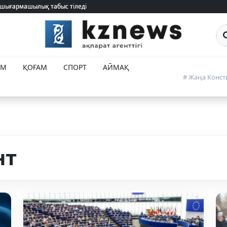
 шығармашылық табыс тіледі
 шығармашылық табыс тіледі
Са
ЕМ
ҚОҒАМ
СПОРТ
АЙМАҚ
# Жаңа Конст
нт