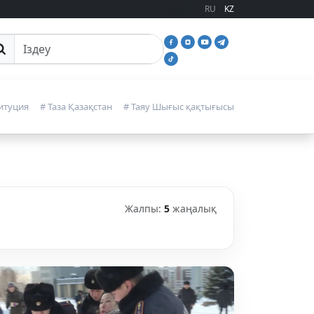
RU
KZ
йттан іздеу
итуция
# Таза Қазақстан
# Таяу Шығыс қақтығысы
Жалпы:
5
жаңалық