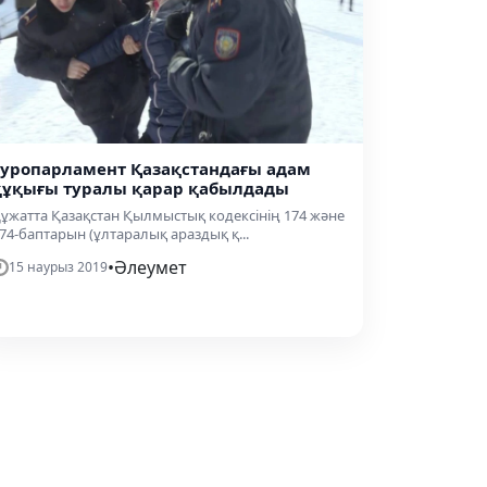
Еуропарламент Қазақстандағы адам
құқығы туралы қарар қабылдады
ұжатта Қазақстан Қылмыстық кодексінің 174 және
74-баптарын (ұлтаралық араздық қ...
•
Әлеумет
15 наурыз 2019