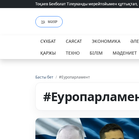
Тоқаев Бекболат Тілеуханды мерейтойымен құттықтап,
Тоқаев Бекболат Тілеуханды мерейтойымен құттықтап,
МӘЗІР
СҰХБАТ
САЯСАТ
ЭКОНОМИКА
ӘЛ
ҚАРЖЫ
ТЕХНО
БІЛІМ
МӘДЕНИЕТ
Басты бет
/
#Еуропарламент
#Еуропарламе