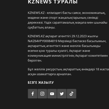
KZNEWS ТУРАЛЫ
KZNEWS.KZ - еліміздегі басты саяси, экономикалық,
мәдени және спорт жаңалықтарының сенімді
дереккөзі. Үздік сараптамалық мақала мен шынайы
сұқбаттың алаңы.
KZNEWS.KZ ақпарат агенттігі 29.12.2023 жылғы
№KZ64VPY00084819 Мерзімді баспасөз басылымын,
ақпараттық агенттікті және желілік басылымды
есепке қою туралы куәлігі, Ақпарат және
коммуникация министрлігінің Ақпарат комитетімен
берілген.
Бұл желілік ресурстың ақпараттық өнімдері 18 жаста
асқан азаматтарға арналған.
БІЗГЕ ЖАЗЫЛУ