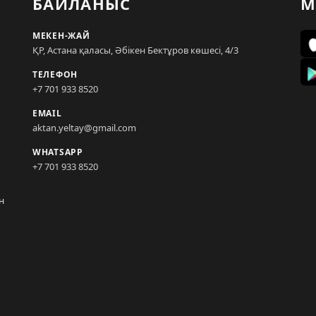
БАЙЛАНЫС
М
МЕКЕН-ЖАЙ
ҚР, Астана қаласы, Әбікен Бектұров көшесі, 4/3
ТЕЛЕФОН
+7 701 933 8520
EMAIL
aktan.yeltay@gmail.com
WHATSAPP
+7 701 933 8520
н