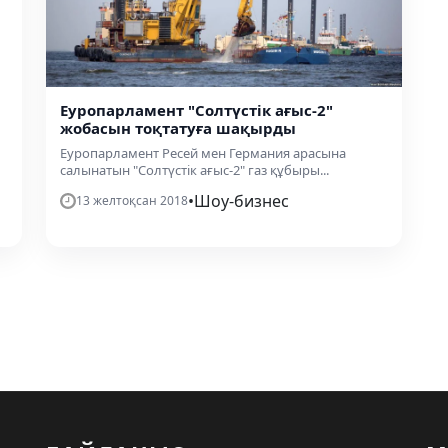
Еуропарламент "Солтүстік ағыс-2"
жобасын тоқтатуға шақырды
Еуропарламент Ресей мен Германия арасына
салынатын "Солтүстік ағыc-2" газ құбыры...
•
Шоу-бизнес
13 желтоқсан 2018