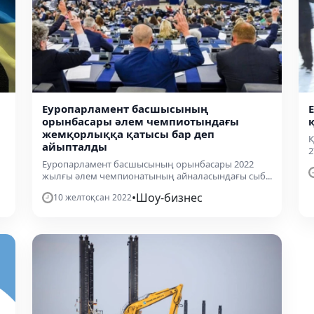
Еуропарламент басшысының
орынбасары әлем чемпиотындағы
жемқорлыққа қатысы бар деп
Қ
айыпталды
2
Еуропарламент басшысының орынбасары 2022
жылғы әлем чемпионатының айналасындағы сыб...
•
Шоу-бизнес
10 желтоқсан 2022