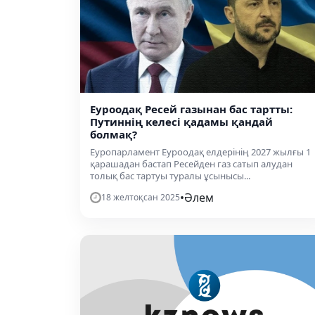
Еуроодақ Ресей газынан бас тартты:
Путиннің келесі қадамы қандай
болмақ?
Еуропарламент Еуроодақ елдерінің 2027 жылғы 1
қарашадан бастап Ресейден газ сатып алудан
толық бас тартуы туралы ұсынысы...
•
Әлем
18 желтоқсан 2025