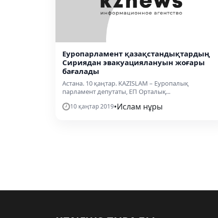
Еуропарламент қазақстандықтардың
Сириядан эвакуациялануын жоғары
бағалады
Астана. 10 қаңтар. KAZISLAM – Еуропалық
парламент депутаты, ЕП Орталық...
•
Ислам нұры
10 қаңтар 2019