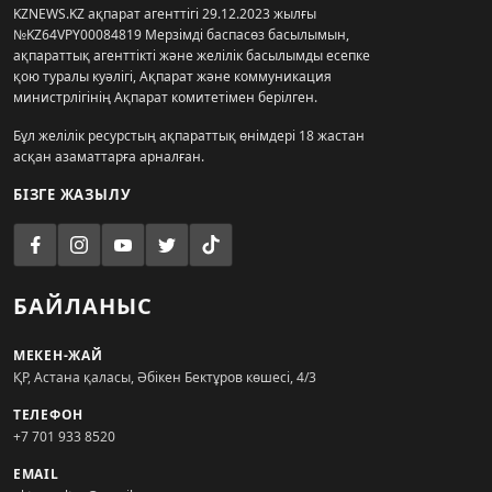
KZNEWS.KZ ақпарат агенттігі 29.12.2023 жылғы
№KZ64VPY00084819 Мерзімді баспасөз басылымын,
ақпараттық агенттікті және желілік басылымды есепке
қою туралы куәлігі, Ақпарат және коммуникация
министрлігінің Ақпарат комитетімен берілген.
Бұл желілік ресурстың ақпараттық өнімдері 18 жастан
асқан азаматтарға арналған.
БІЗГЕ ЖАЗЫЛУ
БАЙЛАНЫС
МЕКЕН-ЖАЙ
ҚР, Астана қаласы, Әбікен Бектұров көшесі, 4/3
ТЕЛЕФОН
+7 701 933 8520
EMAIL