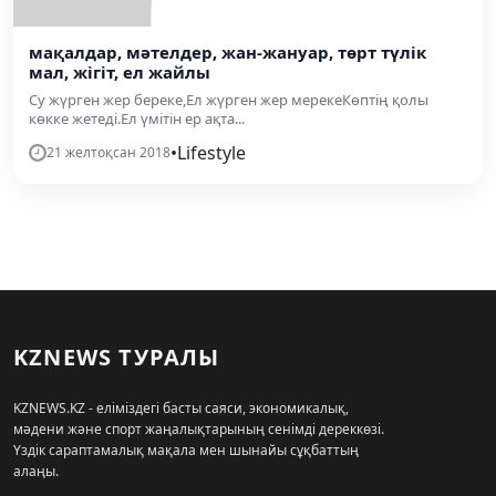
мақалдар, мәтелдер, жан-жануар, төрт түлік
мал, жігіт, ел жайлы
Су жүрген жер береке,Ел жүрген жер мерекеКөптің қолы
көкке жетеді.Ел үмітін ер ақта...
•
Lifestyle
21 желтоқсан 2018
KZNEWS ТУРАЛЫ
KZNEWS.KZ - еліміздегі басты саяси, экономикалық,
мәдени және спорт жаңалықтарының сенімді дереккөзі.
Үздік сараптамалық мақала мен шынайы сұқбаттың
алаңы.