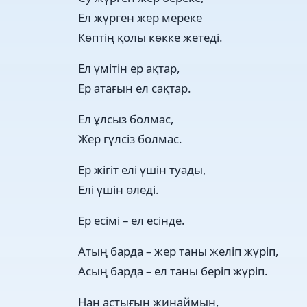
Ел жүрген жер мереке
Көптің қолы көкке жетеді.
Ел үмітін ер ақтар,
Ер атағын ел сақтар.
Ел ұлсыз болмас,
Жер гүлсіз болмас.
Ер жігіт елі үшін туады,
Елі үшін өледі.
Ер есімі – ел есінде.
Атың барда – жер таны желіп жүріп,
Асың барда – ел таны беріп жүріп.
Нан астығын жинаймын,