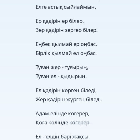
Елге астық сыйлаймын.
Ер қадірін ер білер,
Зер қадірін зергер білер.
Еңбек қылмай ер оңбас,
Бірлік қылмай ел оңбас.
Туған жер - тұғырың,
Туған ел - қыдырың.
Ел қадірін көрген біледі,
Жер қадірін жүрген біледі.
Адам елінде көгерер,
Қоға көлінде көгерер.
Ел - елдің бәрі жақсы,