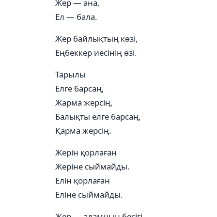
Жер — ана,
Ел — бала.
Жер байлықтың көзі,
Еңбеккер иесінің өзі.
Тарылы
Елге барсаң,
Жарма жерсің,
Балықты елге барсаң,
Қарма жерсің.
Жерін қорлаған
Жеріне сыймайды.
Елін қорлаған
Еліне сыймайды.
Жер — адамның бесігі.