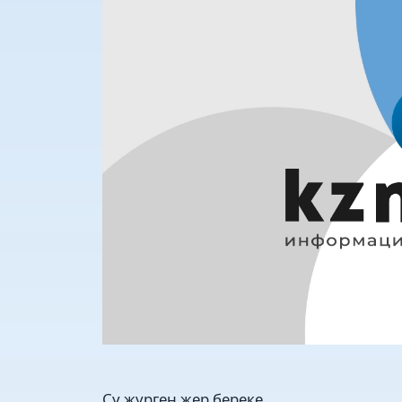
Су жүрген жер береке,