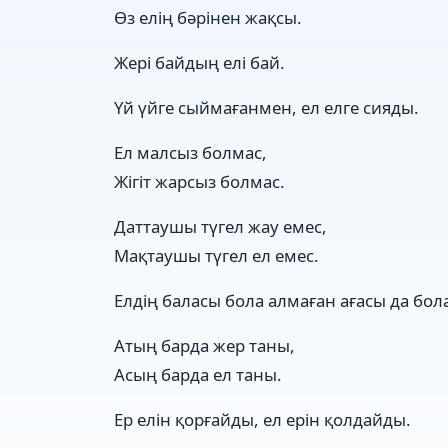
Өз елің бәрінен жақсы.
Жері байдың елі бай.
Үй үйге сыймағанмен, ел елге сияды.
Ел малсыз болмас,
Жігіт жарсыз болмас.
Даттаушы түгел жау емес,
Мақтаушы түгел ел емес.
Елдің баласы бола алмаған ағасы да бо
Атың барда жер таны,
Асың барда ел таны.
Ер елін қорғайды, ел ерін қолдайды.