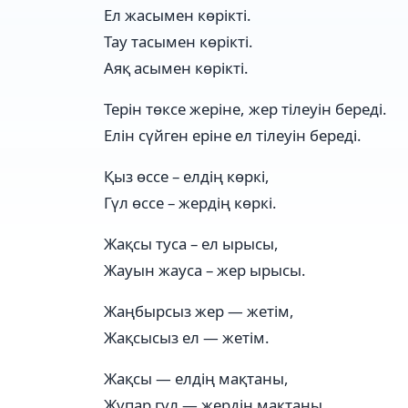
Ел жасымен көрікті.
Тау тасымен көрікті.
Аяқ асымен көрікті.
Терін төксе жеріне, жер тілеуін береді.
Елін сүйген еріне ел тілеуін береді.
Қыз өссе – елдiң көркi,
Гүл өссе – жердiң көркi.
Жақсы туса – ел ырысы,
Жауын жауса – жер ырысы.
Жаңбырсыз жер — жетім,
Жақсысыз ел — жетім.
Жақсы — елдің мақтаны,
Жұпар гүл — жердің мақтаны.