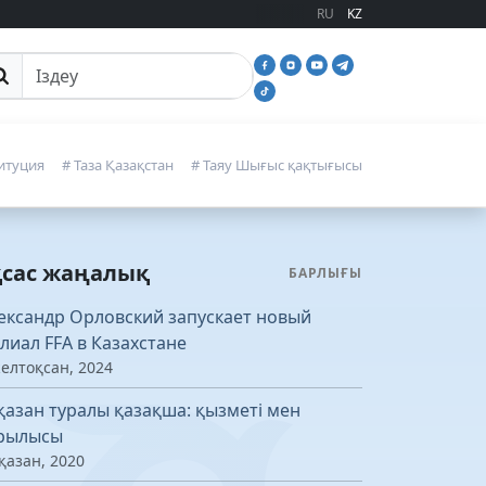
RU
KZ
йттан іздеу
итуция
# Таза Қазақстан
# Таяу Шығыс қақтығысы
қсас жаңалық
БАРЛЫҒЫ
ександр Орловский запускает новый
лиал FFA в Казахстане
желтоқсан, 2024
қазан туралы қазақша: қызметі мен
рылысы
қазан, 2020