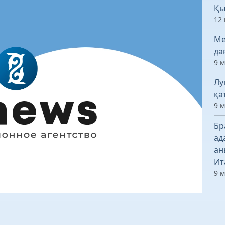
Қы
12 
Ме
да
9 
Лу
қа
9 
Бр
ад
ан
Ит
9 