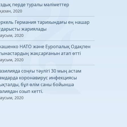
здық перде туралы мәліметтер
қазан, 2020
ркель Германия тарихындағы ең нашар
ғдарысты жариялады
маусым, 2020
кашенко НАТО және Еуропалық Одақпен
тынастардың жақсарғанын атап өтті
маусым, 2020
азилияда соңғы тәулігі 30 мың астам
амдарда коронавирус инфекциясы
ықталды, бұл өлім саны бойынша
алиядан озып кетті.
маусым, 2020