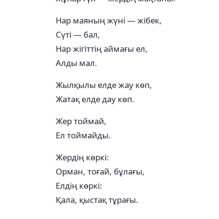
Нар маяның жүні — жібек,
Сүті — бал,
Нар жігіттің аймағы ел,
Алды мал.
Жылқылы елде жау көп,
Жатақ елде дау көп.
Жер тоймай,
Ел тоймайды.
Жердің көркі:
Орман, тоғай, бұлағы,
Елдің көркі:
Қала, қыстақ тұрағы.