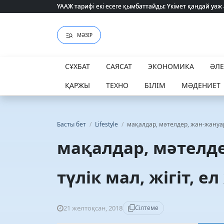
ҮААЖ тарифі екі есеге қымбаттайды: Үкімет қандай уәж
ҮААЖ тарифі екі есеге қымбаттайды: Үкімет қандай уәж
МӘЗІР
СҰХБАТ
САЯСАТ
ЭКОНОМИКА
ӘЛ
ҚАРЖЫ
ТЕХНО
БІЛІМ
МӘДЕНИЕТ
Басты бет
/
Lifestyle
/
мақалдар, мәтелдер, жан-жануар,
мақалдар, мәтелде
түлік мал, жігіт, е
21 желтоқсан, 2018
Сілтеме