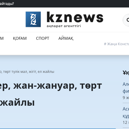
 айтады?
 айтады?
Са
ЕМ
ҚОҒАМ
СПОРТ
АЙМАҚ
# Жаңа Конст
Ұ
 төрт түлік мал, жігіт, ел жайлы
р, жан-жануар, төрт
Ал
фи
9 
л жайлы
Ас
құ
12 