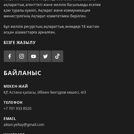
ақпараттық агенттікті және желілік басылымды есепке
қою туралы куәлігі, Ақпарат және коммуникация
министрлігінің Ақпарат комитетімен берілген.
Бұл желілік ресурстың ақпараттық өнімдері 18 жастан
асқан азаматтарға арналған.
БІЗГЕ ЖАЗЫЛУ
БАЙЛАНЫС
МЕКЕН-ЖАЙ
ҚР, Астана қаласы, Әбікен Бектұров көшесі, 4/3
ТЕЛЕФОН
+7 701 933 8520
EMAIL
aktan.yeltay@gmail.com