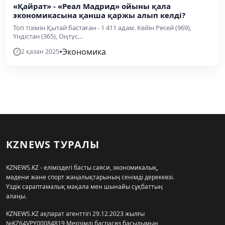
«Қайрат» - «Реал Мадрид» ойыны қала
экономикасына қанша қаржы алып келді?
Топ тізімін Қытай бастаған - 1 411 адам. Кейін Ресей (969),
Үндістан (365), Оңтүс...
•
Экономика
2 қазан 2025
KZNEWS ТУРАЛЫ
KZNEWS.KZ - еліміздегі басты саяси, экономикалық,
мәдени және спорт жаңалықтарының сенімді дереккөзі.
Үздік сараптамалық мақала мен шынайы сұқбаттың
алаңы.
KZNEWS.KZ ақпарат агенттігі 29.12.2023 жылғы
№KZ64VPY00084819 Мерзімді баспасөз басылымын,