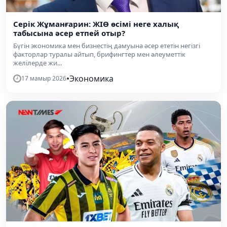
Серік Жұманғарин: ЖІӨ өсімі неге халық
табысына әсер етпей отыр?
Бүгін экономика мен бизнестің дамуына әсер ететін негізгі
факторлар туралы айтып, брифингтер мен әлеуметтік
желілерде жи...
•
Экономика
17 мамыр 2026