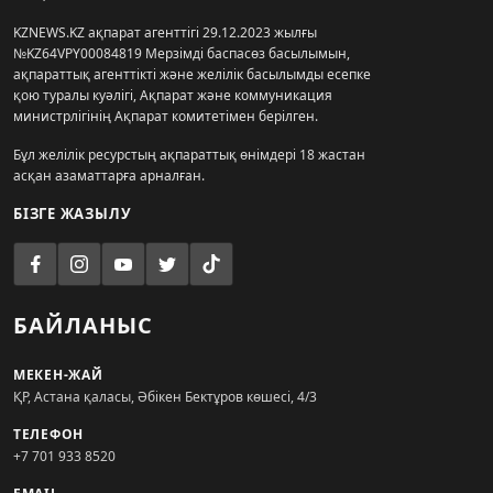
KZNEWS.KZ ақпарат агенттігі 29.12.2023 жылғы
№KZ64VPY00084819 Мерзімді баспасөз басылымын,
ақпараттық агенттікті және желілік басылымды есепке
қою туралы куәлігі, Ақпарат және коммуникация
министрлігінің Ақпарат комитетімен берілген.
Бұл желілік ресурстың ақпараттық өнімдері 18 жастан
асқан азаматтарға арналған.
БІЗГЕ ЖАЗЫЛУ
БАЙЛАНЫС
МЕКЕН-ЖАЙ
ҚР, Астана қаласы, Әбікен Бектұров көшесі, 4/3
ТЕЛЕФОН
+7 701 933 8520