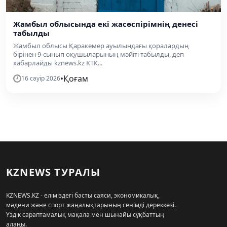
Жамбыл облысында екі жасөспірімнің денесі
табылды
Жамбыл облысы Қаракемер ауылындағы қоралардың
бірінен 9-сынып оқушыларының мәйіті табылды, деп
хабарлайды kznews.kz КТК...
•
Қоғам
16 сәуір 2026
KZNEWS ТУРАЛЫ
KZNEWS.KZ - еліміздегі басты саяси, экономикалық,
мәдени және спорт жаңалықтарының сенімді дереккөзі.
Үздік сараптамалық мақала мен шынайы сұқбаттың
алаңы.