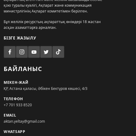
қою туралы куәлігі, Ақпарат және коммуникация
министрлігінің Ақпарат комитетімен берілген.
Бұл желілік ресурстың ақпараттық өнімдері 18 жастан
асқан азаматтарға арналған.
БІЗГЕ ЖАЗЫЛУ
БАЙЛАНЫС
МЕКЕН-ЖАЙ
ҚР, Астана қаласы, Әбікен Бектұров көшесі, 4/3
ТЕЛЕФОН
+7 701 933 8520
EMAIL
aktan.yeltay@gmail.com
WHATSAPP