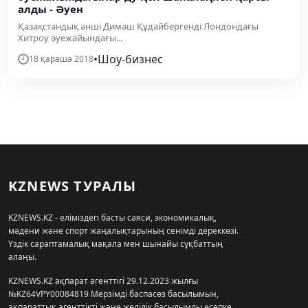
алды - Әуен
Қазақстандық әнші Димаш Құдайбергенді Лондондағы
Хитроу әуежайындағы...
•
Шоу-бизнес
18 қараша 2018
KZNEWS ТУРАЛЫ
KZNEWS.KZ - еліміздегі басты саяси, экономикалық,
мәдени және спорт жаңалықтарының сенімді дереккөзі.
Үздік сараптамалық мақала мен шынайы сұқбаттың
алаңы.
KZNEWS.KZ ақпарат агенттігі 29.12.2023 жылғы
№KZ64VPY00084819 Мерзімді баспасөз басылымын,
ақпараттық агенттікті және желілік басылымды есепке