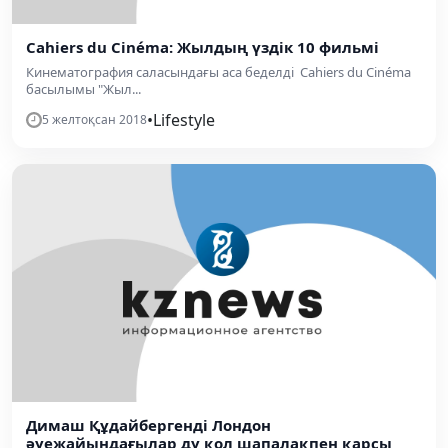
Cahiers du Cinéma: Жылдың үздік 10 фильмі
Кинематография саласындағы аса беделді Cahiers du Cinéma
басылымы "Жыл...
•
Lifestyle
5 желтоқсан 2018
Димаш Құдайбергенді Лондон
әуежайындағылар ду қол шапалақпен қарсы