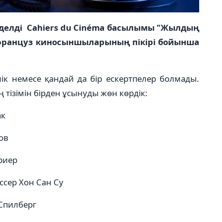
делді Cahiers du Cinéma басылымы "Жылдың
 француз киносыншыларының пікірі бойынша
к немесе қандай да бір ескертпелер болмады.
ң тізімін бірден ұсынуды жөн көрдік:
ак
ов
Триер
ссер Хон Сан Су
 Спилберг