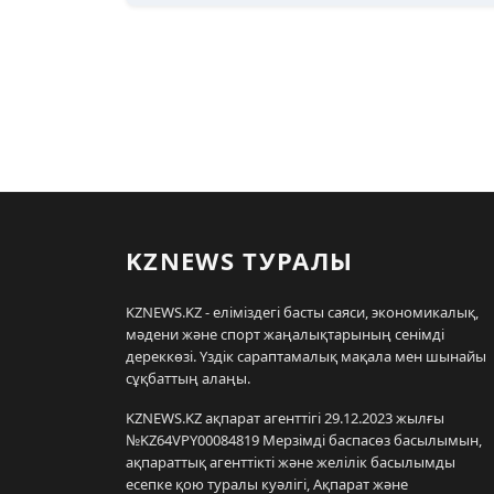
KZNEWS ТУРАЛЫ
KZNEWS.KZ - еліміздегі басты саяси, экономикалық,
мәдени және спорт жаңалықтарының сенімді
дереккөзі. Үздік сараптамалық мақала мен шынайы
сұқбаттың алаңы.
KZNEWS.KZ ақпарат агенттігі 29.12.2023 жылғы
№KZ64VPY00084819 Мерзімді баспасөз басылымын,
ақпараттық агенттікті және желілік басылымды
есепке қою туралы куәлігі, Ақпарат және