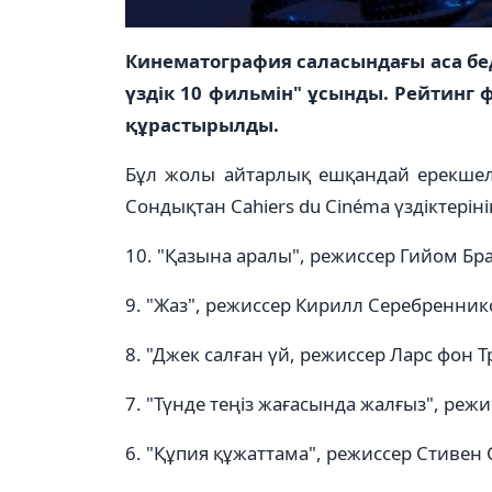
Кинематография саласындағы аса бе
үздік 10 фильмін" ұсынды. Рейтинг
құрастырылды.
Бұл жолы айтарлық ешқандай ерекшелі
Сондықтан Cahiers du Cinéma үздіктеріні
10. "Қазына аралы", режиссер Гийом Бр
9. "Жаз", режиссер Кирилл Серебренник
8. "Джек салған үй, режиссер Ларс фон 
7. "Түнде теңіз жағасында жалғыз", режи
6. "Құпия құжаттама", режиссер Стивен