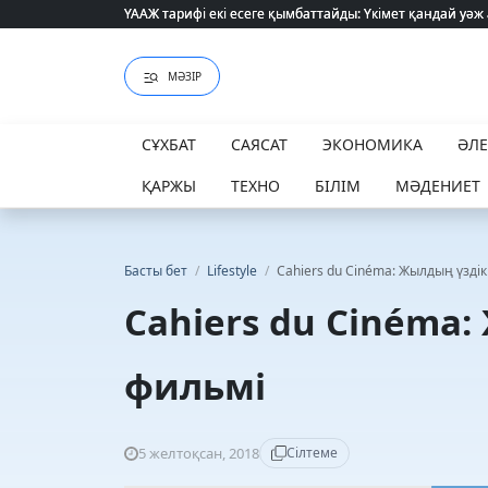
ҮААЖ тарифі екі есеге қымбаттайды: Үкімет қандай уәж
ҮААЖ тарифі екі есеге қымбаттайды: Үкімет қандай уәж
МӘЗІР
СҰХБАТ
САЯСАТ
ЭКОНОМИКА
ӘЛ
ҚАРЖЫ
ТЕХНО
БІЛІМ
МӘДЕНИЕТ
Басты бет
/
Lifestyle
/
Cahiers du Cinéma: Жылдың үздік
Cahiers du Cinéma:
фильмі
5 желтоқсан, 2018
Сілтеме