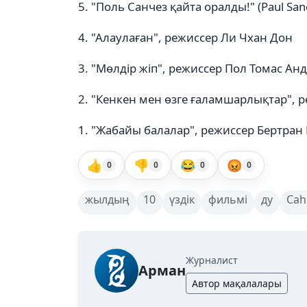
5. "Поль Санчез қайта оралды!" (Paul Sa
4. "Алаулаған", режиссер Ли Чхан Дон
3. "Мөлдір жіп", режиссер Пол Томас Ан
2. "Кенкен мен өзге ғаламшарлықтар",
1. "Жабайы балалар", режиссер Бертра
👍
👎
😂
😡
0
0
0
0
жылдың
10
үздік
фильмі
ду
Cah
Журналист
Арман
Автор мақалалары