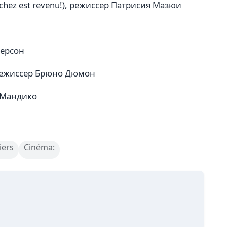
nchez est revenu!), режиссер Патрисия Мазюи
дерсон
 режиссер Брюно Дюмон
н Мандико
iers
Cinéma: