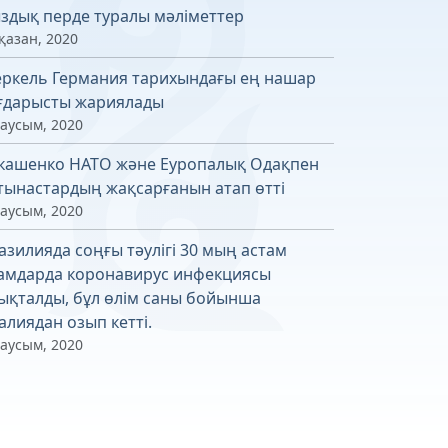
здық перде туралы мәліметтер
қазан, 2020
ркель Германия тарихындағы ең нашар
ғдарысты жариялады
маусым, 2020
кашенко НАТО және Еуропалық Одақпен
тынастардың жақсарғанын атап өтті
маусым, 2020
азилияда соңғы тәулігі 30 мың астам
амдарда коронавирус инфекциясы
ықталды, бұл өлім саны бойынша
алиядан озып кетті.
маусым, 2020