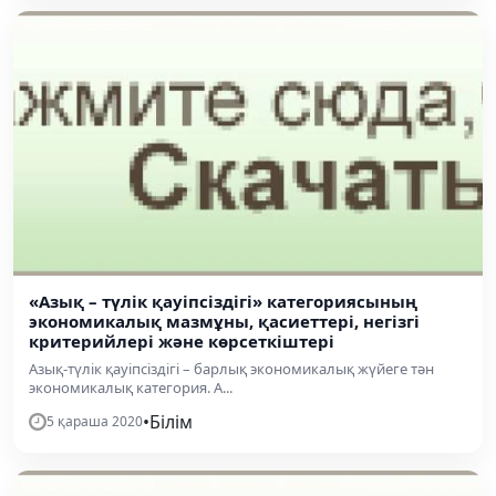
«Азық – түлік қауіпсіздігі» категориясының
экономикалық мазмұны, қасиеттері, негізгі
критерийлері және көрсеткіштері
Азық-түлік қауіпсіздігі – барлық экономикалық жүйеге тән
экономикалық категория. А...
•
Білім
5 қараша 2020