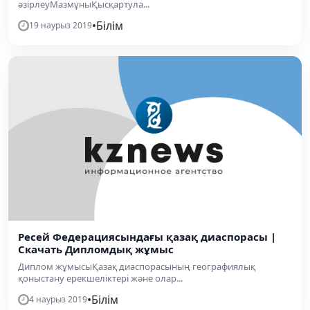
әзірлеуМазмұныҚысқартула...
•
Білім
19 наурыз 2019
Ресей Федерациясындағы қазақ диаспорасы |
Скачать Дипломдық жұмыс
Диплом жұмысыҚазақ диаспорасының географиялық
қоныстану ерекшеліктері және олар...
•
Білім
4 наурыз 2019