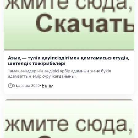
Азық — түлік қауіпсіздігімен қамтамасыз етудің
шетелдік тәжірибелері
Тамақ өнімдерінің өндірісі әрбір адамның және бүкіл
адамзаттың өмір сүру жағдайыны...
•
Білім
5 қараша 2020