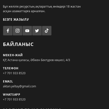
Бұл желілік ресурстың ақпараттық өнімдері 18 жастан
асқан азаматтарға арналған.
БІЗГЕ ЖАЗЫЛУ
БАЙЛАНЫС
МЕКЕН-ЖАЙ
ҚР, Астана қаласы, Әбікен Бектұров көшесі, 4/3
ТЕЛЕФОН
+7 701 933 8520
EMAIL
aktan.yeltay@gmail.com
WHATSAPP
+7 701 933 8520