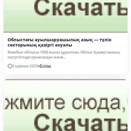
Облыстағы ауылшаруашылық азық — түлік
секторының қазіргі ахуалы
Жамбыл облысы 1939 жылы құрылған. Облыс Қазақстанның
оңтүстігінде орналасқан және...
•
Білім
5 қараша 2020