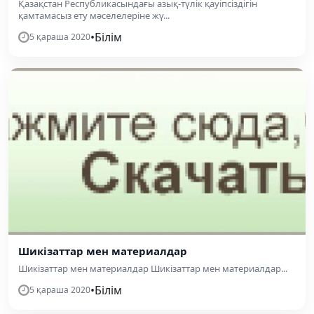
Қазақстан Республикасындағы азық-түлік қауіпсіздігін
қамтамасыз ету мәселелеріне жү...
•
Білім
5 қараша 2020
Шикізаттар мен материалдар
Шикізаттар мен материалдар Шикізаттар мен материалдар...
•
Білім
5 қараша 2020