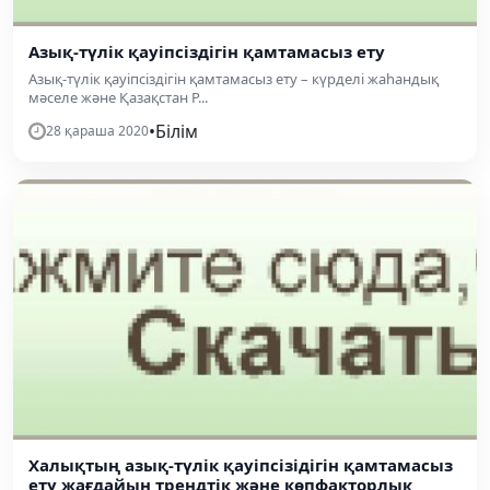
Азық-түлік қауіпсіздігін қамтамасыз ету
Азық-түлік қауіпсіздігін қамтамасыз ету – күрделі жаһандық
мәселе және Қазақстан Р...
•
Білім
28 қараша 2020
Халықтың азық-түлік қауіпсізідігін қамтамасыз
ету жағдайын трендтік және көпфакторлық