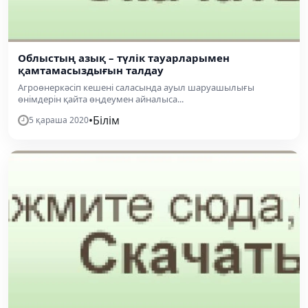
Облыстың азық – түлік тауарларымен
қамтамасыздығын талдау
Агроөнеркәсіп кешені саласын­да ауыл шаруашылығы
өнімдерін қайта өңдеумен айналыса...
•
Білім
5 қараша 2020