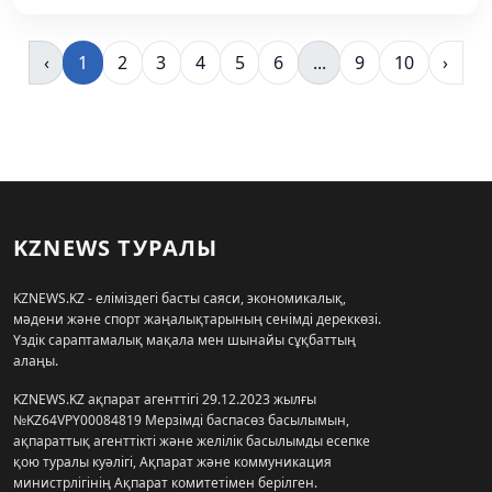
‹
1
2
3
4
5
6
...
9
10
›
KZNEWS ТУРАЛЫ
KZNEWS.KZ - еліміздегі басты саяси, экономикалық,
мәдени және спорт жаңалықтарының сенімді дереккөзі.
Үздік сараптамалық мақала мен шынайы сұқбаттың
алаңы.
KZNEWS.KZ ақпарат агенттігі 29.12.2023 жылғы
№KZ64VPY00084819 Мерзімді баспасөз басылымын,
ақпараттық агенттікті және желілік басылымды есепке
қою туралы куәлігі, Ақпарат және коммуникация
министрлігінің Ақпарат комитетімен берілген.