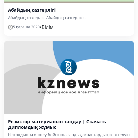
Абайдың сазгерлігі
Абайдың сазгерлігі Абайдың сазгерлігі...
•
Білім
5 қараша 2020
Резистор материалын таңдау | Скачать
Дипломдық жұмыс
Ылғалдықты өлшеу бойынша сандық аспаптардың зерттелуін