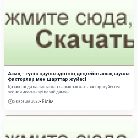
Азық – түлік қауіпсіздігінің деңгейін анықтаушы
факторлар мен шарттар жүйесі
Қазақстанда қалыптасқан нарықтық қатынастар жүйесі ел
экономикасын әрі қарай дамуы...
•
Білім
5 қараша 2020