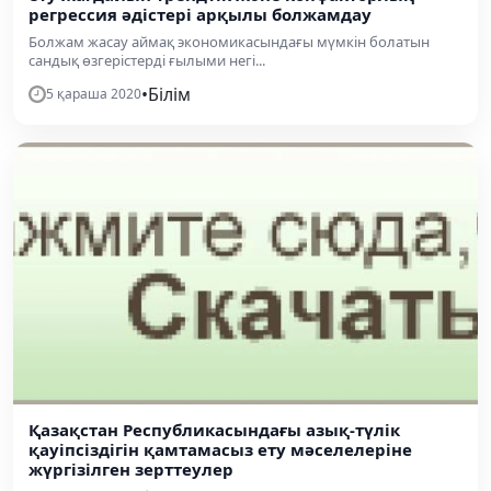
регрессия әдістері арқылы болжамдау
Болжам жасау аймақ экономикасындағы мүмкін болатын
сандық өзгерістерді ғылыми негі...
•
Білім
5 қараша 2020
Қазақстан Республикасындағы азық-түлік
қауіпсіздігін қамтамасыз ету мәселелеріне
жүргізілген зерттеулер