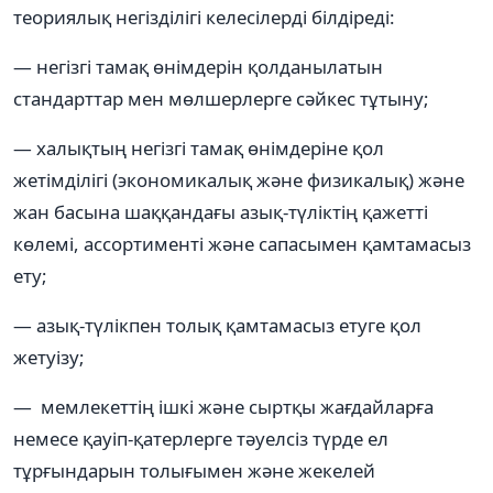
теориялық негізділігі келесілерді білдіреді:
— негізгі тамақ өнімдерін қолданылатын
стандарттар мен мөлшерлерге сәйкес тұтыну;
— халықтың негізгі тамақ өнімдеріне қол
жетімділігі (экономикалық және физикалық) және
жан басына шаққандағы азық-түліктің қажетті
көлемі, ассортименті және сапасымен қамтамасыз
ету;
— азық-түлікпен толық қамтамасыз етуге қол
жетуізу;
— мемлекеттің ішкі және сыртқы жағдайларға
немесе қауіп-қатерлерге тәуелсіз түрде ел
тұрғындарын толығымен және жекелей