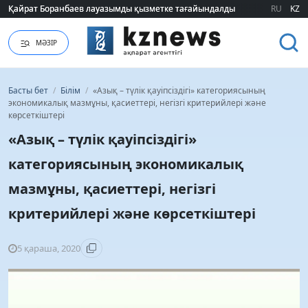
Грант иегерлері қашан белгілі болады?: Министрлік нақты мерзімді атад
Грант иегерлері қашан белгілі болады?: Министрлік нақты мерзімді атад
RU
KZ
МӘЗІР
Басты бет
/
Білім
/
«Азық – түлік қауіпсіздігі» категориясының
экономикалық мазмұны, қасиеттері, негізгі критерийлері және
көрсеткіштері
«Азық – түлік қауіпсіздігі»
категориясының экономикалық
мазмұны, қасиеттері, негізгі
критерийлері және көрсеткіштері
5 қараша, 2020