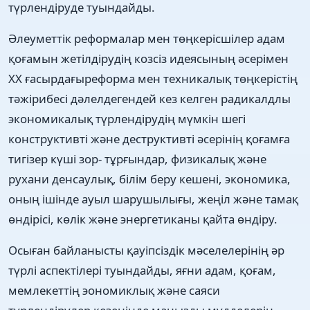
түрлендіруде туындайды.
Әлеуметтік реформалар мен төңкерісшілер адам
қоғамын жетілдірудің козсіз идеясының әсерімен
ХХ ғасырдағыреформа мен техникалық төңкерістің
тәжірибесі дәлелдегендей кез келген радикалдлы
экономикалық түрлендірудің мүмкін шегі
конструктивті және деструктивті әсерінің қоғамға
тигізер күші зор- тұрғындар, физикалық және
рухани денсаулық, білім беру кешені, экономика,
оның ішінде ауыл шарушылығы, жеңіл және тамақ
өндірісі, көлік және энергетиканы қайта өндіру.
Осыған байланысты қауіпсіздік мәселелерінің әр
түрлі аспектілері туындайды, яғни адам, қоғам,
мемлекеттің эономиклық және саяси