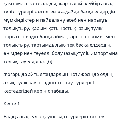
қамтамасыз ете алады, жартылай- кейбір азық-
түлік түрлері жетпеген жағдайда басқа елдердің
мүмкіндіктерін пайдалану есебінен нарықты
толықтыру, қарым-қатынастық- азық-түлік
нарығын елдің басқа аймақтарының көмегімен
толықтыру, тартымдылық- тек басқа елдердің
өнімдерінен тәуелді болу (азық-түлік импортына
толық тәуелділік). [6]
Жоғарыда айтылғандардың нәтижесінде елдің
азық-түлік қауіпсіздігін топтау түрлері 1-
кестедегідей көрініс табады.
Кесте 1
Елдің азық-түлік қауіпсіздігі түрлерін жіктеу