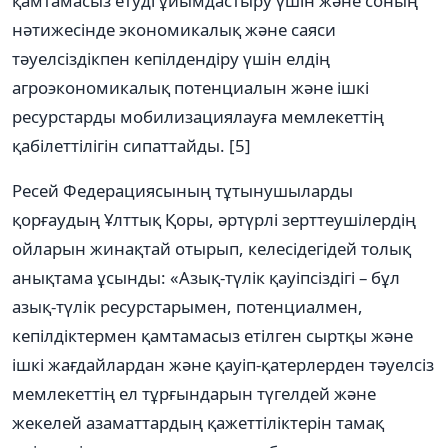
қамтамасыз етуді ұйымдастыру үшін және соның
нәтижесінде экономикалық және саяси
тәуелсіздікпен кепілдендіру үшін елдің
агроэкономикалық потенциалын және ішкі
ресурстарды мобилизациялауға мемлекеттің
қабілеттілігін сипаттайды. [5]
Ресей Федерациясының тұтынушыларды
қорғаудың Ұлттық Қоры, әртүрлі зерттеушілердің
ойларын жинақтай отырып, келесідегідей толық
анықтама ұсынды: «Азық-түлік қауіпсіздігі – бұл
азық-түлік ресурстарымен, потенциалмен,
кепілдіктермен қамтамасыз етілген сыртқы және
ішкі жағдайлардан және қауіп-қатерлерден тәуелсіз
мемлекеттің ел тұрғындарын түгелдей және
жекелей азаматтардың қажеттіліктерін тамақ