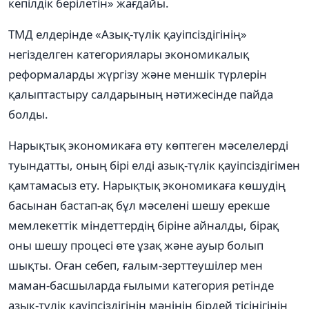
кепілдік берілетін» жағдайы.
ТМД елдерінде «Азық-түлік қауіпсіздігінің»
негізделген категориялары экономикалық
реформаларды жүргізу және меншік түрлерін
қалыптастыру салдарының нәтижесінде пайда
болды.
Нарықтық экономикаға өту көптеген мәселелерді
туындатты, оның бірі елді азық-түлік қауіпсіздігімен
қамтамасыз ету. Нарықтық экономикаға көшудің
басынан бастап-ақ бұл мәселені шешу ерекше
мемлекеттік міндеттердің біріне айналды, бірақ
оны шешу процесі өте ұзақ және ауыр болып
шықты. Оған себеп, ғалым-зерттеушілер мен
маман-басшыларда ғылыми категория ретінде
азық-түлік қауіпсіздігінің мәнінің бірдей тісінігінің