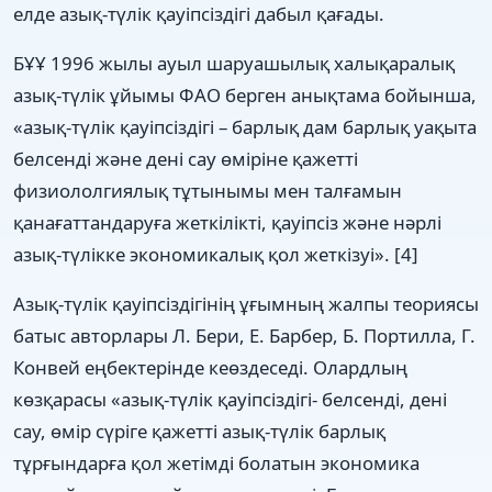
елде азық-түлік қауіпсіздігі дабыл қағады.
БҰҰ 1996 жылы ауыл шаруашылық халықаралық
азық-түлік ұйымы ФАО берген анықтама бойынша,
«азық-түлік қауіпсіздігі – барлық дам барлық уақыта
белсенді және дені сау өміріне қажетті
физиололгиялық тұтынымы мен талғамын
қанағаттандаруға жеткілікті, қауіпсіз және нәрлі
азық-түлікке экономикалық қол жеткізуі». [4]
Азық-түлік қауіпсіздігінің ұғымның жалпы теориясы
батыс авторлары Л. Бери, Е. Барбер, Б. Портилла, Г.
Конвей еңбектерінде кеөздеседі. Олардлың
көзқарасы «азық-түлік қауіпсіздігі- белсенді, дені
сау, өмір сүріге қажетті азық-түлік барлық
тұрғындарға қол жетімді болатын экономика