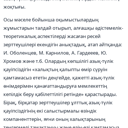
жоқтығы.
Осы мәселе бойынша оқымыстылардың
жұмыстарын талдай отырып, алғашқы әдістемелік-
теоретикалық аспектілерді жасаған ресей
зерттеушілері екендігін анықтадық, атап айтқанда:
И. Оболенцев, М. Карнилов, А. Гардееев, Ю.
Хромов және т.б. Олардың көпшілігі азық-түлік
қауіпсіздігін «халықтың қалыпты өмір сүруін
қамтамасыз ететін деңгейде, қажетті азық-түлік
өнімдерімен қанағаттандыруға мемлекеттің
кепілдік беру қабілеттілігі ретінде» қарастырады.
Бірақ, бірқатар зерттеушілер ұлттық азық-түлік
қауіпсіздігінің екі салыстырмалы өзіндік
компаненттерін, яғни оның халықтарының
теңгермелі тамақтануы және өзін-өзі қамтамасыз