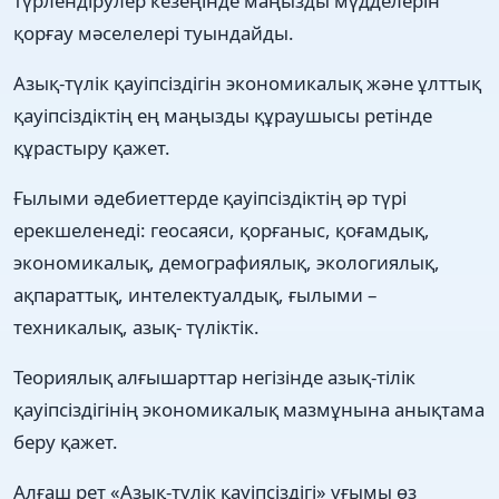
түрлендірулер кезеңінде маңызды мүдделерін
қорғау мәселелері туындайды.
Азық-түлік қауіпсіздігін экономикалық және ұлттық
қауіпсіздіктің ең маңызды құраушысы ретінде
құрастыру қажет.
Ғылыми әдебиеттерде қауіпсіздіктің әр түрі
ерекшеленеді: геосаяси, қорғаныс, қоғамдық,
экономикалық, демографиялық, экологиялық,
ақпараттық, интелектуалдық, ғылыми –
техникалық, азық- түліктік.
Теориялық алғышарттар негізінде азық-тілік
қауіпсіздігінің экономикалық мазмұнына анықтама
беру қажет.
Алғаш рет «Азық-түлік қауіпсіздігі» ұғымы өз