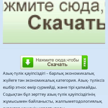
Азық-түлік қауіпсіздігі – барлық экономикалық
жүйеге тән экономикалық категория. Азық- түліксіз
ешбір этнос өмір сүрмейді, және тірі қалмайды.
Содықтан бұл зерттеу азық-түлік қауіпсіздігінің
жұмысымен байланысты, жалпыметодологиялық