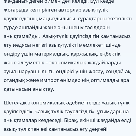
жағдайы» деген оймен дәл келеді. Бұл кезде
жоғарыда келтірілген авторлар азық-түлік
қауіпсіздігінің маңыздылығы сұрақтарын жеткілікті
түрде ашпайды және оны шешу тәсілдерін
анықтамайды. Азық-түлік қауіпсіздігін қамтамасыз
ету иедясы негізгі азық-түлікті мемлекет ішінде
өндіру үшін материалдық, қаржылық, еңбектік
және әлеуметтік – экономикалық жағдайларды
ауыл шаруашылығы өндірісі үшін жасау, сондай-ақ
отандық және импорт өнімдерінің оптималды ара
қатынасын анықтау.
Шетелдік экономикалық әдебиеттерде «азық-түлік
қауіпсіздігі», «азық-түлік тәуелсіздігі» ұғымдарына
анықтамалар кездеседі. Бірақ, екінші жағдайда елді
азық- түлікпен өзі қамтамасыз ету деңгейі