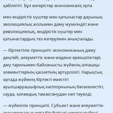
қабілетігі. Бұл өзгерістер экономикалқ орта
мен өндірістік күштер мен қатынастар дауының
эволюциялық жолымен даму мумкіндігі және
революциялық, өндірістік күштер мен
қатынастардың тез өзгеруімен анықталады.
— біртектілік принципі- экономиканың даму
деңгейі, әлеуметтік және мәдени ерекшіліктері,
дму тарихымен байланысты жүйенің алғашқы
элементтерінің қасиетінің әртүрлілігі. Нарықтық
ортада жүйенің біртекті еместігі
ауылшаруашыфлық кәсіпорнының бәсекелестігі,
сауда, қоғамдық тамақтанудан көп тәуелді.
— жүйелілік принципі. Субъект және әлеуметтік-
экономикалық орта бір бүтінді немесе жүйені