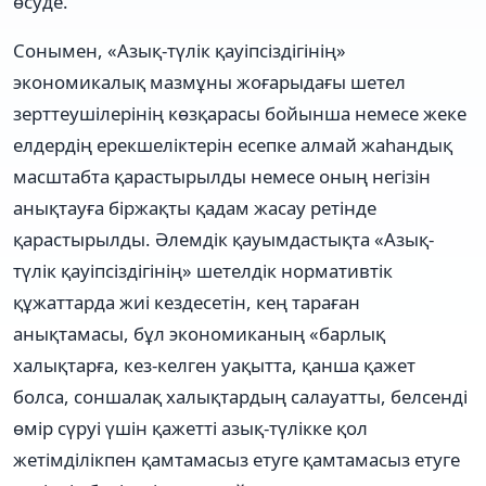
өсуде.
Сонымен, «Азық-түлік қауіпсіздігінің»
экономикалық мазмұны жоғарыдағы шетел
зерттеушілерінің көзқарасы бойынша немесе жеке
елдердің ерекшеліктерін есепке алмай жаһандық
масштабта қарастырылды немесе оның негізін
анықтауға біржақты қадам жасау ретінде
қарастырылды. Әлемдік қауымдастықта «Азық-
түлік қауіпсіздігінің» шетелдік нормативтік
құжаттарда жиі кездесетін, кең тараған
анықтамасы, бұл экономиканың «барлық
халықтарға, кез-келген уақытта, қанша қажет
болса, соншалақ халықтардың салауатты, белсенді
өмір сүруі үшін қажетті азық-түлікке қол
жетімділікпен қамтамасыз етуге қамтамасыз етуге