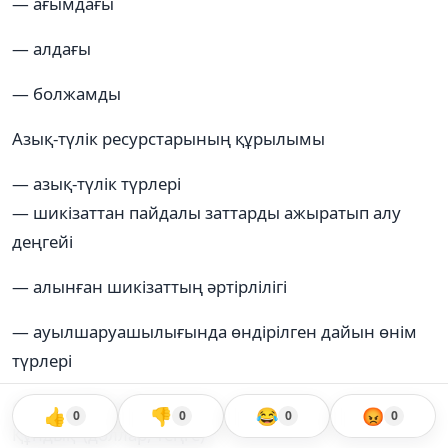
— ағымдағы
— алдағы
— болжамды
Азық-түлік ресурстарының құрылымы
— азық-түлік түрлері
— шикізаттан пайдалы заттарды ажыратып алу
деңгейі
— алынған шикізаттың әртірлілігі
— ауылшаруашылығында өндірілген дайын өнім
түрлері
Сандық бағалау
👍
👎
😂
😡
0
0
0
0
Құндық (доллар, теңге)