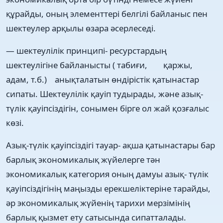
құрайды, оның элементтері белгілі байланыс пен
шектеулер арқылы өзара әсерлеседі.
— шектеулілік принципі- ресурстардың
шектеулігіне байланысты ( табиғи, қаржы,
адам, т.б.) анықталатын өндірістік қатынастар
сипаты. Шектеулілік қауіп тудырады, және азық-
түлік қауіпсіздігін, сонымен бірге ол жай қозғалыс
көзі.
Азық-түлік қауіпсіздігі тауар- ақша қатынастары бар
барлық экономикалық жүйелерге тән
экономикалық категория оның дамуы азық- түлік
қауіпсіздігінің маңызды ерекшеліктеріне тарайды,
әр экономикалық жүйенің тарихи мерзімінің
барлық қызмет ету сатысында сипатталады.