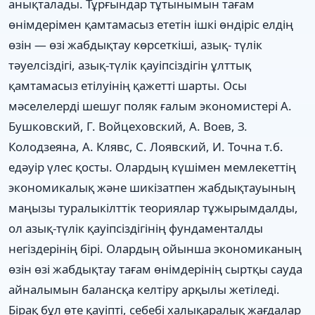
анықталады. Тұрғындар тұтынымын тағам
өнімдерімен қамтамасыз ететін ішкі өндіріс елдің
өзін — өзі жабдықтау көрсеткіші, азық- түлік
тәуелсіздігі, азық-түлік қауіпсіздігін ұлттық
қамтамасыз етілуінің қажетті шарты. Осы
мәселелерді шешуг поляк ғалым экономистері А.
Бушковский, Г. Войцеховский, А. Воев, З.
Колодзеяна, А. Клявс, С. Лоявский, И. Точна т.б.
едәуір үлес қосты. Олардың күшімен мемлекеттің
экономикалық және шикізатпен жабдықтауының
маңызы туралыкілттік теориялар тұжырымдалды,
ол азық-түлік қауіпсіздігінің фундаменталды
негіздерінің бірі. Олардың ойынша экономиканың
өзін өзі жабдықтау тағам өнімдерінің сыртқы сауда
айналымын балансқа келтіру арқылы жетіледі.
Бірақ бұл өте қауіпті, себебі халықаралық жағдалар