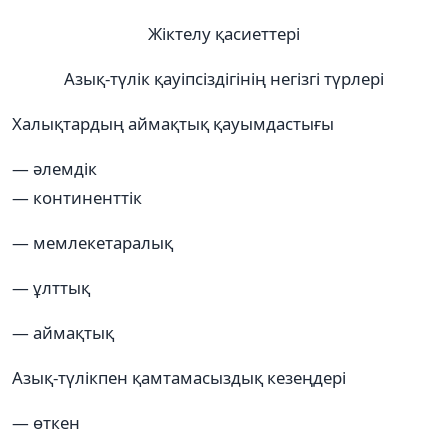
Жіктелу қасиеттері
Азық-түлік қауіпсіздігінің негізгі түрлері
Халықтардың аймақтық қауымдастығы
— әлемдік
— континенттік
— мемлекетаралық
— ұлттық
— аймақтық
Азық-түлікпен қамтамасыздық кезеңдері
— өткен