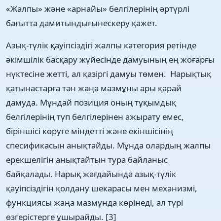
«Жалпы» және «арнайы» белгілерінің әртүрлі
бағытта дамитындығынескеру қажет.
Азық-түлік қауіпсіздігі жалпы категория ретінде
әкімшілік басқару жүйесінде дамуының ең жоғарғы
нүктесіне жетті, ал қазіргі дамуы төмен. Нарықтық
қатынастарға тән жаңа мазмұны ары қарай
дамуда. Мұндай позиция оның тұқымдық
белгілерінің түп белгілерінен ажырату емес,
біріншісі көруге міндетті және екіншісінің
спесификасын анықтайды. Мұнда олардың жалпы
ерекшелігін анықтайтын тура байланыс
байқалады. Нарық жағдайында азық-түлік
қауіпсіздігін қолдану шекарасы мен механизмі,
функциясы жаңа мазмұнда көрінеді, ал түрі
өзгерістерге ұшырайды. [3]