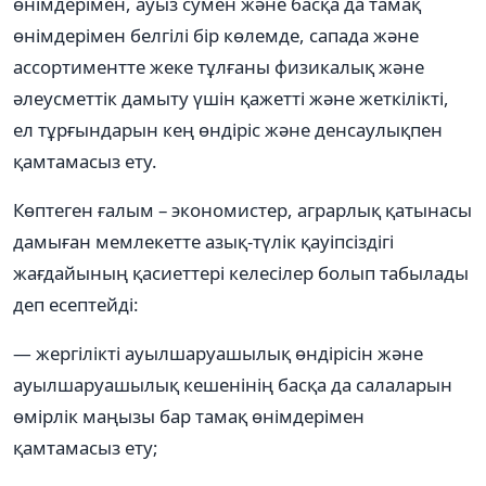
өнімдерімен, ауыз сумен және басқа да тамақ
өнімдерімен белгілі бір көлемде, сапада және
ассортиментте жеке тұлғаны физикалық және
әлеусметтік дамыту үшін қажетті және жеткілікті,
ел тұрғындарын кең өндіріс және денсаулықпен
қамтамасыз ету.
Көптеген ғалым – экономистер, аграрлық қатынасы
дамыған мемлекетте азық-түлік қауіпсіздігі
жағдайының қасиеттері келесілер болып табылады
деп есептейді:
— жергілікті ауылшаруашылық өндірісін және
ауылшаруашылық кешенінің басқа да салаларын
өмірлік маңызы бар тамақ өнімдерімен
қамтамасыз ету;