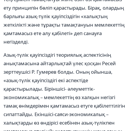
ету принципін бөліп қарастырады. Бірақ, олардың
барлығы азық-түлік қауіпсіздігін «халықтың
жеткілікті және тұрақты тамақтануын мемлекеттің
қамтамасыз ете алу қабілеті» деп санауға
негізделді.
Азық-түлік қауіпсіздігі теориялық аспектісінің
анықтамасына айтарлықтай үлес қосқан Ресей
зерттеушісі Р. Гумерев болды. Оның ойынша,
«азық-түлік қауіпсіздігі екі аспектіде
қарастырылады. Біріншісі- әлеуметтік-
экономикалық – мемлекеттің өз халқын негізгі
тамақ өнімдерімен қамтамасыз етуге қабілеттілігін
сипаттайды. Екіншісі-саяси-экономикалық –
халықтарды өз өндірісі есебінен азық-түлікпен