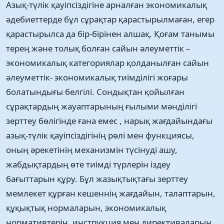
Азық-түлік қауіпсіздігіне арналған экономикалық
әдебиеттерде бұл сұрақтар қарастырылмаған, егер
қарастырылса да бір-бірінен алшақ. Қоғам танымы
терең және толық болған сайын әлеуметтік –
экономикалық категориялар қолданылған сайын
әлеуметтік- экономикалық тиімділігі жоғары
болатындығы белгілі. Сондықтан қойылған
сұрақтардың жауаптарының ғылыми мәнділігі
зерттеу бөлігінде ғана емес , нарық жағдайындағы
азық-түлік қауіпсіздігінің рөлі мен функциясы,
оның әрекетінің механизмін түсінуді ашу,
жабдықтардың өте тиімді түрлерін іздеу
бағыттарын құру. Бұл жазықтықтағы зерттеу
мемлекет құрған кешеннің жағдайын, талаптарын,
құқықтық нормаларын, экономикалық
нормативтерін, инструкция мен директиваларын