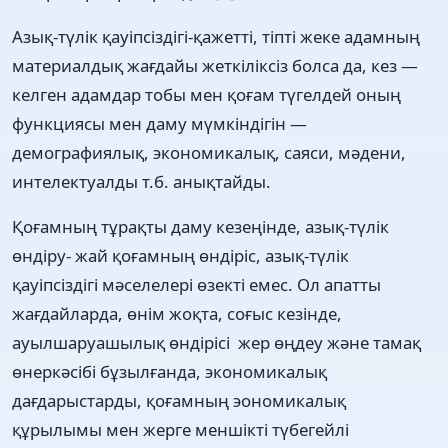
Азық-түлік қауіпсіздігі-қажетті, тіпті жеке адамның
материалдық жағдайы жеткіліксіз болса да, кез —
келген адамдар тобы мен қоғам түгелдей оның
функциясы мен даму мүмкіндігін —
демографиялық, экономикалық, саяси, мәдени,
интелектуалды т.б. анықтайды.
Қоғамның тұрақты даму кезеңінде, азық-түлік
өндіру- жай қоғамның өндіріс, азық-түлік
қауіпсіздігі мәселелері өзекті емес. Ол апатты
жағдайларда, өнім жоқта, соғыс кезінде,
ауылшаруашылық өндірісі жер өңдеу және тамақ
өнеркәсібі бұзылғанда, экономикалық
дағдарыстарды, қоғамның эономикалық
құрылымы мен жерге меншікті түбегейлі