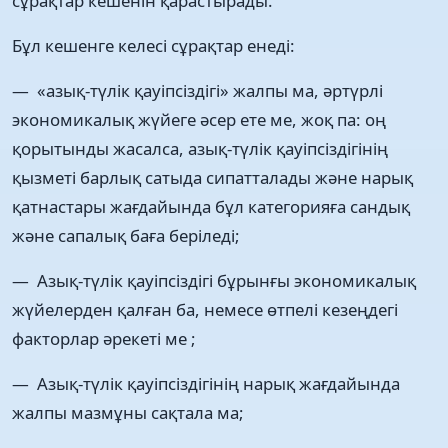
сұрақтар кешенін қарастырады.
Бұл кешенге келесі сұрақтар енеді:
— «азық-түлік қауіпсіздігі» жалпы ма, әртүрлі
экономикалық жүйеге әсер ете ме, жоқ па: оң
қорытынды жасалса, азық-түлік қауіпсіздігінің
қызметі барлық сатыда сипатталады және нарық
қатнастары жағдайында бұл категорияға сандық
және сапалық баға беріледі;
— Азық-түлік қауіпсіздігі бұрынғы экономикалық
жүйелерден қалған ба, немесе өтпелі кезеңдегі
факторлар әрекеті ме ;
— Азық-түлік қауіпсіздігінің нарық жағдайында
жалпы мазмұны сақтала ма;