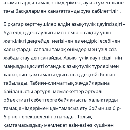
азаматтарды тамақ өнімдерімен, ауыз сумен және
тағы басқалармен қанағаттандыруға қабілеттілігі.
Бірқатар зерттеушілер елдің азық-түлік қауіпсіздігі –
бұл елдің денсаулығы мен өмірін сақтау үшін
жеткілікті деңгейде, негізінен өз өндірісі есебінен
халықтарды сапалы тамақ өнімдерімен үзіліссіз
жабдықтау деп санайды. Азық-түлік қауіпсіздігінің
маңызды қасиеті отандық азық-түлік түрлерімен
халықтың қамтамасыздығының деңгейі болып
табылады. Табиғи-климаттық жағдайларына
байланысты әртүрлі мемлекеттер әртүрлі
объективті себептерге байланысты халықтарды
тамақ өнімдерімен қамтамасыз ету бойынша бір-
бірінен ерекшеленіп отырады. Толық
қамтамасыздық- мемлекет өзін-өзі өз күшімен