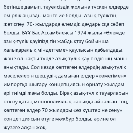
бетінше дамып, тәуелсіздік жолына түскен елдерде
өмірлік аңызды мәнге ие болды. Азық-түліктің
жетіспеуі 70- жылдарда әлемдік дағдарысқа себеп
болды. БҰҰ Бас Ассамблеясы 1974 жылы «Әлемде
азық-түлік қауіпіздігін жабдықтау бойынша
халықаралық міндеттеме» қаулысын қабылдады,
және ол нақты түрде азық-түлік қауіпіздігінің мәнін
анықтады. Сол кезде көптеген елдердің азық-түлік
мәселелерін шешудің дамыған елдер «көмегімен»
импортқа шығару концепциясын орнату жылдам
әрі тиімді жағы болды. Бірақ азық-түлік тауарларын
өткізу қатаң монополиялық нарыққа айналған соң,
көптеген елдер 70 жылдары «өз күштеріне сену»
концепциясын өтуге мәжбүр болды, әрине ол
жүзеге асқан жоқ.