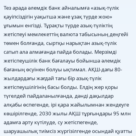
Тез арада әлемдік банк айналымға «азық-түлік
қауіпсіздігін уақытша және ұзақ түрде жою»
ұғымын енгізді. Тұрақты түрде азық-түліктің
жетіспеуі мемлекеттің валюта табысының деңгейі
төмен болғанда, сыртқы нарықтан азық-түлік
сатып ала алмағанда пайда болады. Мерзімді
жетіспеушілік банк бағалауы бойынша әлемдік
бағаның өсуінен болуы ықтимал. АҚШ-дағы 80-
жылдардағы жағдай тағы бір азық-түлік
жетіспеушілігінің басы болды. Елдің жер қоры
түгелдей пайдаланылғанда, дәнді дақылдар
алқабы өспегенде, ірі қара жайылымнан жендеуге
көшірілгенде, 2030 жылы АҚШ тұрғындары 95 млн
адамға арту күтілуде, су жетіспегенде,
шаруашылық тиімсіз жүргізілгенде осындай қуатты