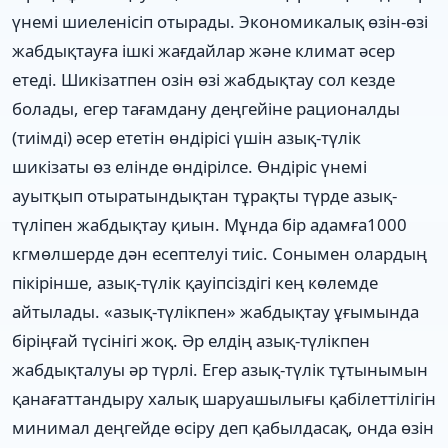
үнемі шиеленісіп отырады. Экономикалық өзін-өзі
жабдықтауға ішкі жағдайлар және климат әсер
етеді. Шикізатпен озін өзі жабдықтау сол кезде
болады, егер тағамдану деңгейіне рационалды
(тиімді) әсер ететін өндірісі үшін азық-түлік
шикізаты өз елінде өндірілсе. Өндіріс үнемі
ауытқып отыратындықтан тұрақты түрде азық-
түліпен жабдықтау қиын. Мұнда бір адамға1000
кгмөлшерде дән есептелуі тиіс. Сонымен олардың
пікірінше, азық-түлік қауіпсіздігі кең көлемде
айтылады. «азық-түлікпен» жабдықтау ұғымында
біріңғай түсінігі жоқ. Әр елдің азық-түлікпен
жабдықталуы әр түрлі. Егер азық-түлік тұтынымын
қанағаттандыру халық шаруашылығы қабілеттілігін
минимал деңгейде өсіру деп қабылдасақ, онда өзін