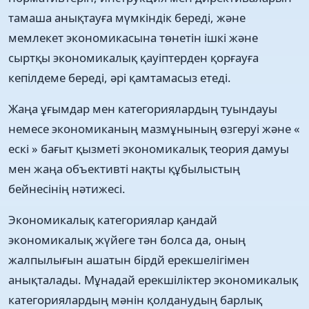
тамаша анықтауға мүмкіндік береді, және
мемлекет экономикасына төнетін ішкі және
сыртқы экономикалық қауіптерден қорғауға
кепілдеме береді, әрі қамтамасыз етеді.
Жаңа ұғымдар мен категориялардың туындауы
немесе экономиканың мазмұнының өзгеруі және «
ескі » бағыт қызметі экономикалық теория дамуы
мен жаңа объективті нақты құбылыстың
бейнесінің нәтижесі.
Экономикалық категориялар қандай
экономикалық жүйеге тән болса да, оның
жалпылығын ашатын бірдй ерекшелігімен
анықталады. Мұнадай ерекшіліктер экономикалық
категориялардың мәнін қолданудың барлық