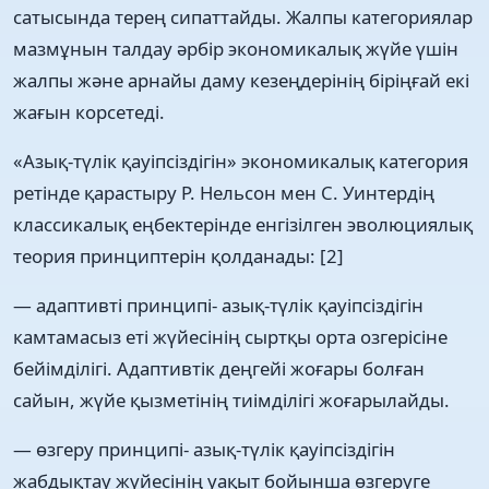
сатысында терең сипаттайды. Жалпы категориялар
мазмұнын талдау әрбір экономикалық жүйе үшін
жалпы және арнайы даму кезеңдерінің біріңғай екі
жағын корсетеді.
«Азық-түлік қауіпсіздігін» экономикалық категория
ретінде қарастыру Р. Нельсон мен С. Уинтердің
классикалық еңбектерінде енгізілген эволюциялық
теория принциптерін қолданады: [2]
— адаптивті принципі- азық-түлік қауіпсіздігін
камтамасыз еті жүйесінің сыртқы орта озгерісіне
бейімділігі. Адаптивтік деңгейі жоғары болған
сайын, жүйе қызметінің тиімділігі жоғарылайды.
— өзгеру принципі- азық-түлік қауіпсіздігін
жабдықтау жүйесінің уақыт бойынша өзгеруге