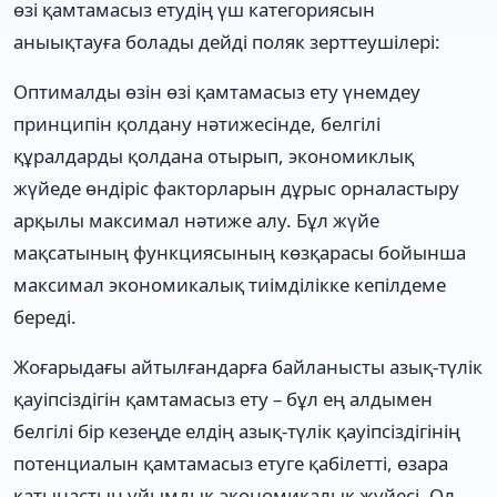
өзі қамтамасыз етудің үш категориясын
аныықтауға болады дейді поляк зерттеушілері:
Оптималды өзін өзі қамтамасыз ету үнемдеу
принципін қолдану нәтижесінде, белгілі
құралдарды қолдана отырып, экономиклық
жүйеде өндіріс факторларын дұрыс орналастыру
арқылы максимал нәтиже алу. Бұл жүйе
мақсатының функциясының көзқарасы бойынша
максимал экономикалық тиімділікке кепілдеме
береді.
Жоғарыдағы айтылғандарға байланысты азық-түлік
қауіпсіздігін қамтамасыз ету – бұл ең алдымен
белгілі бір кезеңде елдің азық-түлік қауіпсіздігінің
потенциалын қамтамасыз етуге қабілетті, өзара
қатынастың ұйымдық-экономикалық жүйесі. Ол