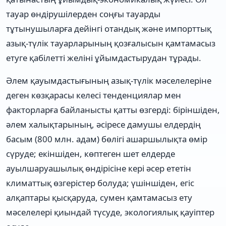
тауар өндірушілерден соңғы тауарды
тұтынушыларға дейінгі отандық және импорттық
азық-түлік тауарларының қозғалысын қамтамасыз
етуге қабілетті желіні ұйымдастырудан тұрады.
Әлем қауымдастығының азық-түлік мәселелеріне
деген көзқарасы келесі тенденциялар мен
факторларға байланысты қатты өзгерді: біріншіден,
әлем халықтарының, әсіресе дамушы елдердің
басым (800 млн. адам) бөлігі ашаршылықта өмір
сүруде; екіншіден, көптеген шет елдерде
ауылшаруашылық өндірісіне кері әсер ететін
климаттық өзгерістер болуда; үшіншіден, егіс
алқаптары қысқаруда, сумен қамтамасыз ету
мәселелері қиындай түсуде, экологиялық қауіптер