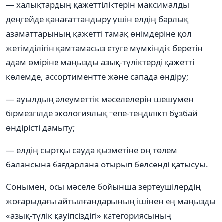
— халықтардың қажеттіліктерін максималды
деңгейде қанағаттандыру үшін елдің барлық
азаматтарының қажетті тамақ өнімдеріне қол
жетімділігін қамтамасыз етуге мүмкіндік беретін
адам өміріне маңызды азық-түліктерді қажетті
көлемде, ассортиментте және сапада өндіру;
— ауылдың әлеуметтік мәселелерін шешумен
бірмезгілде экологиялық тепе-теңділікті бұзбай
өндірісті дамыту;
— елдің сыртқы сауда қызметіне оң төлем
балансына бағдарлана отырып белсенді қатысуы.
Сонымен, осы мәселе бойынша зертеушілердің
жоғарыдағы айтылғандарының ішінен ең маңызды
«азық-түлік қауіпсіздігі» категориясының