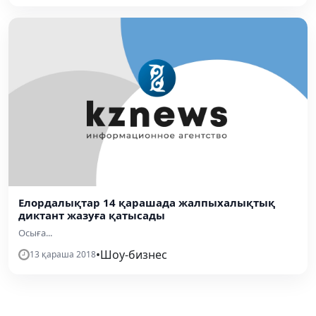
Елордалықтар 14 қарашада жалпыхалықтық
диктант жазуға қатысады
Осыға...
•
Шоу-бизнес
13 қараша 2018