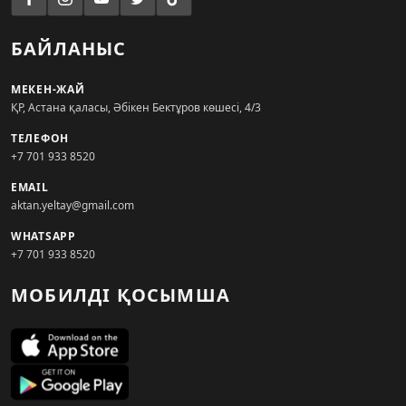
БАЙЛАНЫС
МЕКЕН-ЖАЙ
ҚР, Астана қаласы, Әбікен Бектұров көшесі, 4/3
ТЕЛЕФОН
+7 701 933 8520
EMAIL
aktan.yeltay@gmail.com
WHATSAPP
+7 701 933 8520
МОБИЛДІ ҚОСЫМША