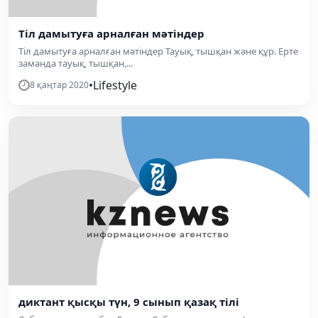
Тіл дамытуға арналған мәтіндер
Тіл дамытуға арналған мәтіндер Тауық, тышқан және құр. Ерте
заманда тауық, тышқан,...
•
Lifestyle
8 қаңтар 2020
диктант қысқы түн, 9 сынып қазақ тілі