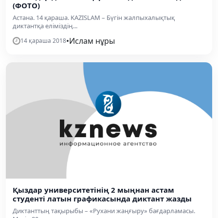
(ФОТО)
Астана. 14 қараша. KAZISLAM – Бүгін жалпыхалықтық
диктантқа еліміздің...
•
Ислам нұры
14 қараша 2018
Қыздар университетінің 2 мыңнан астам
студенті латын графикасында диктант жазды
Диктанттың тақырыбы – «Рухани жаңғыру» бағдарламасы.