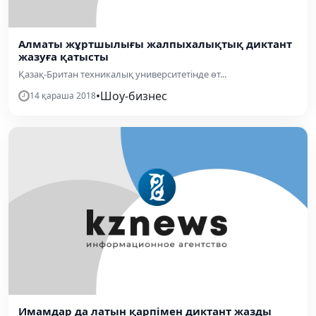
Алматы жұртшылығы жалпыхалықтық диктант
жазуға қатысты
Қазақ-Британ техникалық университетінде өт...
•
Шоу-бизнес
14 қараша 2018
Имамдар да латын қарпімен диктант жазды