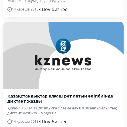
Мәтін 80-ге жуық сөзден тұруы...
•
Шоу-бизнес
14 қараша 2018
Қазақстандықтар алғаш рет латын әліпбиінде
диктант жазды
Қоғам13:53 14.11.2018Қысқа сілтеме алу 0 0 0Жалпыхалықтық
диктант жазғызу – мәдение...
•
Шоу-бизнес
14 қараша 2018