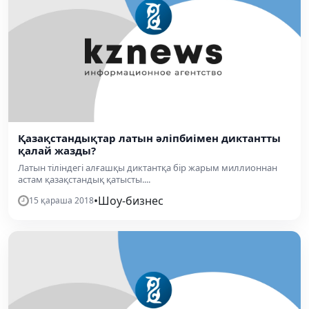
Қазақстандықтар латын әліпбиімен диктантты
қалай жазды?
Латын тіліндегі алғашқы диктантқа бір жарым миллионнан
астам қазақстандық қатысты....
•
Шоу-бизнес
15 қараша 2018