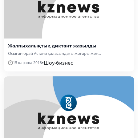
Жалпыхалықтық диктант жазылды
Осыған орай Астана қала­сындағы жоғары жән...
•
Шоу-бизнес
15 қараша 2018