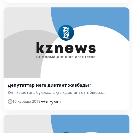
Депутаттар неге диктант жазбады?
Күні кеше ғана бүкілхалықтық диктант өтті, білесіз...
•
Әлеумет
16 қараша 2018