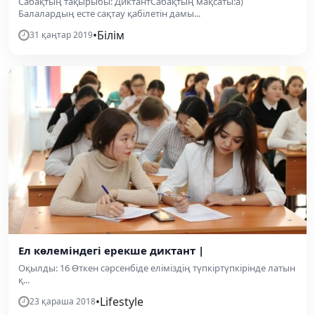
Cабақтың тақырыбы: ДиктантСабақтың мақсаты:а)
Балалардың есте сақтау қабілетін дамы...
•
Білім
31 қаңтар 2019
Ел көлеміндегі ерекше диктант |
Оқылды: 16 Өткен сәрсенбіде еліміздің түпкіртүпкірінде латын
қ...
•
Lifestyle
23 қараша 2018