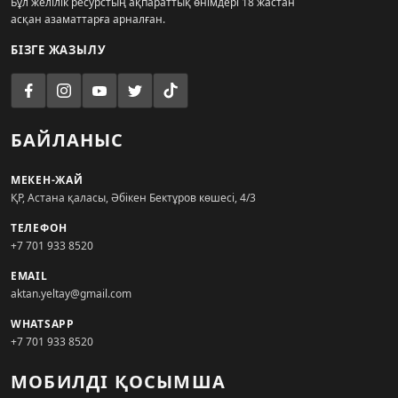
Бұл желілік ресурстың ақпараттық өнімдері 18 жастан
асқан азаматтарға арналған.
БІЗГЕ ЖАЗЫЛУ
БАЙЛАНЫС
МЕКЕН-ЖАЙ
ҚР, Астана қаласы, Әбікен Бектұров көшесі, 4/3
ТЕЛЕФОН
+7 701 933 8520
EMAIL
aktan.yeltay@gmail.com
WHATSAPP
+7 701 933 8520
МОБИЛДІ ҚОСЫМША