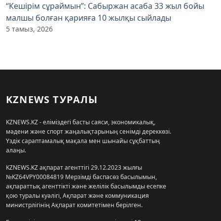
“Кешірім сұраймын”: Сабыржан асаба 33 жыл бойы
малшы болған қарияға 10 жылқы сыйлады
5 тамыз, 2026
KZNEWS ТУРАЛЫ
KZNEWS.KZ - еліміздегі басты саяси, экономикалық,
мәдени және спорт жаңалықтарының сенімді дереккөзі.
Үздік сараптамалық мақала мен шынайы сұқбаттың
алаңы.
KZNEWS.KZ ақпарат агенттігі 29.12.2023 жылғы
№KZ64VPY00084819 Мерзімді баспасөз басылымын,
ақпараттық агенттікті және желілік басылымды есепке
қою туралы куәлігі, Ақпарат және коммуникация
министрлігінің Ақпарат комитетімен берілген.