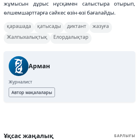
жұмысын дұрыс нұсқамен салыстыра отырып,
өлшемшарттарға сәйкес өзін-өзі бағалайды.
қарашада
қатысады
диктант
жазуға
Жалпыхалықтық
Елордалықтар
Арман
Журналист
Автор мақалалары
Ұқсас жаңалық
БАРЛЫҒЫ