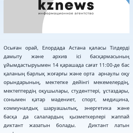
Осыған орай, Елордада Астана қаласы Тілдерді
дамыту және архив ісі басқармасының
ұйымдастыруымен 14 қарашада сағат 11:00-де бас
қаланың барлық жоғарғы және орта арнаулы оқу
орындарының, мектепке дейінгі мекемелердің,
мектептердің оқушылары, студенттері, ұстаздары,
сонымен қатар мәдениет, спорт, медицина,
коммуналдық шаруашылық, энергетика және
басқа да салалардың қызметкерлері жаппай
диктант жазатын болады. Диктант латын