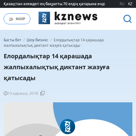
Қазақстан әлемдегі ең бақуатты 70 елдің қатарына енді
Қазақстан әлемдегі ең бақуатты 70 елдің қатарына енді
RU
KZ
МӘЗІР
Басты бет
/
Шоу-бизнес
/
Елордалықтар 14 қарашада
жалпыхалықтық диктант жазуға қатысады
Елордалықтар 14 қарашада
жалпыхалықтық диктант жазуға
қатысады
13 қараша, 2018