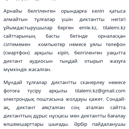
Арнайы белгіленген орындарға келіп қатыса
алмайтын тұлғалар үшін диктантты негізгі
ұйымдастырушылар берген emle.kz, tilalemi.kz
сайттарының басты бетінде орналасқан
сілтемемен компьютер немесе ұялы телефон
(смартфон) арқылы кіріп, белгіленген уақытта
диктант аудиосын тыңдай отырып жазуға
мүмкіндік жасалған.
Мұндай тұлғалар диктантты сканерлеу немесе
фотоға түсіру арқылы tilalemi.kz@gmail.com
электрондық поштасына жолдауы қажет. Сондай-
ақ, диктант аяқталған соң аталған сайтта
диктанттың дұрыс нұсқасы мен диктантты бағалау
өлшемшарттары шығады. Әрбір пайдаланушы