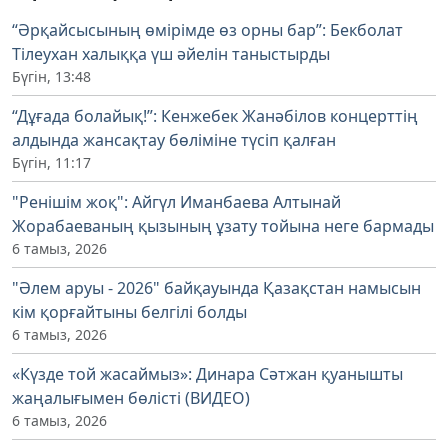
“Әрқайсысының өмірімде өз орны бар”: Бекболат
Тілеухан халыққа үш әйелін таныстырды
Бүгін, 13:48
“Дұғада болайық!”: Кенжебек Жанәбілов концерттің
алдында жансақтау бөліміне түсіп қалған
Бүгін, 11:17
"Ренішім жоқ": Айгүл Иманбаева Алтынай
Жорабаеваның қызының ұзату тойына неге бармады
6 тамыз, 2026
"Әлем аруы - 2026" байқауында Қазақстан намысын
кім қорғайтыны белгілі болды
6 тамыз, 2026
«Күзде той жасаймыз»: Динара Сәтжан қуанышты
жаңалығымен бөлісті (ВИДЕО)
6 тамыз, 2026