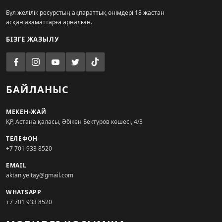
Бұл желілік ресурстың ақпараттық өнімдері 18 жастан
асқан азаматтарға арналған.
БІЗГЕ ЖАЗЫЛУ
БАЙЛАНЫС
МЕКЕН-ЖАЙ
ҚР, Астана қаласы, Әбікен Бектұров көшесі, 4/3
ТЕЛЕФОН
+7 701 933 8520
EMAIL
aktan.yeltay@gmail.com
WHATSAPP
+7 701 933 8520