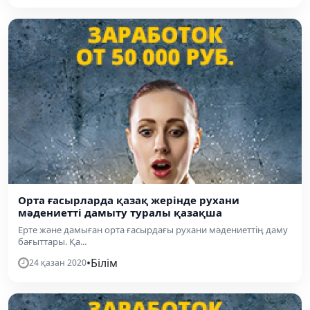
Орта ғасырларда қазақ жерінде рухани
мәдениетті дамыту туралы қазақша
Ерте және дамыған орта ғасырдағы рухани мәдениеттің даму
бағыттары. Қа...
•
Білім
24 қазан 2020