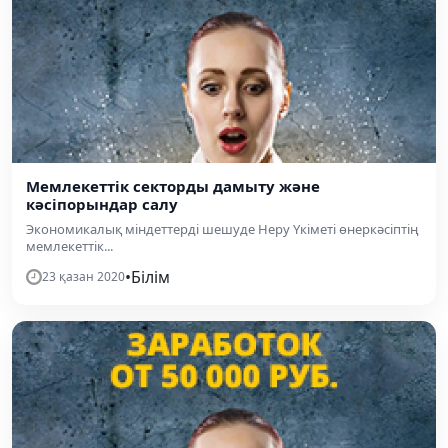
Мемлекеттік секторды дамыту және
кәсіпорындар салу
Экономикалық міндеттерді шешуде Неру Үкіметі өнеркәсіптің
мемлекеттік...
•
Білім
23 қазан 2020