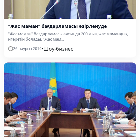
"Жас маман" бағдарламасы әзірленуде
"Жас маман" бағдарламасы аясында 200 мың жас мамандық
игеретін болады. "Жас мам...
•
Шоу-бизнес
26 наурыз 2019