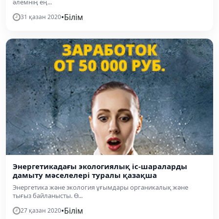
әлемнің ең...
•
Білім
31 қазан 2020
Энергетикадағы экологиялық іс-шараларды
дамыту мәселелері туралы қазақша
Энергетика және экология ұғымдары органикалық және
тығыз байланысты. Ө...
•
Білім
27 қазан 2020