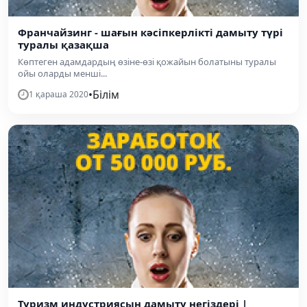
Франчайзинг - шағын кәсіпкерлікті дамыту түрі
туралы қазақша
Көптеген адамдардың өзіне-өзі қожайын болатыны туралы
ойы оларды менші...
•
Білім
1 қараша 2020
Туризм индустриясын дамыту негіздері |