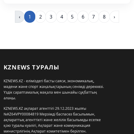
‹
1
2
3
4
5
6
7
8
›
KZNEWS ТУРАЛЫ
KZNEWS.KZ - еліміздегі басты саяси, экономикалық,
мәдени және спорт жаңалықтарының сенімді дереккөзі.
Үздік сараптамалық мақала мен шынайы сұқбаттың
алаңы.
KZNEWS.KZ ақпарат агенттігі 29.12.2023 жылғы
№KZ64VPY00084819 Мерзімді баспасөз басылымын,
ақпараттық агенттікті және желілік басылымды есепке
қою туралы куәлігі, Ақпарат және коммуникация
министрлігінің Ақпарат комитетімен берілген.