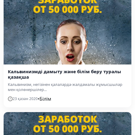
Кальвинизмді дамыту және білім беру туралы
қазақша
Кальвинизм, негізінен қалаларда-жалдамалы жұмысшылар
мен қолөнершілер...
•
Білім
23 қазан 2020