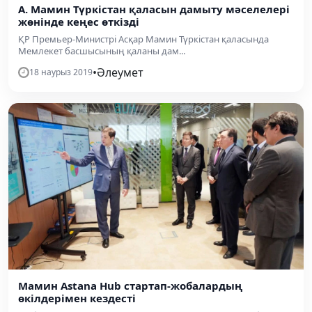
А. Мамин Түркістан қаласын дамыту мәселелері
жөнінде кеңес өткізді
ҚР Премьер-Министрі Асқар Мамин Түркістан қаласында
Мемлекет басшысының қаланы дам...
•
Әлеумет
18 наурыз 2019
Мамин Astana Hub стартап-жобалардың
өкілдерімен кездесті