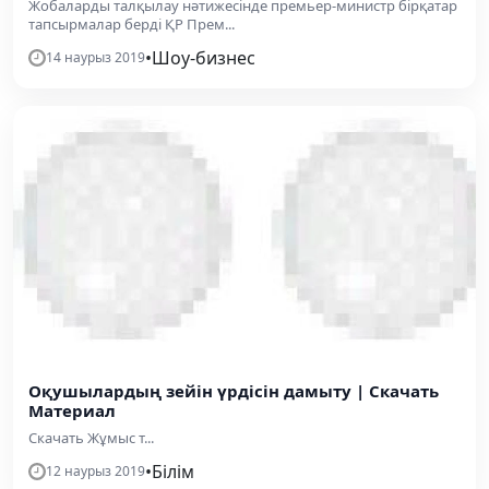
Жобаларды талқылау нәтижесінде премьер-министр бірқатар
тапсырмалар берді ҚР Прем...
•
Шоу-бизнес
14 наурыз 2019
Оқушылардың зейін үрдісін дамыту | Скачать
Материал
Скачать Жұмыс т...
•
Білім
12 наурыз 2019