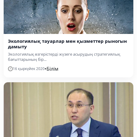
Экологиялық тауарлар мен қызметтер рыногын
дамыту
Экологиялық өзгерістерді жүзеге асырудың стратегиялық
бағыттарының бір...
•
Білім
16 қыркүйек 2020