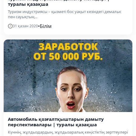
туралы қазақша
Туризм индустриясы – қызметі бос уақыт кезіндегі демалыс
пен сауықтың...
•
Білім
31 қазан 2020
Автомобиль қозғалтқыштарын дамыту
перспективалары | туралы қазақша
Күннің, жұлдыздардың, жұлдызаралық кеңістіктің зерттеулері