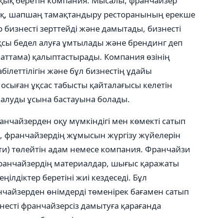
қық беретін компания. Мысалы, франчайзер
лық, шапшаң тамақтандыру ресторанының ерекше
 бизнесті зерттейді және дамытады, бизнесті
сы бедел алуға ұмтылады және брендинг деп
аттама) қалыптастырады. Компания өзінің
леттілігін және бұл бизнестің ұдайы
л осыған ұқсас табысты қайталағысы келетін
 алуды ұсына бастауына болады.
анчайзерден оқу мүмкіндігі мен көмекті сатып
ы», франчайзердің жұмысын жүргізу жүйелерін
ти) төлейтін адам немесе компания. Франчайзи
Франчайзердің материалдар, шығыс қаражаты
ілдіктер беретіні жиі кездеседі. Бұл
чайзерден өнімдерді төменірек бағамен сатып
изнесті франчайзерсіз дамытуға қарағанда