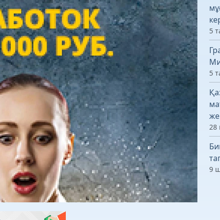
мұ
ке
5 т
Гр
Ми
5 т
Қа
ма
же
28 
Би
та
9 ш