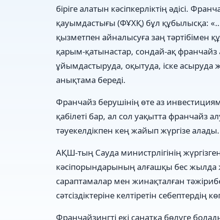
біріге алатын кәсіпкерліктің әдісі. Ф
қауымдастығы (ФҰХҚ) бұл құбылысқа: «… 
қызметпен айналысуға заң тәртібімен құ
қарым-қатынастар, сондай-ақ франчайз
ұйымдастыруда, оқытуда, іске асыруда ж
анықтама береді.
Франчайз берушінің өте аз инвестициям
қабілеті бар, ал сол уақытта франчайз а
тәуекелдікпен кең жайып жүргізе алады.
АҚШ-тың Сауда министрлігінің жүргізге
кәсіпорындарының алғашқы бес жылда 
сараптамалар мен жинақталған тәжірибе
сәтсіздіктеріне келтіретін себептердің к
Франчайзингті екі санатқа бөлуге болады