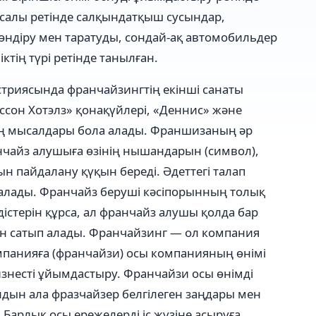
ысалы ретінде салқындатқыш сусындар,
өндіру мен таратуды, сондай-ақ автомобильдер
іктің түрі ретінде танылған.
триясында франчайзингтің екінші санаты
иссон Хотэлз» қонақүйлері, «Деннис» және
ің мысалдары бола алады. Франшизаның әр
нчайз алушыға өзінің нышандарын (символ),
 пайдалану қүқын береді. Әдеттегі талап
налады. Франчайз беруші кәсіпорынның толық
стерін құрса, ал франчайз алушы қолда бар
ын сатып алады. Франчайзинг — ол компания
омпанияға (франчайзи) осы компанияның өнімі
изнесті ұйымдастыру. Франчайзи осы өнімді
алдын ала фразчайзер белгілеген заңдары мен
 Барлық осы ережелерді іс жүзіне асыруға