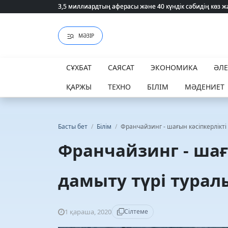
3,5 миллиардтың аферасы және 40 күндік сәбидің көз
3,5 миллиардтың аферасы және 40 күндік сәбидің көз
МӘЗІР
СҰХБАТ
САЯСАТ
ЭКОНОМИКА
ӘЛ
ҚАРЖЫ
ТЕХНО
БІЛІМ
МӘДЕНИЕТ
Басты бет
/
Білім
/
Франчайзинг - шағын кәсіпкерлікті
Франчайзинг - шағ
дамыту түрі тура
1 қараша, 2020
Сілтеме