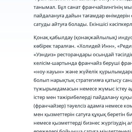
танымал. Бұл санат франчайзингінің м
пайдалануға дайын тағамдар өнімдерін 
сатуды айтуға болады. Екіншісі кәсіпкерл
Қонақ қабылдау (қонақжайлылық) индус
көбірек таралған. «Холидей Инн», «Ред
«Уэндиз» ресторандары осындай тәсілд
келісім-шартында франчайз беруші фра
«ноу-хауын» және жүйелік қүрылымдарын
болып нарықтық стратегияға қатысу са
түжырымдамасын немесе жүмыс істеу әді
істер мен тәжірибелерді пайдалану қүқ
(франчайзер) тәуелсіз адамға немесе к
мен қызметтерін сатуға құқық беретін б
немесе қызметтерді бизнес жүргізудің 
ережелері бойынша сатуға міндеттенеді.