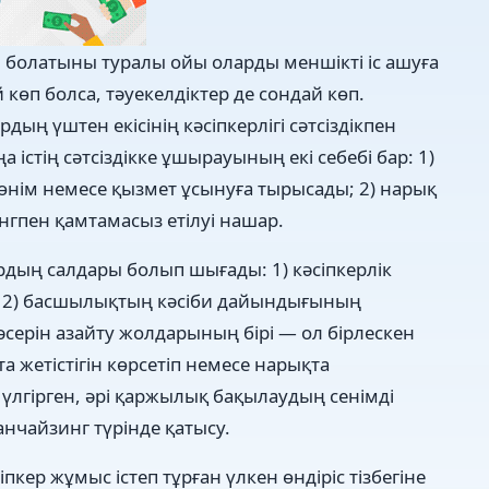
 болатыны туралы ойы оларды меншікті іс ашуға
көп болса, тәуекелдіктер де сондай көп.
ың үштен екісінің кәсіпкерлігі сәтсіздікпен
істің сәтсіздікке ұшырауының екі себебі бар: 1)
өнім немесе қызмет ұсынуға тырысады; 2) нарық
нгпен қамтамасыз етілуі нашар.
ордың салдары болып шығады: 1) кәсіпкерлік
; 2) басшылықтың кәсіби дайындығының
 әсерін азайту жолдарының бірі — ол бірлескен
а жетістігін көрсетіп немесе нарықта
үлгірген, әрі қаржылық бақылаудың сенімді
анчайзинг түрінде қатысу.
кер жұмыс істеп тұрған үлкен өндіріс тізбегіне