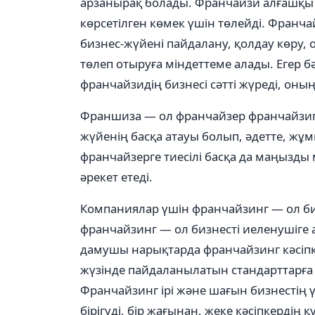
арзанырақ болады. Франчайзи алғашқы 
көрсетілген көмек үшін төлейді. Франчай
бизнес-жүйені пайдалану, қолдау көру, 
төлеп отыруға міндеттеме алады. Егер б
франчайзидің бизнесі сәтті жүреді, о
Франшиза — ол франчайзер франчайзиге
жүйенің басқа атауы болып, әдетте, жұ
франчайзерге тиесілі басқа да маңызды
әрекет етеді.
Компаниялар үшін франчайзинг — ол бизн
франчайзинг — ол бизнесті иеленушіге ай
дамушы нарықтарда франчайзинг кәсіпке
жүзінде пайдаланылатын стандарттарға 
Франчайзинг ірі және шағын бизнестің ү
бірігуді, бір жағынан, жеке кәсіпкердің 