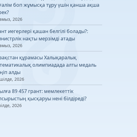
ғалім боп жұмысқа тұру үшін қанша ақша
рек?
амыз, 2026
ант иегерлері қашан белгілі болады?:
нистрлік нақты мерзімді атады
амыз, 2026
зақстан құрамасы Халықаралық
тематикалық олимпиадада алты медаль
ңіп алды
шілде, 2026
ылға 89 457 грант: мемлекеттік
псырыстың қысқаруы нені білдіреді?
ілде, 2026