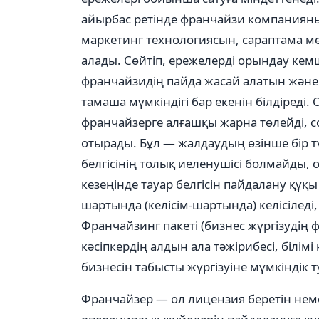
айырбас ретінде франчайзи компанияның
маркетинг технологиясын, сараптама м
алады. Сөйтіп, ережелерді орындау кемш
франчайзидің пайда жасай алатын және
тамаша мүмкіндігі бар екенін білдіреді.
франчайзерге алғашқы жарна төлейді, 
отырады. Бұл — жалдаудың өзінше бір т
белгісінің толық иеленушісі болмайды,
кезеңінде тауар белгісін пайдалану құ
шартында (келісім-шартында) келісіледі
Франчайзинг пакеті (бизнес жүргізудің ф
кәсіпкердің алдын ала тәжірибесі, білім
бизнесін табысты жүргізуіне мүмкіндік 
Франчайзер — ол лицензия беретін немес