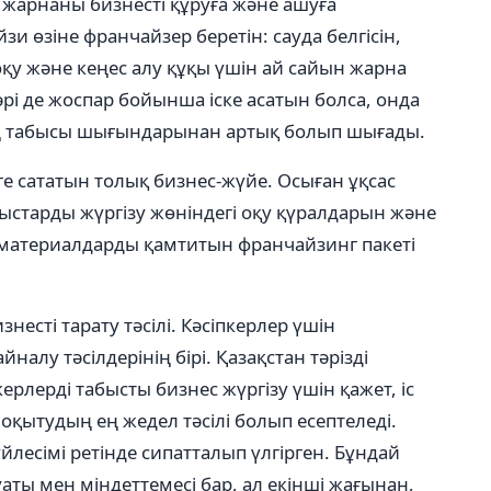
жарнаны бизнесті құруға және ашуға
зи өзіне франчайзер беретін: сауда белгісін,
оқу және кеңес алу құқы үшін ай сайын жарна
әрі де жоспар бойынша іске асатын болса, онда
ның табысы шығындарынан артық болып шығады.
 сататын толық бизнес-жүйе. Осыған ұқсас
мыстарды жүргізу жөніндегі оқу қүралдарын және
 материалдарды қамтитын франчайзинг пакеті
есті тарату тәсілі. Кәсіпкерлер үшін
налу тәсілдерінің бірі. Қазақстан тәрізді
рлерді табысты бизнес жүргізу үшін қажет, іс
оқытудың ең жедел тәсілі болып есептеледі.
йлесімі ретінде сипатталып үлгірген. Бұндай
қуаты мен міндеттемесі бар, ал екінші жағынан,