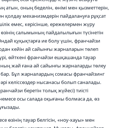
 атын, оның беделін, өнімі мен қызметтерін,
ен қолдау механизмдерін пайдалануға рұқсат
ілік емес, керісінше, ережелермен жүру
 өзінің салымының пайдалылығын түсінетін
 Ондай қүқықтарға ие болу үшін, франчайзи
содан кейін ай сайынғы жарналарын төлеп
үрі, өйткені франчайзи ешқашанда тауар
 оның жай ғана ай сайынғы жарналарды төлеу
қы бар. Бұл жарналардың сомасы франчайзинг
, әрі келіссөздер нысанасы болып саналады.
ранчайзи беретін толық жүйесі) тиісті
і немесе осы салада оқығаны болмаса да, өз
туғызады.
е өзінің тауар белгісін, «ноу-хауы» мен