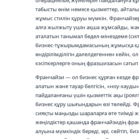
операциялық жүйелерін пайдалануға құ
табысты өнім немесе қызметтер, айта
жұмыс стилін құруы мүмкін. Франчайзер
алға жылжыту үшін ақша жұмсайды, жақ
аталатын танымал бедел-мінездеме (сип
бизнес-тұжырымдамасының жұмысқа қабі
өндірілімділігін дәлелдегеннен кейін, о
кэсіпкерлерге оның фразшизасын сатып
Франчайзи — ол бизнес құрған кезде фр
алатын және тауар белгісін, «ноу-хауд
пайдаланғаны үшін қызметтік ақы (роял
бизнес құру шығындарын өзі төлейді. 
сияқты маңызды шараларға өте тиімді жең
жеңілдіктер қашанда франчайзидің фран
алуына мүмкіндік береді, әрі, сөйтіп, б