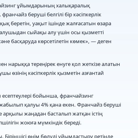
ранчайзинг ұйымдарының халықаралық
франчайз беруші белгілі бір кәсіпкерлік
қық беретін, уақыт ішінде жалғасатын өзара
 алушыдан сыйақы алу үшін осы қызметті
әне басқаруда көрсетілетін көмек», — деген
ен нарыққа тереңірек енуге қол жеткізе алатын
лушы өзінің кәсіпкерлік қызметін азғантай
н есептеулері бойынша, франчайзинг
жабылып қалуы 4% қана екен. Франчайз беруші
 арқылы жаңадан басталып жатқан істің
өпшілігін жоюға мүмкіндік береді.
. Біріншісі өнім бөлуді ұйымдастыру ретінде