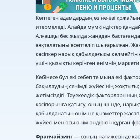
Көптеген адамдардың өзіне-өзі қожайын
итермеледі. Алайда мүмкіндіктер қандай 
Алғашқы бес жылда жаңадан бастағандард
аяқталатыны есептеліп шығарылған. Жаңа 
кәсіпкер нарық қабылдағысы келмейтін 
үшін қызықты көрінген өнімнің маркети
Көбінесе бұл екі себеп те мына екі факт
бақылаудың сенімді жүйесінің жоқтығы
жетімсіздігі. Тәуекелдік факторларының
кәсіпорынға қатысу, оның ішінде, нарықт
қабылданатын өнім не қызметтер жасап 
жүйесі мен осы өнім өндірісін құрған фр
Франчайзинг
— соның нәтижесінде кәсіп