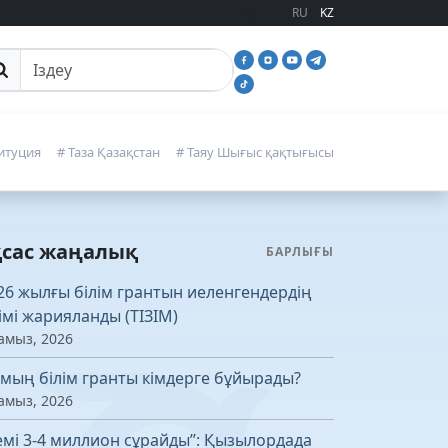
RU
KZ
йттан іздеу
итуция
# Таза Қазақстан
# Таяу Шығыс қақтығысы
қсас жаңалық
БАРЛЫҒЫ
26 жылғы білім грантын иеленгендердің
зімі жарияланды (ТІЗІМ)
амыз, 2026
 мың білім гранты кімдерге бұйырады?
амыз, 2026
емі 3-4 миллион сұрайды”: Қызылордада